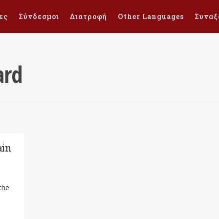
ες
Σύνδεσμοι
Διατροφή
Other Languages
Συναξ
ard
ain
the