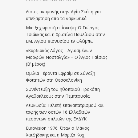
Λίστες αναμονής στην Αγία Σκέπη για
απεξάρτηση απο τα ναρκωτικά
Μια ξεχωριστή επίσκεψη: Ο Γιώργος
Τσιάκκας και η Χριστίνα Παυλίδου στην
Ι.Μ. Αγίου Διονυσίου εν Ολύμπω
«Καρδιακός Λόγος – Αγιασμένων
Μορφών Νοσταλγία» – Ο Άγιος Παΐσιος
(Β’ μέρος)
Ομιλία Γέροντα Εφραίμ σε Σύναξη
Φοιτητών στη Θεσσαλονίκη
Συνέντευξη του ηθοποιού Προκόπη
Αγαθοκλέους στην Πεμπτουσία
Λευκωσία: Τελετή επαναπατρισμού και
ταφής των οστών 16 Ελλαδιτών
πεσόντων οπλιτών της ΕΛΔΥΚ
Eurovision 1976. Όταν ο Μάνος
Χατζηδάκης και η Μαρίζα Κοχ