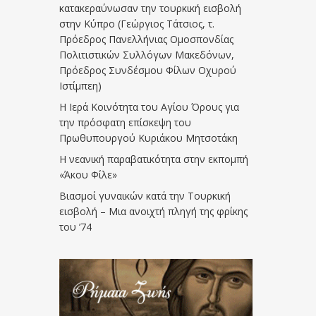
κατακεραύνωσαν την τουρκική εισβολή
στην Κύπρο (Γεώργιος Τάτσιος, τ.
Πρόεδρος Πανελλήνιας Ομοσπονδίας
Πολιτιστικών Συλλόγων Μακεδόνων,
Πρόεδρος Συνδέσμου Φίλων Οχυρού
Ιστίμπεη)
Η Ιερά Κοινότητα του Αγίου Όρους για
την πρόσφατη επίσκεψη του
Πρωθυπουργού Κυριάκου Μητσοτάκη
Η νεανική παραβατικότητα στην εκπομπή
«Άκου Φίλε»
Βιασμοί γυναικών κατά την Τουρκική
εισβολή – Μια ανοιχτή πληγή της φρίκης
του ’74