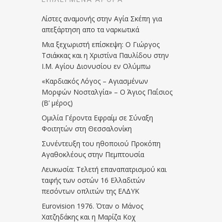
Λίστες αναμονής στην Αγία Σκέπη για
απεξάρτηση απο τα ναρκωτικά
Μια ξεχωριστή επίσκεψη: Ο Γιώργος
Τσιάκκας και η Χριστίνα Παυλίδου στην
Ι.Μ. Αγίου Διονυσίου εν Ολύμπω
«Καρδιακός Λόγος – Αγιασμένων
Μορφών Νοσταλγία» – Ο Άγιος Παΐσιος
(Β’ μέρος)
Ομιλία Γέροντα Εφραίμ σε Σύναξη
Φοιτητών στη Θεσσαλονίκη
Συνέντευξη του ηθοποιού Προκόπη
Αγαθοκλέους στην Πεμπτουσία
Λευκωσία: Τελετή επαναπατρισμού και
ταφής των οστών 16 Ελλαδιτών
πεσόντων οπλιτών της ΕΛΔΥΚ
Eurovision 1976. Όταν ο Μάνος
Χατζηδάκης και η Μαρίζα Κοχ