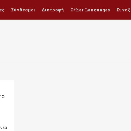
ες
Σύνδεσμοι
Διατροφή
Other Languages
Συναξ
το
 νέα