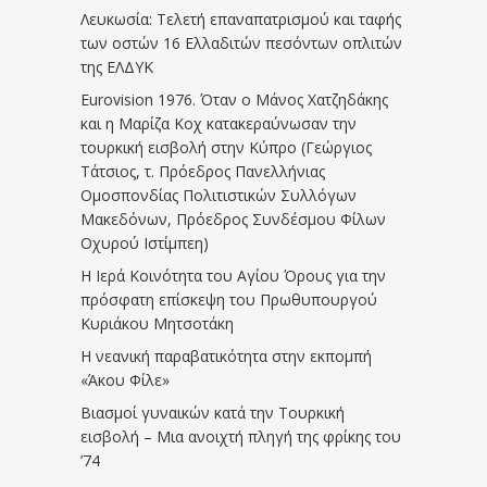
Λευκωσία: Τελετή επαναπατρισμού και ταφής
των οστών 16 Ελλαδιτών πεσόντων οπλιτών
της ΕΛΔΥΚ
Eurovision 1976. Όταν ο Μάνος Χατζηδάκης
και η Μαρίζα Κοχ κατακεραύνωσαν την
τουρκική εισβολή στην Κύπρο (Γεώργιος
Τάτσιος, τ. Πρόεδρος Πανελλήνιας
Ομοσπονδίας Πολιτιστικών Συλλόγων
Μακεδόνων, Πρόεδρος Συνδέσμου Φίλων
Οχυρού Ιστίμπεη)
Η Ιερά Κοινότητα του Αγίου Όρους για την
πρόσφατη επίσκεψη του Πρωθυπουργού
Κυριάκου Μητσοτάκη
Η νεανική παραβατικότητα στην εκπομπή
«Άκου Φίλε»
Βιασμοί γυναικών κατά την Τουρκική
εισβολή – Μια ανοιχτή πληγή της φρίκης του
’74