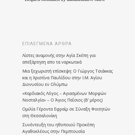
ΕΠΙΛΕΓΜΈΝΑ ΆΡΘΡΑ
Λίστες αναμονής στην Αγία Σκέπη για
απεξάρτηση απο τα ναρκωτικά
Μια ξεχωριστή επίσκεψη: Ο Γιώργος Τσιάκκας
και η Χριστίνα Παυλίδου στην Ι.Μ. Αγίου
Διονυσίου εν Ολύμπω
«Καρδιακός Λόγος – Αγιασμένων Μορφών
Νοσταλγία» – Ο Άγιος Παΐσιος (Β’ μέρος)
Ομιλία Γέροντα Εφραίμ σε Σύναξη Φοιτητών
στη Θεσσαλονίκη
Συνέντευξη του ηθοποιού Προκόπη
Αγαθοκλέους στην Πεμπτουσία