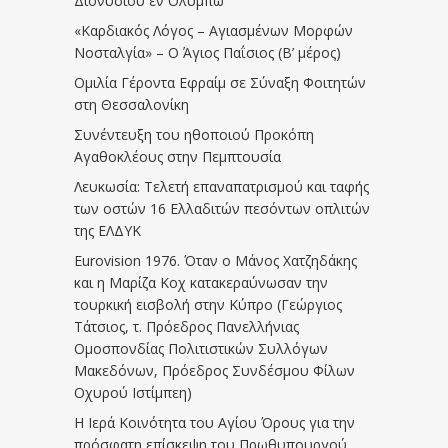
Διονυσίου εν Ολύμπω
«Καρδιακός Λόγος – Αγιασμένων Μορφών
Νοσταλγία» – Ο Άγιος Παΐσιος (Β’ μέρος)
Ομιλία Γέροντα Εφραίμ σε Σύναξη Φοιτητών
στη Θεσσαλονίκη
Συνέντευξη του ηθοποιού Προκόπη
Αγαθοκλέους στην Πεμπτουσία
Λευκωσία: Τελετή επαναπατρισμού και ταφής
των οστών 16 Ελλαδιτών πεσόντων οπλιτών
της ΕΛΔΥΚ
Eurovision 1976. Όταν ο Μάνος Χατζηδάκης
και η Μαρίζα Κοχ κατακεραύνωσαν την
τουρκική εισβολή στην Κύπρο (Γεώργιος
Τάτσιος, τ. Πρόεδρος Πανελλήνιας
Ομοσπονδίας Πολιτιστικών Συλλόγων
Μακεδόνων, Πρόεδρος Συνδέσμου Φίλων
Οχυρού Ιστίμπεη)
Η Ιερά Κοινότητα του Αγίου Όρους για την
πρόσφατη επίσκεψη του Πρωθυπουργού