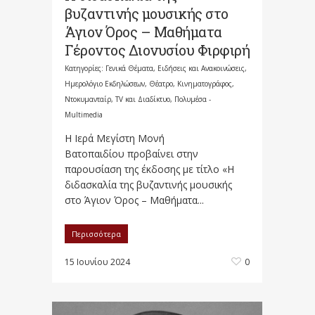
βυζαντινής μουσικής στο
Άγιον Όρος – Μαθήματα
Γέροντος Διονυσίου Φιρφιρή
Κατηγορίες:
Γενικά Θέματα
,
Ειδήσεις και Ανακοινώσεις
,
Ημερολόγιο Εκδηλώσεων
,
Θέατρο, Κινηματογράφος,
Ντοκυμανταίρ, TV και Διαδίκτυο
,
Πολυμέσα -
Multimedia
Η Ιερά Μεγίστη Μονή
Βατοπαιδίου προβαίνει στην
παρουσίαση της έκδοσης με τίτλο «Η
διδασκαλία της βυζαντινής μουσικής
στο Άγιον Όρος – Μαθήματα...
Περισσότερα
15 Ιουνίου 2024
0