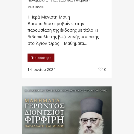
Ντοκυμανταίρ, TV και Διαδίκτυο
,
Πολυμέσα -
Multimedia
Η Ιερά Μεγίστη Μονή
Βατοπαιδίου προβαίνει στην
παρουσίαση της έκδοσης με τίτλο «Η
διδασκαλία της βυζαντινής μουσικής
στο Άγιον Όρος – Μαθήματα...
Περισσότερα
14 Ιουνίου 2024
0