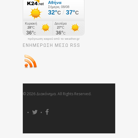
πρόγνωση καιρού από το weather.gr
ΕΝΗΜΈΡΩΣΉ ΜΕΣΩ RSS
© 2026 Διακόνημα. All Rights Reserved.