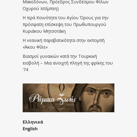
Μακεδόνων, Πρόεδρος Συνδέσμου Φίλων
Οχυρού Ιστίμπεη)
Η Ιερά Κοινότητα του Αγίου Όρους για την
πρόσφατη επίσκεψη του Πρωθυπουργού
Κυριάκου Μητσοτάκη
Η νεανική παραβατικότητα στην εκπομπή
«Άκου Φίλε»
Βιασμοί γυναικών κατά την Τουρκική
εισβολή – Μια ανοιχτή πληγή της φρίκης του
’74
Ελληνικά
English