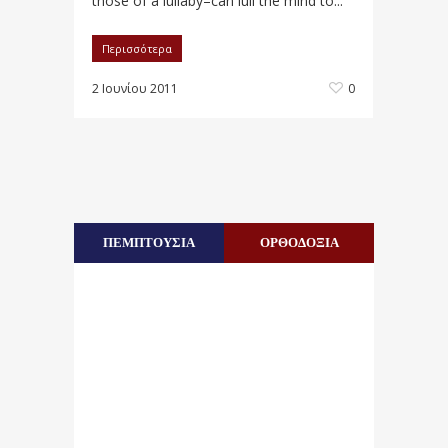
those of a lullaby–can lull the mind to...
Περισσότερα
2 Ιουνίου 2011
0
ΠΕΜΠΤΟΥΣΙΑ
ΟΡΘΟΔΟΞΙΑ