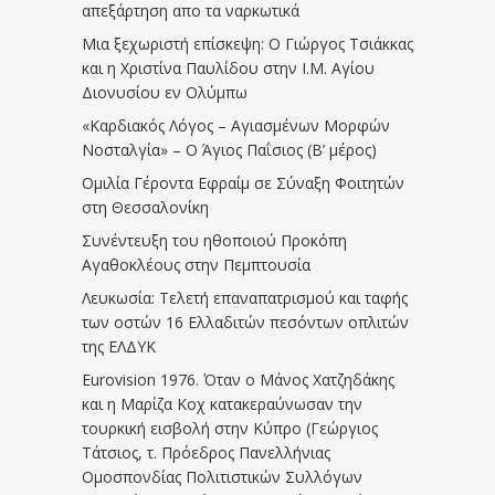
απεξάρτηση απο τα ναρκωτικά
Μια ξεχωριστή επίσκεψη: Ο Γιώργος Τσιάκκας
και η Χριστίνα Παυλίδου στην Ι.Μ. Αγίου
Διονυσίου εν Ολύμπω
«Καρδιακός Λόγος – Αγιασμένων Μορφών
Νοσταλγία» – Ο Άγιος Παΐσιος (Β’ μέρος)
Ομιλία Γέροντα Εφραίμ σε Σύναξη Φοιτητών
στη Θεσσαλονίκη
Συνέντευξη του ηθοποιού Προκόπη
Αγαθοκλέους στην Πεμπτουσία
Λευκωσία: Τελετή επαναπατρισμού και ταφής
των οστών 16 Ελλαδιτών πεσόντων οπλιτών
της ΕΛΔΥΚ
Eurovision 1976. Όταν ο Μάνος Χατζηδάκης
και η Μαρίζα Κοχ κατακεραύνωσαν την
τουρκική εισβολή στην Κύπρο (Γεώργιος
Τάτσιος, τ. Πρόεδρος Πανελλήνιας
Ομοσπονδίας Πολιτιστικών Συλλόγων