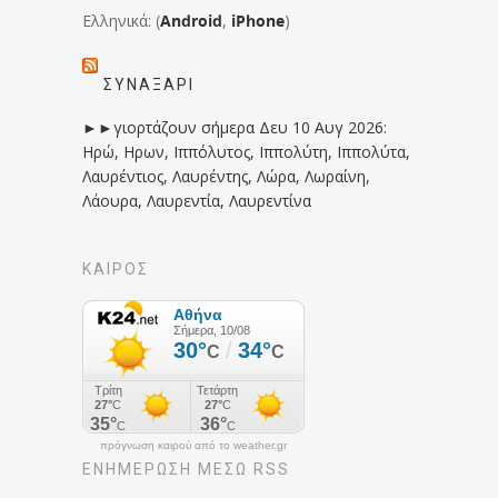
Ελληνικά: (
Android
,
iPhone
)
ΣΥΝΑΞΆΡΙ
►►γιορτάζουν σήμερα Δευ 10 Αυγ 2026:
Ηρώ, Ηρων, Ιππόλυτος, Ιππολύτη, Ιππολύτα,
Λαυρέντιος, Λαυρέντης, Λώρα, Λωραίνη,
Λάουρα, Λαυρεντία, Λαυρεντίνα
ΚΑΙΡΟΣ
πρόγνωση καιρού από το weather.gr
ΕΝΗΜΈΡΩΣΉ ΜΕΣΩ RSS