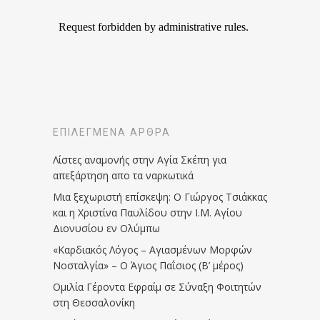
ΕΠΙΛΕΓΜΈΝΑ ΆΡΘΡΑ
Λίστες αναμονής στην Αγία Σκέπη για
απεξάρτηση απο τα ναρκωτικά
Μια ξεχωριστή επίσκεψη: Ο Γιώργος Τσιάκκας
και η Χριστίνα Παυλίδου στην Ι.Μ. Αγίου
Διονυσίου εν Ολύμπω
«Καρδιακός Λόγος – Αγιασμένων Μορφών
Νοσταλγία» – Ο Άγιος Παΐσιος (Β’ μέρος)
Ομιλία Γέροντα Εφραίμ σε Σύναξη Φοιτητών
στη Θεσσαλονίκη