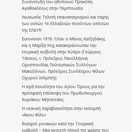
Συνέντευξη του ηθοποιού Προκόπη
Αγαθοκλέους στην Πεμπτουσία
Λευκωσία: Τελετή επαναπατρισμού και ταφής
των οστών 16 Ελλαδιτών πεσόντων οπλιτών
της ΕΛΔΥΚ
Eurovision 1976. Όταν ο Μάνος Χατζηδάκης
και η Μαρίζα Κοχ κατακεραύνωσαν την
τουρκική εισβολή στην Κύπρο (Γεώργιος
Τάτσιος, τ. Πρόεδρος Πανελλήνιας
Ομοσπονδίας Πολιτιστικών Συλλόγων
Μακεδόνων, Πρόεδρος Συνδέσμου Φίλων
Οχυρού Ιστίμπεη)
Η Ιερά Κοινότητα του Αγίου Όρους για την
πρόσφατη επίσκεψη του Πρωθυπουργού
Κυριάκου Μητσοτάκη
Η νεανική παραβατικότητα στην εκπομπή
«Άκου Φίλε»
Βιασμοί γυναικών κατά την Τουρκική
εισβολή – Μια ανοιχτή πληγή της φρίκης του