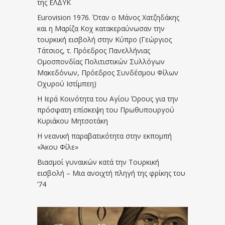
της ΕΛΔΥΚ
Eurovision 1976. Όταν ο Μάνος Χατζηδάκης
και η Μαρίζα Κοχ κατακεραύνωσαν την
τουρκική εισβολή στην Κύπρο (Γεώργιος
Τάτσιος, τ. Πρόεδρος Πανελλήνιας
Ομοσπονδίας Πολιτιστικών Συλλόγων
Μακεδόνων, Πρόεδρος Συνδέσμου Φίλων
Οχυρού Ιστίμπεη)
Η Ιερά Κοινότητα του Αγίου Όρους για την
πρόσφατη επίσκεψη του Πρωθυπουργού
Κυριάκου Μητσοτάκη
Η νεανική παραβατικότητα στην εκπομπή
«Άκου Φίλε»
Βιασμοί γυναικών κατά την Τουρκική
εισβολή – Μια ανοιχτή πληγή της φρίκης του
’74