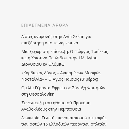
ΕΠΙΛΕΓΜΈΝΑ ΆΡΘΡΑ
Λίστες αναμονής στην Αγία Σκέπη για
απεξάρτηση απο τα ναρκωτικά
Μια ξεχωριστή επίσκεψη: Ο Γιώργος Τσιάκκας
και η Χριστίνα Παυλίδου στην Ι.Μ. Αγίου
Διονυσίου εν Ολύμπω
«Καρδιακός Λόγος – Αγιασμένων Μορφών
Νοσταλγία» – Ο Άγιος Παΐσιος (Β’ μέρος)
Ομιλία Γέροντα Εφραίμ σε Σύναξη Φοιτητών
στη Θεσσαλονίκη
Συνέντευξη του ηθοποιού Προκόπη
Αγαθοκλέους στην Πεμπτουσία
Λευκωσία: Τελετή επαναπατρισμού και ταφής
των οστών 16 Ελλαδιτών πεσόντων οπλιτών