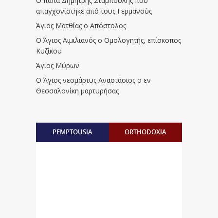
Ο παπα Δημήτρης Σταμπουλής που
απαγχονίστηκε από τους Γερμανούς
Άγιος Ματθίας ο Απόστολος
Ο Άγιος Αιμιλιανός ο Ομολογητής, επίσκοπος
Κυζίκου
Άγιος Μύρων
Ο Άγιος νεομάρτυς Αναστάσιος ο εν
Θεσσαλονίκη μαρτυρήσας
PEMPTOUSIA
ORTHODOXIA