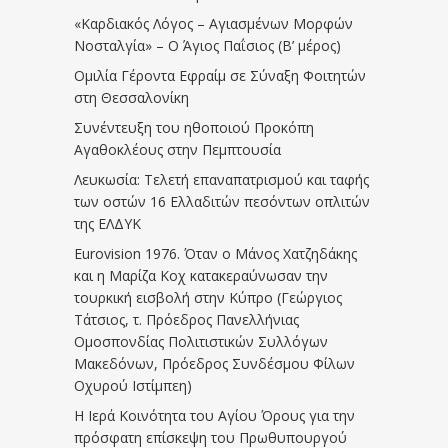
«Καρδιακός Λόγος – Αγιασμένων Μορφών
Νοσταλγία» – Ο Άγιος Παΐσιος (Β’ μέρος)
Ομιλία Γέροντα Εφραίμ σε Σύναξη Φοιτητών
στη Θεσσαλονίκη
Συνέντευξη του ηθοποιού Προκόπη
Αγαθοκλέους στην Πεμπτουσία
Λευκωσία: Τελετή επαναπατρισμού και ταφής
των οστών 16 Ελλαδιτών πεσόντων οπλιτών
της ΕΛΔΥΚ
Eurovision 1976. Όταν ο Μάνος Χατζηδάκης
και η Μαρίζα Κοχ κατακεραύνωσαν την
τουρκική εισβολή στην Κύπρο (Γεώργιος
Τάτσιος, τ. Πρόεδρος Πανελλήνιας
Ομοσπονδίας Πολιτιστικών Συλλόγων
Μακεδόνων, Πρόεδρος Συνδέσμου Φίλων
Οχυρού Ιστίμπεη)
Η Ιερά Κοινότητα του Αγίου Όρους για την
πρόσφατη επίσκεψη του Πρωθυπουργού