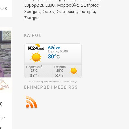
Ευμορφία, Εμμυ, Μορφούλα, Σωτήριος,
0
Σωτήρης, Σώτος, Σωτηράκης, Σωτηρία,
Σωτήρω
ΚΑΙΡΟΣ
πρόγνωση καιρού από το weather.gr
ΕΝΗΜΈΡΩΣΉ ΜΕΣΩ RSS
ς
αξία
ς