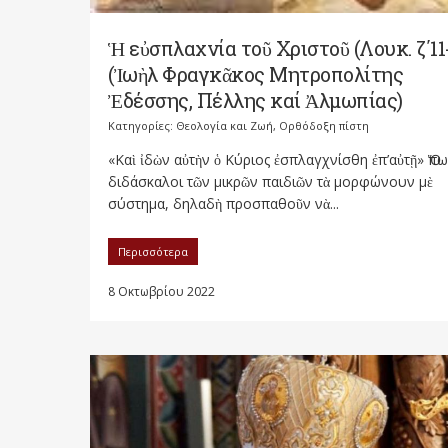
Ἡ εὐσπλαχνία τοῦ Χριστοῦ (Λουκ. ζ΄11
(Ἰωὴλ Φραγκᾶκος Μητροπολίτης
Ἐδέσσης, Πέλλης καί Ἀλμωπίας)
Κατηγορίες:
Θεολογία και Ζωή
,
Ορθόδοξη πίστη
«Καὶ ἰδὼν αὐτὴν ὁ Κύριος ἐσπλαγχνίσθη ἐπ’αὐτῇ» Ὅπω
διδάσκαλοι τῶν μικρῶν παιδιῶν τὰ μορφώνουν μὲ
σύστημα, δηλαδὴ προσπαθοῦν νὰ...
Περισσότερα
8 Οκτωβρίου 2022