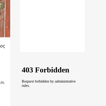
κος
λθε