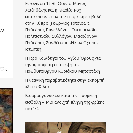
Eurovision 1976. Όταν ο Μάνος
Χατζηδάκης και η Μαρίζα Κοχ
κατακεραύνωσαν την τουρκική εισβολή
στην Κύπρο (Γεώργιος Τάτσιος, τ.
Πρόεδρος Πανελλήνιας Ομοσπονδίας
ῶν
Πολιτιστικών Συλλόγων Μακεδόνων,
Πρόεδρος Συνδέσμου Φίλων Οχυρού
Ιστίμπεη)
Η Ιερά Κοινότητα του Αγίου Όρους για
την πρόσφατη επίσκεψη του
0
Πρωθυπουργού Κυριάκου Μητσοτάκη
Η νεανική παραβατικότητα στην εκπομπή
«Άκου Φίλε»
Βιασμοί γυναικών κατά την Τουρκική
εισβολή – Μια ανοιχτή πληγή της φρίκης
του ’74