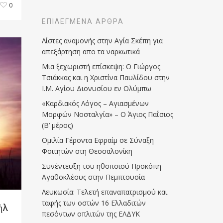
0
ΕΠΙΛΕΓΜΈΝΑ ΆΡΘΡΑ
Λίστες αναμονής στην Αγία Σκέπη για
απεξάρτηση απο τα ναρκωτικά
Μια ξεχωριστή επίσκεψη: Ο Γιώργος
Τσιάκκας και η Χριστίνα Παυλίδου στην
Ι.Μ. Αγίου Διονυσίου εν Ολύμπω
«Καρδιακός Λόγος – Αγιασμένων
Μορφών Νοσταλγία» – Ο Άγιος Παΐσιος
(Β’ μέρος)
Ομιλία Γέροντα Εφραίμ σε Σύναξη
Φοιτητών στη Θεσσαλονίκη
Συνέντευξη του ηθοποιού Προκόπη
Αγαθοκλέους στην Πεμπτουσία
Λευκωσία: Τελετή επαναπατρισμού και
ταφής των οστών 16 Ελλαδιτών
ὴλ
πεσόντων οπλιτών της ΕΛΔΥΚ