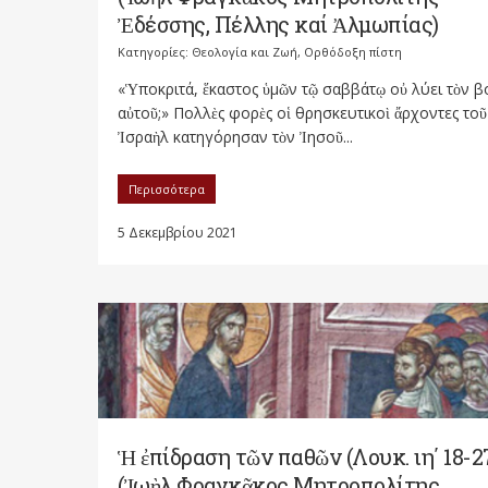
Ἐδέσσης, Πέλλης καί Ἀλμωπίας)
Κατηγορίες:
Θεολογία και Ζωή
,
Ορθόδοξη πίστη
«Ὑποκριτά, ἕκαστος ὑμῶν τῷ σαββάτῳ οὐ λύει τὸν β
αὐτοῦ;» Πολλὲς φορὲς οἱ θρησκευτικοὶ ἄρχοντες τοῦ
Ἰσραὴλ κατηγόρησαν τὸν Ἰησοῦ...
Περισσότερα
5 Δεκεμβρίου 2021
Ἡ ἐπίδραση τῶν παθῶν (Λουκ. ιη΄ 18-2
(Ἰωὴλ Φραγκᾶκος Μητροπολίτης