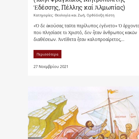
Ἐδέσσης, Πέλλης καί Ἀλμωπίας)
Κατηγορίες:
Θεολογία και Ζωή
,
Ορθόδοξη πίστη
«Ὁ δὲ ἀκούσας ταῦτα περίλυπος ἐγένετο» Ὁ ἄρχοντ
ποὺ πλησίασε τὸ Χριστό, δὲν ἦταν ἄνθρωπος κακῶν
διαθέσεων. Ἀντίθετα ἦταν καλοπροαίρετος,...
Περισσότερα
27 Νοεμβρίου 2021