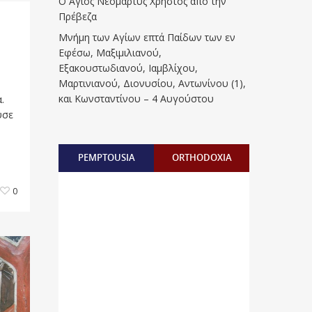
Ο Άγιος Νεομάρτυς Χρήστος από την
Πρέβεζα
Μνήμη των Aγίων επτά Παίδων των εν
Eφέσω, Mαξιμιλιανού,
Eξακουστωδιανού, Iαμβλίχου,
Mαρτινιανού, Διονυσίου, Aντωνίνου (1),
και Kωνσταντίνου – 4 Αυγούστου
.
υσε
PEMPTOUSIA
ORTHODOXIA
0