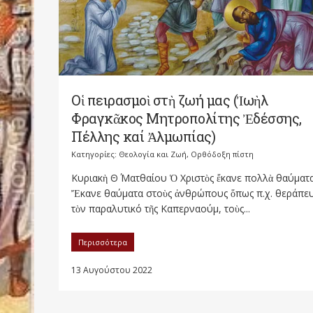
Οἱ πειρασμοὶ στὴ ζωή μας (Ἰωὴλ
Φραγκᾶκος Μητροπολίτης Ἐδέσσης,
Πέλλης καί Ἀλμωπίας)
Κατηγορίες:
Θεολογία και Ζωή
,
Ορθόδοξη πίστη
Κυριακὴ Θ΄ Ματθαίου Ὁ Χριστὸς ἔκανε πολλὰ θαύματα
Ἔκανε θαύματα στοὺς ἀνθρώπους ὅπως π.χ. θεράπε
τὸν παραλυτικό τῆς Καπερναούμ, τοὺς...
Περισσότερα
13 Αυγούστου 2022