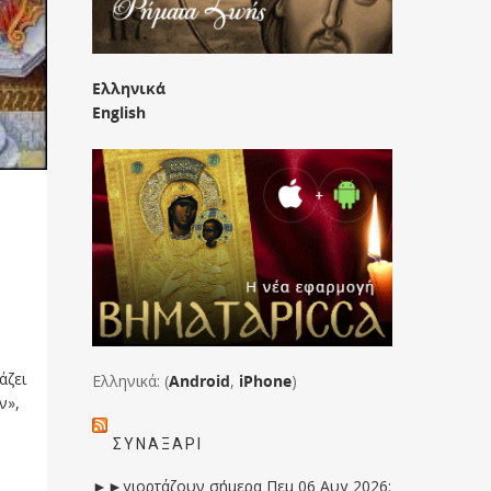
Ελληνικά
English
άζει
Ελληνικά: (
Android
,
iPhone
)
ν»,
ΣΥΝΑΞΆΡΙ
►►γιορτάζουν σήμερα Πεμ 06 Αυγ 2026: