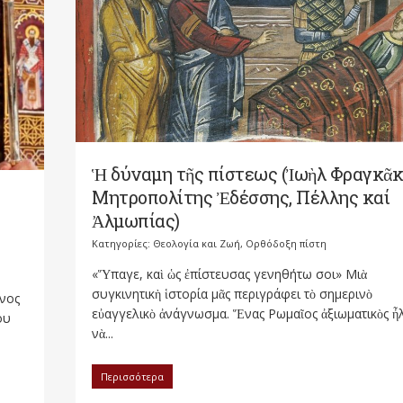
Ἡ δύναμη τῆς πίστεως (Ἰωὴλ Φραγκᾶ
Μητροπολίτης Ἐδέσσης, Πέλλης καί
Ἀλμωπίας)
Κατηγορίες:
Θεολογία και Ζωή
,
Ορθόδοξη πίστη
«Ὕπαγε, καὶ ὡς ἐπίστευσας γενηθήτω σοι» Μιὰ
συγκινητικὴ ἱστορία μᾶς περιγράφει τὸ σημερινὸ
νος
εὐαγγελικὸ ἀνάγνωσμα. Ἕνας Ρωμαῖος ἀξιωματικὸς ἦ
ου
νὰ...
Περισσότερα