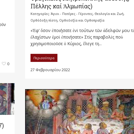
Πέλλης καί Ἀλμωπίας)
Κατηγορίες:
Άγιοι - Πατέρες - Γέροντες
,
Θεολογία και Ζωή
,
Ορθόδοξη πίστη
,
Ορθοδοξία και Ορθοπραξία
οῦν
«Ἐφ’ ὅσον ἐποιήσατε ἑνὶ τούτων τῶν ἀδελφῶν μου τ
ἐλαχίστων ἐμοὶ ἐποιήσατε» Στὶς παραβολὲς ποὺ
χρησιμοποιοῦσε ὁ Κύριος, ἔλεγε τὴ...
Περισσότερα
0
27 Φεβρουαρίου 2022
7)