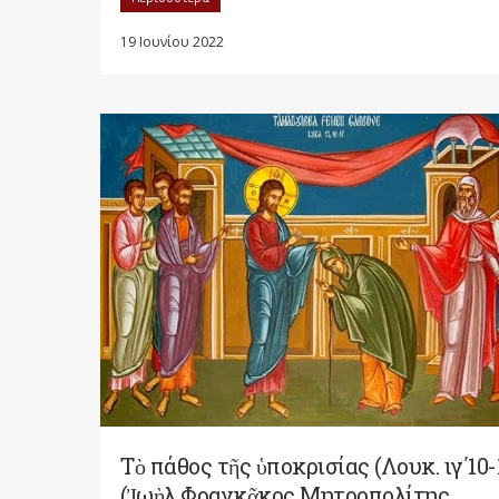
19 Ιουνίου 2022
Τὸ πάθος τῆς ὑποκρισίας (Λουκ. ιγ΄10-
(Ἰωὴλ Φραγκᾶκος Μητροπολίτης