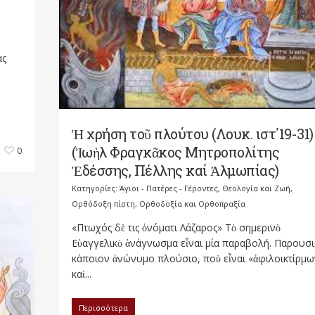
ας
Ἡ χρήση τοῦ πλούτου (Λουκ. ιστ΄19-31)
(Ἰωὴλ Φραγκᾶκος Μητροπολίτης
0
Ἐδέσσης, Πέλλης καί Ἀλμωπίας)
Κατηγορίες:
Άγιοι - Πατέρες - Γέροντες
,
Θεολογία και Ζωή
,
Ορθόδοξη πίστη
,
Ορθοδοξία και Ορθοπραξία
«Πτωχός δὲ τις ὀνόματι Λάζαρος» Τὸ σημερινὸ
Εὐαγγελικὸ ἀνάγνωσμα εἶναι μία παραβολή. Παρουσι
κάποιον ἀνώνυμο πλούσιο, ποὺ εἶναι «ἀφιλοικτίρμω
καὶ...
Περισσότερα