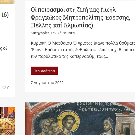
Οἱ πειρασμοὶ στὴ ζωή μας (Ἰωὴλ
-16)
Φραγκᾶκος Μητροπολίτης Ἐδέσσης,
Πέλλης καί Ἀλμωπίας)
Κατηγορίες:
Γενικά Θέματα
Κυριακὴ Θ΄ Ματθαίου Ὁ Χριστὸς ἔκανε πολλὰ θαύματα
ς οἱ
Ἔκανε θαύματα στοὺς ἀνθρώπους ὅπως π.χ. θεράπε
τὸν παραλυτικό τῆς Καπερναούμ, τοὺς...
Περισσότερα
7 Αυγούστου 2022
0