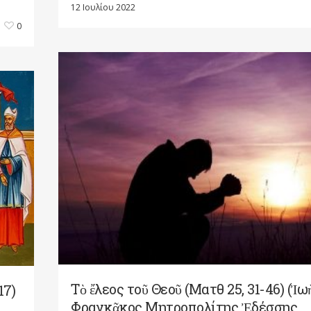
12 Ιουλίου 2022
0
Τὸ ἔλεος τοῦ Θεοῦ (Ματθ 25, 31-46) (Ἰω
17)
Φραγκᾶκος Μητροπολίτης Ἐδέσσης,