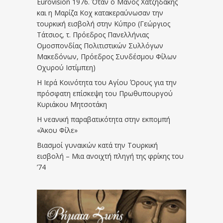
Eurovision 1976. Όταν ο Μάνος Χατζηδάκης
και η Μαρίζα Κοχ κατακεραύνωσαν την
τουρκική εισβολή στην Κύπρο (Γεώργιος
Τάτσιος, τ. Πρόεδρος Πανελλήνιας
Ομοσπονδίας Πολιτιστικών Συλλόγων
Μακεδόνων, Πρόεδρος Συνδέσμου Φίλων
Οχυρού Ιστίμπεη)
Η Ιερά Κοινότητα του Αγίου Όρους για την
πρόσφατη επίσκεψη του Πρωθυπουργού
Κυριάκου Μητσοτάκη
Η νεανική παραβατικότητα στην εκπομπή
«Άκου Φίλε»
Βιασμοί γυναικών κατά την Τουρκική
εισβολή – Μια ανοιχτή πληγή της φρίκης του
’74