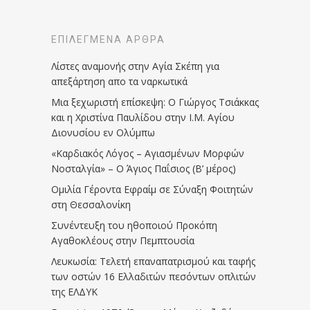
ΕΠΙΛΕΓΜΈΝΑ ΆΡΘΡΑ
Λίστες αναμονής στην Αγία Σκέπη για
απεξάρτηση απο τα ναρκωτικά
Μια ξεχωριστή επίσκεψη: Ο Γιώργος Τσιάκκας
και η Χριστίνα Παυλίδου στην Ι.Μ. Αγίου
Διονυσίου εν Ολύμπω
«Καρδιακός Λόγος – Αγιασμένων Μορφών
Νοσταλγία» – Ο Άγιος Παΐσιος (Β’ μέρος)
Ομιλία Γέροντα Εφραίμ σε Σύναξη Φοιτητών
στη Θεσσαλονίκη
Συνέντευξη του ηθοποιού Προκόπη
Αγαθοκλέους στην Πεμπτουσία
Λευκωσία: Τελετή επαναπατρισμού και ταφής
των οστών 16 Ελλαδιτών πεσόντων οπλιτών
της ΕΛΔΥΚ