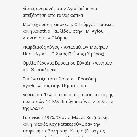
Λίστες αναμονής στην Αγία Σκέπη για
απεξάρτηση απο τα ναρκωτικά
Μια ξεχωριστή επίσκεψη: Ο Γιώργος Τσιάκκας
και η Χριστίνα Παυλίδου στην Ι.Μ. Αγίου
Διονυσίου εν Ολύμπω
«Καρδιακός Λόγος – Αγιασμένων Μορφών
Νοσταλγία» – Ο Άγιος Παΐσιος (Β’ μέρος)
Ομιλία Γέροντα Εφραίμ σε Σύναξη Φοιτητών
στη Θεσσαλονίκη
Συνέντευξη του ηθοποιού Προκόπη
Αγαθοκλέους στην Πεμπτουσία
Λευκωσία: Τελετή επαναπατρισμού και ταφής
των οστών 16 Ελλαδιτών πεσόντων οπλιτών
της ΕΛΔΥΚ
Eurovision 1976. Όταν ο Μάνος Χατζηδάκης
και η Μαρίζα Κοχ κατακεραύνωσαν την
τουρκική εισβολή στην Κύπρο (Γεώργιος