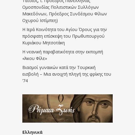
Τάτσιος, τ. Πρόεδρος Πανελλήνιας
Ομοσπονδίας Πολιτιστικών Συλλόγων
Μακεδόνων, Πρόεδρος Συνδέσμου Φίλων
Οχυρού Ιστίμπεη)
Η Ιερά Κοινότητα του Αγίου Όρους για την
πρόσφατη επίσκεψη του Πρωθυπουργού
Κυριάκου Μητσοτάκη
Η νεανική παραβατικότητα στην εκπομπή
«Άκου Φίλε»
Βιασμοί γυναικών κατά την Τουρκική
εισβολή – Μια ανοιχτή πληγή της φρίκης του
’74
Ελληνικά