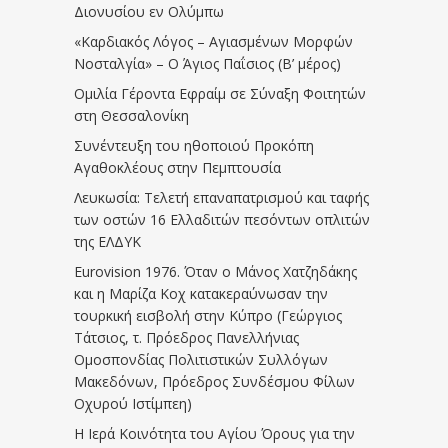
Διονυσίου εν Ολύμπω
«Καρδιακός Λόγος – Αγιασμένων Μορφών
Νοσταλγία» – Ο Άγιος Παΐσιος (Β’ μέρος)
Ομιλία Γέροντα Εφραίμ σε Σύναξη Φοιτητών
στη Θεσσαλονίκη
Συνέντευξη του ηθοποιού Προκόπη
Αγαθοκλέους στην Πεμπτουσία
Λευκωσία: Τελετή επαναπατρισμού και ταφής
των οστών 16 Ελλαδιτών πεσόντων οπλιτών
της ΕΛΔΥΚ
Eurovision 1976. Όταν ο Μάνος Χατζηδάκης
και η Μαρίζα Κοχ κατακεραύνωσαν την
τουρκική εισβολή στην Κύπρο (Γεώργιος
Τάτσιος, τ. Πρόεδρος Πανελλήνιας
Ομοσπονδίας Πολιτιστικών Συλλόγων
Μακεδόνων, Πρόεδρος Συνδέσμου Φίλων
Οχυρού Ιστίμπεη)
Η Ιερά Κοινότητα του Αγίου Όρους για την