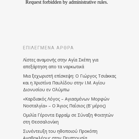
ΕΠΙΛΕΓΜΈΝΑ ΆΡΘΡΑ
Λίστες αναμονής στην Αγία Σκέπη για
απεξάρτηση απο τα ναρκωτικά
Μια ξεχωριστή επίσκεψη: Ο Γιώργος Τσιάκκας
και η Χριστίνα Παυλίδου στην Ι.Μ. Αγίου
Διονυσίου εν Ολύμπω
«Καρδιακός Λόγος – Αγιασμένων Μορφών
Νοσταλγία» – Ο Άγιος Παΐσιος (Β’ μέρος)
Ομιλία Γέροντα Εφραίμ σε Σύναξη Φοιτητών
στη Θεσσαλονίκη
Συνέντευξη του ηθοποιού Προκόπη
Αγαθοκλέους στην Πεμπτουσία