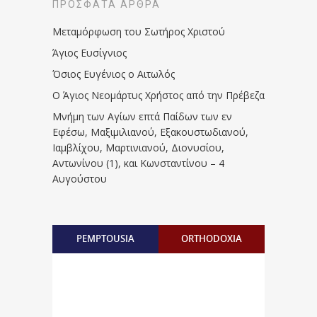
ΠΡΌΣΦΑΤΑ ΆΡΘΡΑ
Μεταμόρφωση του Σωτήρος Χριστού
Άγιος Ευσίγνιος
Όσιος Ευγένιος ο Αιτωλός
Ο Άγιος Νεομάρτυς Χρήστος από την Πρέβεζα
Μνήμη των Aγίων επτά Παίδων των εν
Eφέσω, Mαξιμιλιανού, Eξακουστωδιανού,
Iαμβλίχου, Mαρτινιανού, Διονυσίου,
Aντωνίνου (1), και Kωνσταντίνου – 4
Αυγούστου
PEMPTOUSIA
ORTHODOXIA