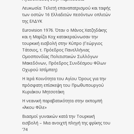
Λευκωσία: Τελετή επαναπατρισμού και ταφής
των οστών 16 Ελλαδιτών πεσόντων οπλιτών
της ΕΛΔΥΚ
Eurovision 1976. Όταν ο Μάνος Χατζηδάκης
και η Μαρίζα Κοχ κατακεραύνωσαν την
τουρκική εισβολή στην Κύπρο (Γεώργιος
Τάτσιος, τ. Πρόεδρος Πανελλήνιας
Ομοσπονδίας Πολιτιστικών Συλλόγων
Μακεδόνων, Πρόεδρος Συνδέσμου Φίλων
Οχυρού Ιστίμπεη)
Η Ιερά Κοινότητα του Αγίου Όρους για την
πρόσφατη επίσκεψη του Πρωθυπουργού
Κυριάκου Μητσοτάκη
Η νεανική παραβατικότητα στην εκπομπή
«Άκου Φίλε»
Βιασμοί γυναικών κατά την Τουρκική
εισβολή – Μια ανοιχτή πληγή της φρίκης του
’74