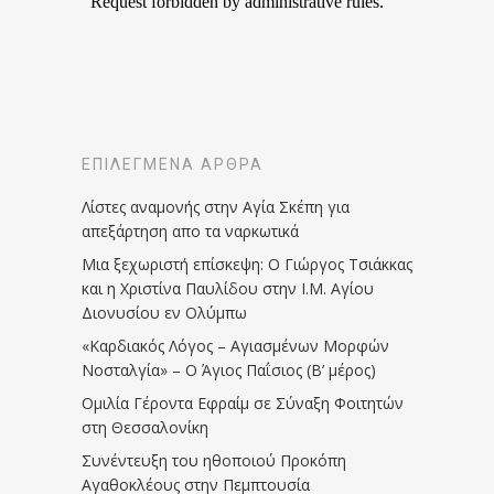
ΕΠΙΛΕΓΜΈΝΑ ΆΡΘΡΑ
Λίστες αναμονής στην Αγία Σκέπη για
απεξάρτηση απο τα ναρκωτικά
Μια ξεχωριστή επίσκεψη: Ο Γιώργος Τσιάκκας
και η Χριστίνα Παυλίδου στην Ι.Μ. Αγίου
Διονυσίου εν Ολύμπω
«Καρδιακός Λόγος – Αγιασμένων Μορφών
Νοσταλγία» – Ο Άγιος Παΐσιος (Β’ μέρος)
Ομιλία Γέροντα Εφραίμ σε Σύναξη Φοιτητών
στη Θεσσαλονίκη
Συνέντευξη του ηθοποιού Προκόπη
Αγαθοκλέους στην Πεμπτουσία