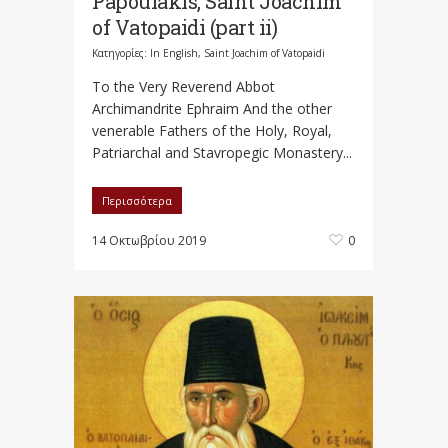
Papoulakis, Saint Joachim
of Vatopaidi (part ii)
Κατηγορίες:
In English
,
Saint Joachim of Vatopaidi
To the Very Reverend Abbot
Archimandrite Εphraim And the other
venerable Fathers of the Holy, Royal,
Patriarchal and Stavropegic Monastery...
Περισσότερα
14 Οκτωβρίου 2019
0