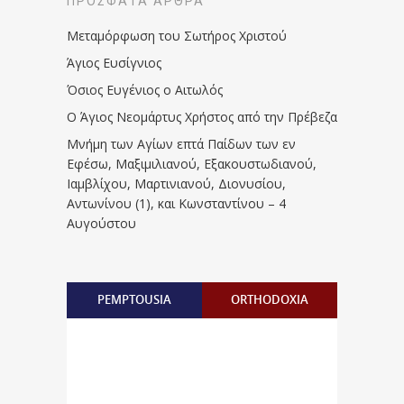
ΠΡΌΣΦΑΤΑ ΆΡΘΡΑ
Μεταμόρφωση του Σωτήρος Χριστού
Άγιος Ευσίγνιος
Όσιος Ευγένιος ο Αιτωλός
Ο Άγιος Νεομάρτυς Χρήστος από την Πρέβεζα
Μνήμη των Aγίων επτά Παίδων των εν
Eφέσω, Mαξιμιλιανού, Eξακουστωδιανού,
Iαμβλίχου, Mαρτινιανού, Διονυσίου,
Aντωνίνου (1), και Kωνσταντίνου – 4
Αυγούστου
PEMPTOUSIA
ORTHODOXIA