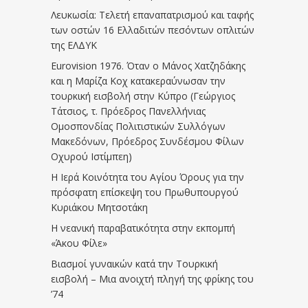
Λευκωσία: Τελετή επαναπατρισμού και ταφής
των οστών 16 Ελλαδιτών πεσόντων οπλιτών
της ΕΛΔΥΚ
Eurovision 1976. Όταν ο Μάνος Χατζηδάκης
και η Μαρίζα Κοχ κατακεραύνωσαν την
τουρκική εισβολή στην Κύπρο (Γεώργιος
Τάτσιος, τ. Πρόεδρος Πανελλήνιας
Ομοσπονδίας Πολιτιστικών Συλλόγων
Μακεδόνων, Πρόεδρος Συνδέσμου Φίλων
Οχυρού Ιστίμπεη)
Η Ιερά Κοινότητα του Αγίου Όρους για την
πρόσφατη επίσκεψη του Πρωθυπουργού
Κυριάκου Μητσοτάκη
Η νεανική παραβατικότητα στην εκπομπή
«Άκου Φίλε»
Βιασμοί γυναικών κατά την Τουρκική
εισβολή – Μια ανοιχτή πληγή της φρίκης του
’74