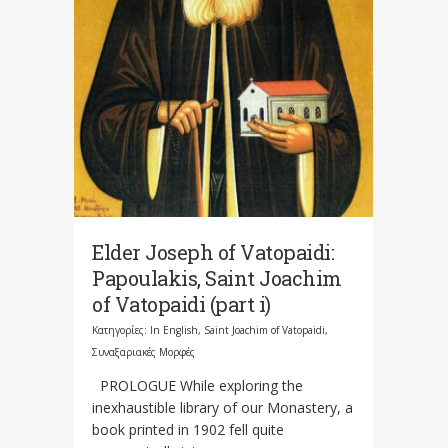
Elder Joseph οf Vatopaidi:
Papoulakis, Saint Joachim
of Vatopaidi (part i)
Κατηγορίες:
In English
,
Saint Joachim of Vatopaidi
,
Συναξαριακές Μορφές
PROLOGUE While exploring the
inexhaustible library of our Monastery, a
book printed in 1902 fell quite