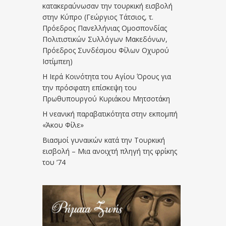
κατακεραύνωσαν την τουρκική εισβολή
στην Κύπρο (Γεώργιος Τάτσιος, τ.
Πρόεδρος Πανελλήνιας Ομοσπονδίας
Πολιτιστικών Συλλόγων Μακεδόνων,
Πρόεδρος Συνδέσμου Φίλων Οχυρού
Ιστίμπεη)
Η Ιερά Κοινότητα του Αγίου Όρους για
την πρόσφατη επίσκεψη του
Πρωθυπουργού Κυριάκου Μητσοτάκη
Η νεανική παραβατικότητα στην εκπομπή
«Άκου Φίλε»
Βιασμοί γυναικών κατά την Τουρκική
εισβολή – Μια ανοιχτή πληγή της φρίκης
του ’74