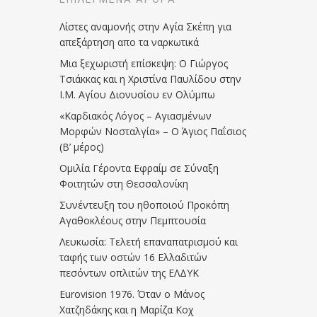
Λίστες αναμονής στην Αγία Σκέπη για
απεξάρτηση απο τα ναρκωτικά
Μια ξεχωριστή επίσκεψη: Ο Γιώργος
Τσιάκκας και η Χριστίνα Παυλίδου στην
Ι.Μ. Αγίου Διονυσίου εν Ολύμπω
«Καρδιακός Λόγος – Αγιασμένων
Μορφών Νοσταλγία» – Ο Άγιος Παΐσιος
(Β’ μέρος)
Ομιλία Γέροντα Εφραίμ σε Σύναξη
Φοιτητών στη Θεσσαλονίκη
Συνέντευξη του ηθοποιού Προκόπη
Αγαθοκλέους στην Πεμπτουσία
Λευκωσία: Τελετή επαναπατρισμού και
ταφής των οστών 16 Ελλαδιτών
πεσόντων οπλιτών της ΕΛΔΥΚ
Eurovision 1976. Όταν ο Μάνος
Χατζηδάκης και η Μαρίζα Κοχ