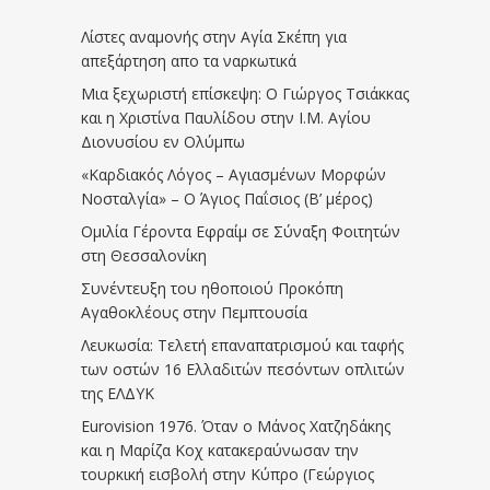
Λίστες αναμονής στην Αγία Σκέπη για
απεξάρτηση απο τα ναρκωτικά
Μια ξεχωριστή επίσκεψη: Ο Γιώργος Τσιάκκας
και η Χριστίνα Παυλίδου στην Ι.Μ. Αγίου
Διονυσίου εν Ολύμπω
«Καρδιακός Λόγος – Αγιασμένων Μορφών
Νοσταλγία» – Ο Άγιος Παΐσιος (Β’ μέρος)
Ομιλία Γέροντα Εφραίμ σε Σύναξη Φοιτητών
στη Θεσσαλονίκη
Συνέντευξη του ηθοποιού Προκόπη
Αγαθοκλέους στην Πεμπτουσία
Λευκωσία: Τελετή επαναπατρισμού και ταφής
των οστών 16 Ελλαδιτών πεσόντων οπλιτών
της ΕΛΔΥΚ
Eurovision 1976. Όταν ο Μάνος Χατζηδάκης
και η Μαρίζα Κοχ κατακεραύνωσαν την
τουρκική εισβολή στην Κύπρο (Γεώργιος