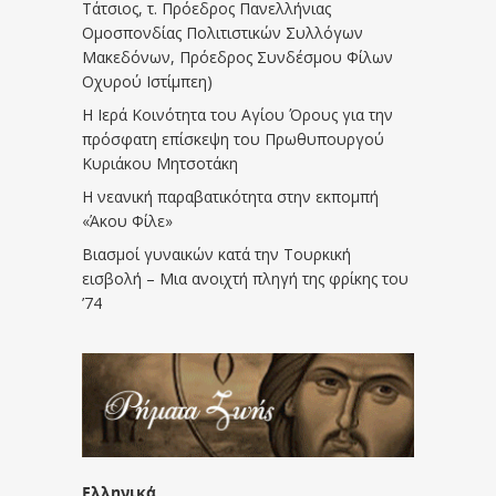
Τάτσιος, τ. Πρόεδρος Πανελλήνιας
Ομοσπονδίας Πολιτιστικών Συλλόγων
Μακεδόνων, Πρόεδρος Συνδέσμου Φίλων
Οχυρού Ιστίμπεη)
Η Ιερά Κοινότητα του Αγίου Όρους για την
πρόσφατη επίσκεψη του Πρωθυπουργού
Κυριάκου Μητσοτάκη
Η νεανική παραβατικότητα στην εκπομπή
«Άκου Φίλε»
Βιασμοί γυναικών κατά την Τουρκική
εισβολή – Μια ανοιχτή πληγή της φρίκης του
’74
Ελληνικά