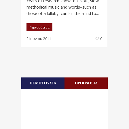
Years of research show that soft, slow,
methodical music and words–such as
those of a lullaby–can lull the mind to...
Περισσότερα
2 Ιουνίου 2011
0
ΠΕΜΠΤΟΥΣΙΑ
ΟΡΘΟΔΟΞΙΑ