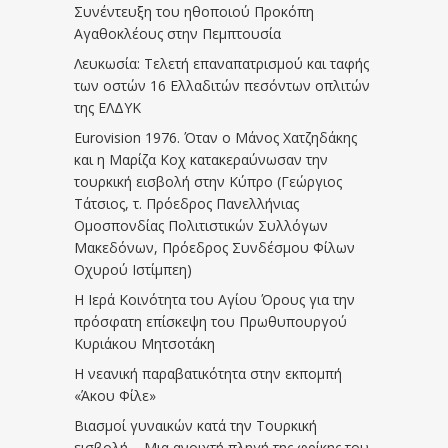
Συνέντευξη του ηθοποιού Προκόπη
Αγαθοκλέους στην Πεμπτουσία
Λευκωσία: Τελετή επαναπατρισμού και ταφής
των οστών 16 Ελλαδιτών πεσόντων οπλιτών
της ΕΛΔΥΚ
Eurovision 1976. Όταν ο Μάνος Χατζηδάκης
και η Μαρίζα Κοχ κατακεραύνωσαν την
τουρκική εισβολή στην Κύπρο (Γεώργιος
Τάτσιος, τ. Πρόεδρος Πανελλήνιας
Ομοσπονδίας Πολιτιστικών Συλλόγων
Μακεδόνων, Πρόεδρος Συνδέσμου Φίλων
Οχυρού Ιστίμπεη)
Η Ιερά Κοινότητα του Αγίου Όρους για την
πρόσφατη επίσκεψη του Πρωθυπουργού
Κυριάκου Μητσοτάκη
Η νεανική παραβατικότητα στην εκπομπή
«Άκου Φίλε»
Βιασμοί γυναικών κατά την Τουρκική
εισβολή – Μια ανοιχτή πληγή της φρίκης του