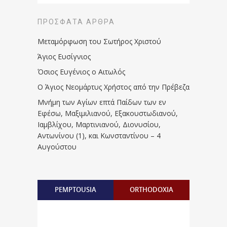
ΠΡΌΣΦΑΤΑ ΆΡΘΡΑ
Μεταμόρφωση του Σωτήρος Χριστού
Άγιος Ευσίγνιος
Όσιος Ευγένιος ο Αιτωλός
Ο Άγιος Νεομάρτυς Χρήστος από την Πρέβεζα
Μνήμη των Aγίων επτά Παίδων των εν
Eφέσω, Mαξιμιλιανού, Eξακουστωδιανού,
Iαμβλίχου, Mαρτινιανού, Διονυσίου,
Aντωνίνου (1), και Kωνσταντίνου – 4
Αυγούστου
PEMPTOUSIA
ORTHODOXIA