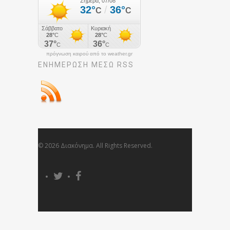
πρόγνωση καιρού από το weather.gr
ΕΝΗΜΈΡΩΣΉ ΜΕΣΩ RSS
© 2026 Διακόνημα. All Rights Reserved.