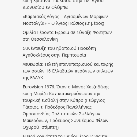
και η Χριστίνα Παυλίδου στην Ι.Μ. Αγίου
Διονυσίου εν Ολύμπω
«Καρδιακός Λόγος – Αγιασμένων Μορφών
Νοσταλγία» – Ο Άγιος Παΐσιος (Β’ μέρος)
Ομιλία Γέροντα Εφραίμ σε Σύναξη Φοιτητών
στη Θεσσαλονίκη
Συνέντευξη του ηθοποιού Προκόπη
Αγαθοκλέους στην Πεμπτουσία
Λευκωσία: Τελετή επαναπατρισμού και ταφής
των οστών 16 Ελλαδιτών πεσόντων οπλιτών
της ΕΛΔΥΚ
Eurovision 1976. Όταν ο Μάνος Χατζηδάκης
και η Μαρίζα Κοχ κατακεραύνωσαν την
τουρκική εισβολή στην Κύπρο (Γεώργιος
Τάτσιος, τ. Πρόεδρος Πανελλήνιας
Ομοσπονδίας Πολιτιστικών Συλλόγων
Μακεδόνων, Πρόεδρος Συνδέσμου Φίλων
Οχυρού Ιστίμπεη)
Η Ιερά Κοινότητα του Αγίου Όρους για την