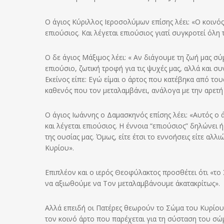
Ο άγιος Κύριλλος Ιεροσολύμων επίσης λέει: «Ο κοινός
επιούσιος. Και λέγεται επιούσιος γιατί συγκροτεί όλη
Ο δε άγιος Μάξιμος λέει: « Αν διάγουμε τη ζωή μας σ
επιούσιο, ζωτική τροφή για τις ψυχές μας, αλλά και σ
Εκείνος είπε: Εγώ είμαι ο άρτος που κατέβηκα από το
καθενός που τον μεταλαμβάνει, ανάλογα με την αρετή 
Ο άγιος Ιωάννης ο Δαμασκηνός επίσης λέει: «Αυτός ο ά
και λέγεται επιούσιος. Η έννοια “επιούσιος” δηλώνει
της ουσίας μας. Όμως, είτε έτσι το εννοήσεις είτε α
Κυρίου».
Επιπλέον και ο ιερός Θεοφύλακτος προσθέτει ότι «το
να αξιωθούμε να Τον μεταλαμβάνουμε άκατακρίτως».
Αλλά επειδή οι Πατέρες θεωρούν το Σώμα του Κυρίου 
τον κοινό άρτο που παρέχεται για τη σύσταση του σώμ