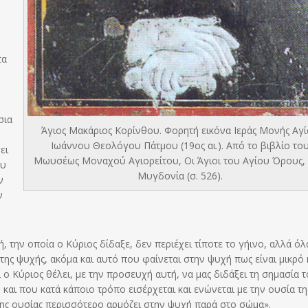
τα
σια
Άγιος Μακάριος Κορίνθου. Φορητή εικόνα Ιεράς Μονής Αγ
Ιωάννου Θεολόγου Πάτμου (19ος αι.). Από το βιβλίο το
ει
Μωυσέως Μοναχού Αγιορείτου, Οι Άγιοι του Αγίου Όρους, 
ου
Μυγδονία (σ. 526).
ν
ν
, την οποία ο Κύριος δίδαξε, δεν περιέχει τίποτε το γήινο, αλλά ό
της ψυχής, ακόμα και αυτό που φαίνεται στην ψυχή πως είναι μικρό 
 Κύριος θέλει, με την προσευχή αυτή, να μας διδάξει τη σημασία 
ι που κατά κάποιο τρόπο εισέρχεται και ενώνεται με την ουσία της.
 της ουσίας περισσότερο αρμόζει στην ψυχή παρά στο σώμα».