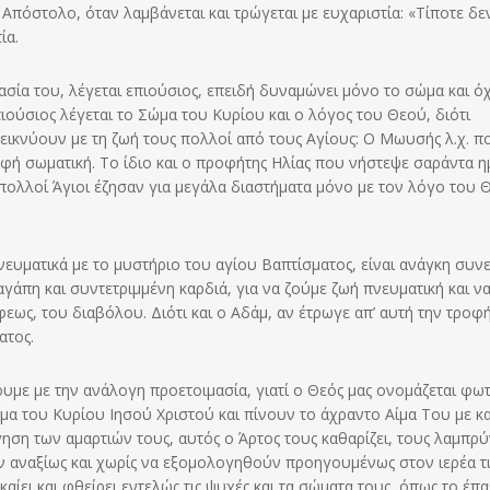
Απόστολο, όταν λαμβάνεται και τρώγεται με ευχαριστία: «Τίποτε δε
ία.
μασία του, λέγεται επιούσιος, επειδή δυναμώνει μόνο το σώμα και όχ
ιούσιος λέγεται το Σώμα του Κυρίου και ο λόγος του Θεού, διότι
εικνύουν με τη ζωή τους πολλοί από τους Αγίους: Ο Μωυσής λ.χ. π
οφή σωματική. Το ίδιο και ο προφήτης Ηλίας που νήστεψε σαράντα η
πολλοί Άγιοι έζησαν για μεγάλα διαστήματα μόνο με τον λόγο του 
νευματικά με το μυστήριο του αγίου Βαπτίσματος, είναι ανάγκη συν
άπη και συντετριμμένη καρδιά, για να ζούμε ζωή πνευματική και ν
ως, του διαβόλου. Διότι και ο Αδάμ, αν έτρωγε απ’ αυτή την τροφή
ατος.
υμε με την ανάλογη προετοιμασία, γιατί ο Θεός μας ονομάζεται φωτ
ώμα του Κυρίου Ιησού Χριστού και πίνουν το άχραντο Αίμα Του με κ
η των αμαρτιών τους, αυτός ο Άρτος τους καθαρίζει, τους λαμπρύν
ύν αναξίως και χωρίς να εξομολογηθούν προηγουμένως στον ιερέα τι
καίει και φθείρει εντελώς τις ψυχές και τα σώματα τους, όπως το έπ