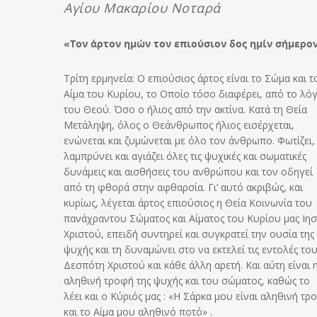
Αγίου Μακαρίου Νοταρά
«Τον άρτον ημών τον επιούσιον δος ημίν σήμερο
Τρίτη ερμηνεία: Ο επιούσιος άρτος είναι το Σώμα και τ
Αίμα του Κυρίου, το Οποίο τόσο διαφέρει, από το λό
του Θεού. Όσο ο ήλιος από την ακτίνα. Κατά τη Θεία
Μετάληψη, όλος ο Θεάνθρωπος ήλιος εισέρχεται,
ενώνεται και ζυμώνεται με όλο τον άνθρωπο. Φωτίζει,
λαμπρύνει και αγιάζει όλες τις ψυχικές και σωματικές
δυνάμεις και αισθήσεις του ανθρώπου και τον οδηγεί
από τη φθορά στην αφθαρσία. Γι’ αυτό ακριβώς, και
κυρίως, λέγεται άρτος επιούσιος η Θεία Κοινωνία του
πανάχραντου Σώματος και Αίματος του Κυρίου μας Ιη
Χριστού, επειδή συντηρεί και συγκρατεί την ουσία της
ψυχής και τη δυναμώνει στο να εκτελεί τις εντολές το
Δεσπότη Χριστού και κάθε άλλη αρετή. Και αύτη είναι 
αληθινή τροφή της ψυχής και του σώματος, καθώς το
λέει και ο Κύριός μας : «Η Σάρκα μου είναι αληθινή τρ
και το Αίμα μου αληθινό ποτό» .