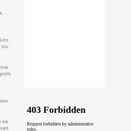
αι
διότι
ή του
είναι
τήρηση
υ
αστε
 και
τροφή