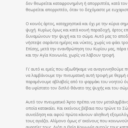
δεν θεωρείται καταφρονημένη ή απορριπτέα, κατά τον 
θεωρείται απορριπτέο, όταν το δεχόμαστε με ευχαριστ
Ο κοινός άρτος, καταχρηστικά και όχι με την κύρια ση
ψυχή. Κυρίως όμως και κατά κοινή παραδοχή, άρτος επ
δυναμώνουν την ψυχή και το σώμα. Αυτό μας το αποδ
νήστεψε σαράντα ημέρες και νύκτες, χωρίς να φάει τρ
Επίσης, μετά την ενανθρώπηση του Κυρίου μας, πάρα 
και την Αγία Κοινωνία, χωρίς να λάβουν τροφή.
Γι’ αυτό κι εμείς που αξιωθήκαμε να αναγεννηθούμε π
να λαμβάνουμε την πνευματική αυτή τροφή με θερμή αγ
παραμένουμε αβλαβείς από το φαρμάκι του νοητού όφε
θα υφίστατο τον διπλό θάνατο της ψυχής και του σώμ
Αυτό τον πνευματικό Άρτο πρέπει να τον μεταλαμβάνο
οποία κατακαίει. Και εκείνους βέβαια που τρώνε το Σ
συνείδηση και αφού πρώτα κάνουν αληθινή εξομολόγησ
τους αγιάζει. Αλίμονο όμως σ’ εκείνους που κοινωνο
αμαρτίες τους. Διότι η Θεία Κοινωνία αυτούς τους κατα