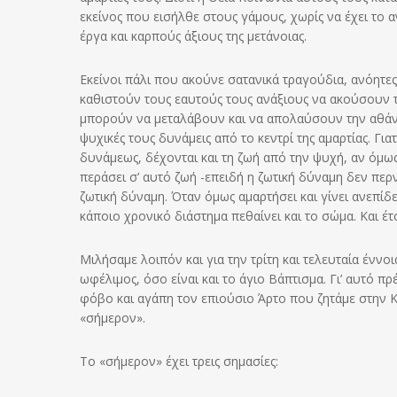
εκείνος που εισήλθε στους γάμους, χωρίς να έχει το
έργα και καρπούς άξιους της μετάνοιας.
Εκείνοι πάλι που ακούνε σατανικά τραγούδια, ανόητες
καθιστούν τους εαυτούς τους ανάξιους να ακούσουν τ
μπορούν να μεταλάβουν και να απολαύσουν την αθάνατ
ψυχικές τους δυνάμεις από το κεντρί της αμαρτίας. Γι
δυνάμεως, δέχονται και τη ζωή από την ψυχή, αν όμως
περάσει σ’ αυτό ζωή -επειδή η ζωτική δύναμη δεν περν
ζωτική δύναμη. Όταν όμως αμαρτήσει και γίνει ανεπίδ
κάποιο χρονικό διάστημα πεθαίνει και το σώμα. Και έ
Μιλήσαμε λοιπόν και για την τρίτη και τελευταία έννοι
ωφέλιμος, όσο είναι και το άγιο Βάπτισμα. Γι’ αυτό 
φόβο και αγάπη τον επιούσιο Άρτο που ζητάμε στην Κ
«σήμερον».
Το «σήμερον» έχει τρεις σημασίες: