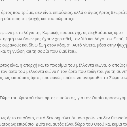
 άρτος που τρώμε, δεν είναι επιούσιος, αλλά ο άγιος Άρτος θεωρείτ
 τη σύσταση της ψυχής και του σώματος».
ύμφωνα με τα λόγια της Κυριακής προσευχής, ας δεχθούμε ως άρτο
υντηρητή των όσων μας έχουν χαρισθεί, τον Υιό και Λόγο του Θεού, 
υς ουρανούς και δίνω ζωή στον κόσμο”. Αυτό γίνεται μέσα στην ψυχ
και τη γνώση και τη σοφία που διαθέτει».
ρτος είναι η απαρχή και το προοίμιο του μέλλοντα αιώνα, ο οποίος 
 ή τον άρτο του μέλλοντα αιώνα ή τον άρτο που τρώγεται για τη συν
λλιώς, ως επιούσιος άρτος προφανώς πρέπει να ονομασθεί το Σώμα το
 Σώμα του Χριστού είναι άρτος επιούσιος, για τον Οποίο προσευχόμ
ως άρτο επιούσιο, αυτό δεν σημαίνει ότι αναιρούν και δεν θεωρούν
ατος ως επιούσιο. Διότι και αυτός είναι δώρο του Θεού και καμιά 