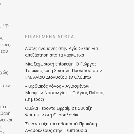
ν
ι την
ΕΠΙΛΕΓΜΈΝΑ ΆΡΘΡΑ
ου
μέρες.
Λίστες αναμονής στην Αγία Σκέπη για
Θεού
απεξάρτηση απο τα ναρκωτικά
Μια ξεχωριστή επίσκεψη: Ο Γιώργος
Τσιάκκας και η Χριστίνα Παυλίδου στην
εχώς
Ι.Μ. Αγίου Διονυσίου εν Ολύμπω
α
, δεν
«Καρδιακός Λόγος – Αγιασμένων
Μορφών Νοσταλγία» – Ο Άγιος Παΐσιος
(Β’ μέρος)
ιά η
Ομιλία Γέροντα Εφραίμ σε Σύναξη
αθαρή
Φοιτητών στη Θεσσαλονίκη
ει και
Συνέντευξη του ηθοποιού Προκόπη
ς
Αγαθοκλέους στην Πεμπτουσία
αθε