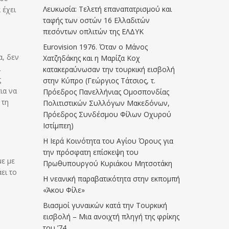
Λευκωσία: Τελετή επαναπατρισμού και
 έχει
ταφής των οστών 16 Ελλαδιτών
πεσόντων οπλιτών της ΕΛΔΥΚ
Eurovision 1976. Όταν ο Μάνος
α, δεν
Χατζηδάκης και η Μαρίζα Κοχ
ι
κατακεραύνωσαν την τουρκική εισβολή
ς
στην Κύπρο (Γεώργιος Τάτσιος, τ.
ια να
Πρόεδρος Πανελλήνιας Ομοσπονδίας
 τη
Πολιτιστικών Συλλόγων Μακεδόνων,
Πρόεδρος Συνδέσμου Φίλων Οχυρού
Ιστίμπεη)
Η Ιερά Κοινότητα του Αγίου Όρους για
την πρόσφατη επίσκεψη του
με με
Πρωθυπουργού Κυριάκου Μητσοτάκη
ει το
Η νεανική παραβατικότητα στην εκπομπή
«Άκου Φίλε»
Βιασμοί γυναικών κατά την Τουρκική
εισβολή – Μια ανοιχτή πληγή της φρίκης
του ’74