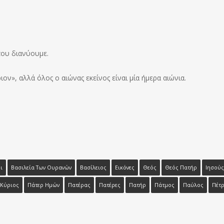
που διανύουμε.
ον», αλλά όλος ο αιώνας εκείνος είναι μία ήμερα αιώνια.
ι
Βασιλεία Των Ουρανών
Βασίλειος
Εικόνες
Θεός
Θεός Πατήρ
Ιησούς
Κύριος
Πάτερ Ημών
Πατέρας
Πατέρες
Πατήρ
Πάτμος
Παύλος
Πέτ