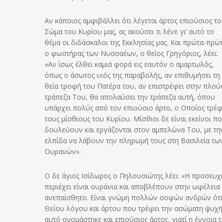
Αν κάποιος αμφιβάλλει ότι λέγεται άρτος επιούσιος το
Σώμα του Κυρίου μας, ας ακούσει τι λένε γι’ αυτό το
θέμα οι διδάσκαλοι της Εκκλησίας μας. Και πρώτα-πρώ
ο φωστήρας των Νυσσαέων, ο θείος Γρηγόριος, λέει:
«Αν ίσως έλθει καμιά φορά εις εαυτόν ο αμαρτωλός,
όπως ο άσωτος υιός της παραβολής, αν επιθυμήσει τη
θεία τροφή του Πατέρα του, αν επιστρέφει στην πλού
τράπεζα Του, θα απολαύσει την τράπεζα αυτή, όπου
υπάρχει πολύς από τον επιούσιο άρτο, ο Οποίος τρέφ
τους μίσθιους του Κυρίου. Μίσθιοι δε είναι εκείνοι π
δουλεύουν και εργάζονται στον αμπελώνα Του, με τη
ελπίδα να λάβουν την πληρωμή τους στη Βασιλεία τω
Ουρανών».
Ο δε άγιος Ισίδωρος ο Πηλουσιώτης λέει: «Η προσευχή
περιέχει είναι ουράνια και αποβλέπουν στην ωφέλεια 
ανεπαίσθητο. Είναι γνώμη πολλών σοφών ανδρών ότι ο
Θείου λόγου και άρτου που τρέφει την ασώματη ψυχή κα
αυτό ονομάστηκε και επιούσιος άρτος, γιατί η έννοια