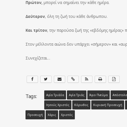
Πρώτον,
μπορεί να σημαίνει την κάθε ημέρα.
Δεύτερον
, όλη τη ζωή του κάθε άνθρωπου.
Και τρίτον
, την παρούσα ζωή της «εβδόμης ημέρας» 
Στον μέλλοντα αιώνα δεν υπάρχει «σήμερον» και «αυρι
Συνεχίζεται…
Αγία Τριάδα
Αγία Τριάς
Άγιο Πνεύμα
Απόστολο
Tags:
Ιησούς Χριστός
Κόρινθος
Κυριακή Προσευχή
Προσευχή
Χάρις
Χριστός