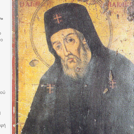
ν»
ο
γο
σού
υ
η
οφή