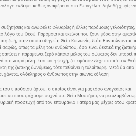
 ανάλογο ένδυμα, καθώς αναφέρεται στο Ευαγγέλιο. Δηλαδή χωρίς να
 συζητήσεις και ανώφελες φλυαρίες ή άλλες παρόμοιες γελοιότητες,
ο λόγο του Θεού. Παρόμοια και εκείνοι που ζουν μέσα στην αμαρτί
η ζωή, στην οποία οδηγεί η Θεία Κοινωνία, διότι θανατώνονται ο
ατί σαφώς, όπως τα μέλη του ανθρώπου, όσο είναι δεκτικά της ζωτική
 σαπίσει η παραμείνει ξερό κάποιο μέλος του σώματος δεν μπορεί π
ά στα νεκρά μέλη- έτσι και η ψυχή, ζει εφόσον δέχεται από τον Θεό
εκτη της ζωτικής δυνάμεως, τότε πεθαίνει η ταλαίπωρη. Μετά δα από
τσι χάνεται ολόκληρος ο άνθρωπος στην αιώνια κόλαση.
α του επιούσιου άρτου, ο οποίος είναι για μας τόσο αναγκαίος και
πρέπει να προστρέχουμε συχνά στα Θεία Μυστήρια, να μεταλαμβάνου
υριακή προσευχή από τον επουράνιο Πατέρα μας. μέχρις ότου κρατά