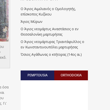
Ο Άγιος Αιμιλιανός ο Ομολογητής,
επίσκοπος Κυζίκου
Άγιος Μύρων
Ο Άγιος νεομάρτυς Αναστάσιος ο εν
Θεσσαλονίκη μαρτυρήσας
Ο Άγιος νεομάρτυρας Τριαντάφυλλος ο
ίου
εν Κωνσταντινουπόλει μαρτυρήσας
υ
Όσιος Αγάθωνας ο κτήτορας (14ος αι.)
εκδ.
PEMPTOUSIA
ORTHODOXIA
λα όσα
και
του
 Γι’