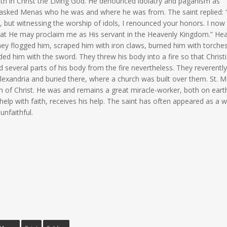
th in Christ the Living God. He denounced idolatry and paganism as
, asked Menas who he was and where he was from. The saint replied:
r, but witnessing the worship of idols, I renounced your honors. I no
that He may proclaim me as His servant in the Heavenly Kingdom.” Hea
They flogged him, scraped him with iron claws, burned him with torche
ed him with the sword. They threw his body into a fire so that Christ
ed several parts of his body from the fire nevertheless. They reverently
Alexandria and buried there, where a church was built over them. St. 
m of Christ. He was and remains a great miracle-worker, both on eart
elp with faith, receives his help. The saint has often appeared as a w
unfaithful.