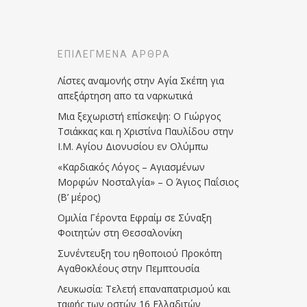
ΕΠΙΛΕΓΜΈΝΑ ΆΡΘΡΑ
Λίστες αναμονής στην Αγία Σκέπη για
απεξάρτηση απο τα ναρκωτικά
Μια ξεχωριστή επίσκεψη: Ο Γιώργος
Τσιάκκας και η Χριστίνα Παυλίδου στην
Ι.Μ. Αγίου Διονυσίου εν Ολύμπω
«Καρδιακός Λόγος – Αγιασμένων
Μορφών Νοσταλγία» – Ο Άγιος Παΐσιος
(Β’ μέρος)
Ομιλία Γέροντα Εφραίμ σε Σύναξη
Φοιτητών στη Θεσσαλονίκη
Συνέντευξη του ηθοποιού Προκόπη
Αγαθοκλέους στην Πεμπτουσία
Λευκωσία: Τελετή επαναπατρισμού και
ταφής των οστών 16 Ελλαδιτών