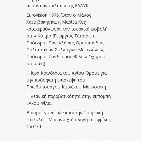
πεσόντων οπλιτών της ΕΛΔΥΚ
Eurovision 1976. Όταν ο Μάνος
Χατζηδάκης και η Μαρίζα Κοχ
κατακεραύνωσαν την τουρκική εισβολή
στην Κύπρο (Γεώργιος Τάτσιος, τ.
Πρόεδρος Πανελλήνιας Ομοσπονδίας
Πολιτιστικών Συλλόγων Μακεδόνων,
Πρόεδρος Συνδέσμου Φίλων Οχυρού
Ιστίμπεη)
Η Ιερά Κοινότητα του Αγίου Όρους για
την πρόσφατη επίσκεψη του
Πρωθυπουργού Κυριάκου Μητσοτάκη
Η νεανική παραβατικότητα στην εκπομπή
«Άκου Φίλε»
Βιασμοί γυναικών κατά την Τουρκική
εισβολή – Μια ανοιχτή πληγή της φρίκης
του ’74