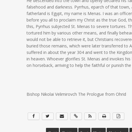
He descended into the town and openly declared his fai
falsehood and darkness. Pyrrhus, eparch of that town
fatherland is Egypt, my name is Menas. I was an office
before you all to proclaim my Christ as the true God, 
this, Pyrrhus subjected St. Menas to severe tortures. 
tortured him by various other means, and finally behead
would not be able to retrieve it, but Christians recover
buried those remains, which were later transferred to 
suffered in about the year 304 and went to the Kingdo
in heaven. Whoever glorifies St. Menas and invokes his h
on horseback, arriving to help the faithful or punish the 
Bishop Nikolai Velimirovch The Prologue from Ohrid