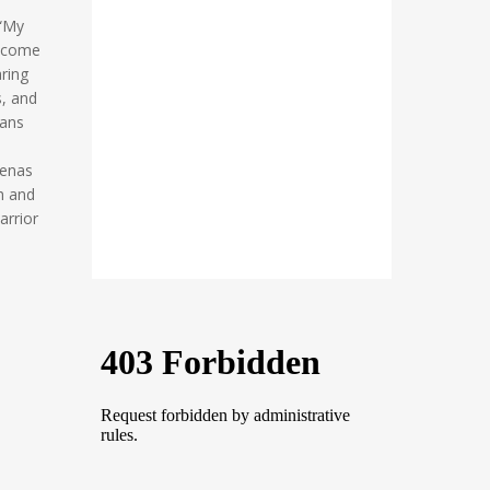
 “My
w come
ring
s, and
ians
Menas
h and
arrior