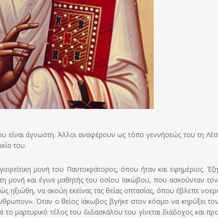
του είναι άγνωστη. Άλλοι αναφέρουν ως τόπο γεννήσεώς του τη Λέσ
ικία του.
ιορείτικη μονή του Παντοκράτορος, όπου ήταν και εφημέριος. Έζη
η μονή και έγινε μαθητής του οσίου Ιακώβου, που ασκούνταν τον
, πώς ηξιώθη, να ακούη εκείνας τας θείας οπτασίας, όπου έβλεπε νοερ
νθρωπον». Όταν ο θείος Ιάκωβος βγήκε στον κόσμο να κηρύξει το
ά το μαρτυρικό τέλος του διδασκάλου του γίνεται διάδοχος και πρ