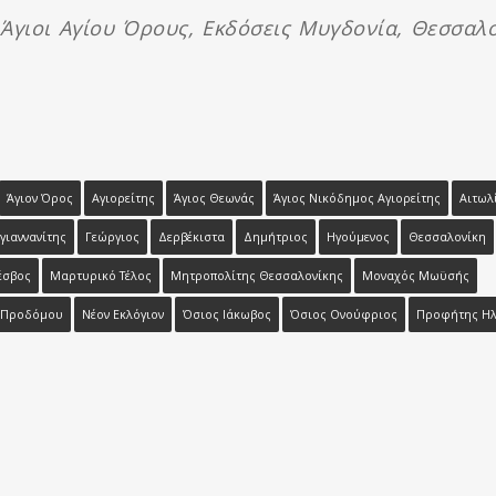
γιοι Αγίου Όρους, Εκδόσεις Μυγδονία, Θεσσαλο
Άγιον Όρος
Αγιορείτης
Άγιος Θεωνάς
Άγιος Νικόδημος Αγιορείτης
Αιτωλ
γιαννανίτης
Γεώργιος
Δερβέκιστα
Δημήτριος
Ηγούμενος
Θεσσαλονίκη
έσβος
Μαρτυρικό Τέλος
Μητροπολίτης Θεσσαλονίκης
Μοναχός Μωϋσής
υ Προδόμου
Νέον Εκλόγιον
Όσιος Ιάκωβος
Όσιος Ονούφριος
Προφήτης Ηλ