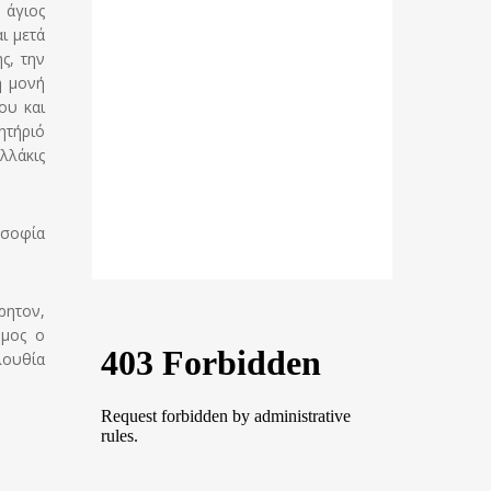
 άγιος
ι μετά
ς, την
η μονή
ου και
ητήριό
λλάκις
 σοφία
ρητον,
ημος ο
λουθία