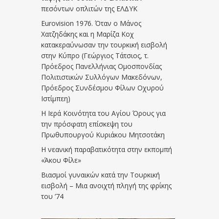
πεσόντων οπλιτών της ΕΛΔΥΚ
Eurovision 1976. Όταν ο Μάνος
Χατζηδάκης και η Μαρίζα Κοχ
κατακεραύνωσαν την τουρκική εισβολή
στην Κύπρο (Γεώργιος Τάτσιος, τ.
Πρόεδρος Πανελλήνιας Ομοσπονδίας
Πολιτιστικών Συλλόγων Μακεδόνων,
Πρόεδρος Συνδέσμου Φίλων Οχυρού
Ιστίμπεη)
Η Ιερά Κοινότητα του Αγίου Όρους για
την πρόσφατη επίσκεψη του
Πρωθυπουργού Κυριάκου Μητσοτάκη
Η νεανική παραβατικότητα στην εκπομπή
«Άκου Φίλε»
Βιασμοί γυναικών κατά την Τουρκική
εισβολή – Μια ανοιχτή πληγή της φρίκης
του ’74