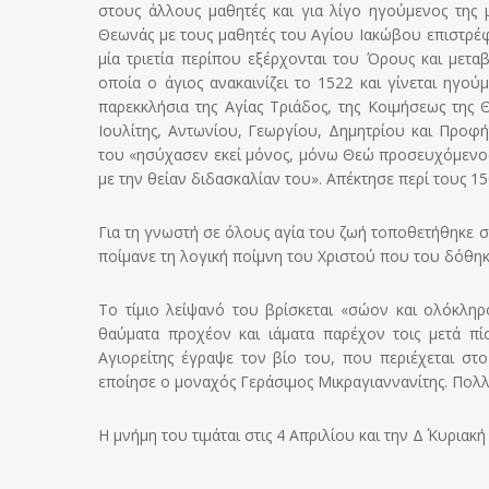
στους άλλους μαθητές και για λίγο ηγούμενος της 
Θεωνάς με τους μαθητές του Αγίου Ιακώβου επιστρέφ
μία τριετία περίπου εξέρχονται του Όρους και μετα
οποία ο άγιος ανακαινίζει το 1522 και γίνεται ηγο
παρεκκλήσια της Αγίας Τριάδος, της Κοιμήσεως τη
Ιουλίτης, Αντωνίου, Γεωργίου, Δημητρίου και Προφή
του «ησύχασεν εκεί μόνος, μόνω Θεώ προσευχόμενος·
με την θείαν διδασκαλίαν του». Απέκτησε περί τους 15
Για τη γνωστή σε όλους αγία του ζωή τοποθετήθηκε σ
ποίμανε τη λογική ποίμνη του Χριστού που του δόθηκ
Το τίμιο λείψανό του βρίσκεται «σώον και ολόκληρ
θαύματα προχέον και ιάματα παρέχον τοις μετά π
Αγιορείτης έγραψε τον βίο του, που περιέχεται σ
εποίησε ο μοναχός Γεράσιμος Μικραγιαννανίτης. Πολλ
Η μνήμη του τιμάται στις 4 Απριλίου και την Δ΄ Κυριακ