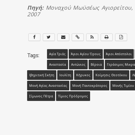
Πηγή:
Μοναχού Μωϋσέως Αγιορείτου, Ά
2007
Αγία Τριάς
Άγιοι Αγίου Όρους
Άγιοι Απόστολοι
Tags:
Αναστασία
Αντώνιος
Βέροια
Γεράσιμος Μικρα
Ιβηριτική Σκήτη
Ιουλίτη
Κήρυκος
Κοίμησις Θεοτόκου
Λ
Μονή Αγίας Αναστασίας
Μονή Παντοκράτορος
Μονής Τιμίο
Σίμωνος Πέτρα
Τίμιος Πρόδρομος