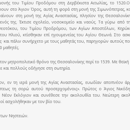
μονής του Τιμίου Προδόμου στη Δερβέκιστα Αιτωλίας, το 1520.
Ο
ουν στο Άγιον Όρος, αυτή τη φορά στη μονή της Σιμωνόπετρας, κα
βαίνουν στη μονή της Αγίας Αναστασίας, πλησίον της Θεσσαλονίκη
ύμενός της. Έκτισε σχολείο, νοσοκομείο και ναούς. Τα γύρω από τ
ς Θεοτόκου, του Τιμίου Προδρόμου, των Αγίων Αποστόλων, Κηρύκ
του Ηλιού, κτίσθηκαν επί ηγουμενείας του Αγίου Θεωνά. Στο ασκ
 και πάλιν συνήρχετο με τους μαθητάς του, παρηγορών αυτούς πο
0 μαθητές.
τον μητροπολιτικό θρόνο της Θεσσαλονίκης περί το 1539. Με θεϊκή
ε και πολλούς οδήγησε στη σωτηρία.
ον, εν τη ιερά μονή της Αγίας Αναστασίας, ευωδίαν αποπνέον άρ
ίστεως τη σορώ αυτού προσερχομένοις». Πρώτος ο Άγιος Νικόδ
το Νέον Εκλόγιον και συνέθεσε την ακολουθία του. Νεώτερη ακο
οί ασχολήθηκαν με τον βίο του.
ή των Νηστειών.