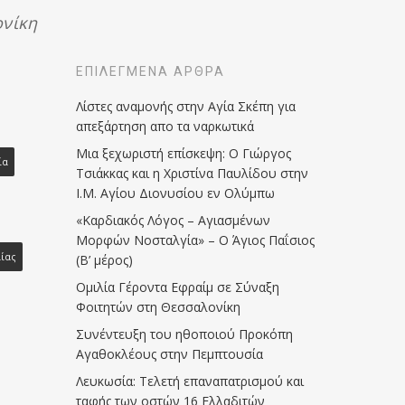
νίκη
ΕΠΙΛΕΓΜΈΝΑ ΆΡΘΡΑ
Λίστες αναμονής στην Αγία Σκέπη για
απεξάρτηση απο τα ναρκωτικά
Μια ξεχωριστή επίσκεψη: Ο Γιώργος
ία
Τσιάκκας και η Χριστίνα Παυλίδου στην
Ι.Μ. Αγίου Διονυσίου εν Ολύμπω
«Καρδιακός Λόγος – Αγιασμένων
Μορφών Νοσταλγία» – Ο Άγιος Παΐσιος
ίας
(Β’ μέρος)
Ομιλία Γέροντα Εφραίμ σε Σύναξη
Φοιτητών στη Θεσσαλονίκη
Συνέντευξη του ηθοποιού Προκόπη
Αγαθοκλέους στην Πεμπτουσία
Λευκωσία: Τελετή επαναπατρισμού και
ταφής των οστών 16 Ελλαδιτών