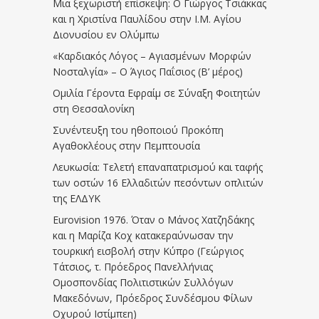
Μια ξεχωριστή επίσκεψη: Ο Γιώργος Τσιάκκας
και η Χριστίνα Παυλίδου στην Ι.Μ. Αγίου
Διονυσίου εν Ολύμπω
«Καρδιακός Λόγος – Αγιασμένων Μορφών
Νοσταλγία» – Ο Άγιος Παΐσιος (Β’ μέρος)
Ομιλία Γέροντα Εφραίμ σε Σύναξη Φοιτητών
στη Θεσσαλονίκη
Συνέντευξη του ηθοποιού Προκόπη
Αγαθοκλέους στην Πεμπτουσία
Λευκωσία: Τελετή επαναπατρισμού και ταφής
των οστών 16 Ελλαδιτών πεσόντων οπλιτών
της ΕΛΔΥΚ
Eurovision 1976. Όταν ο Μάνος Χατζηδάκης
και η Μαρίζα Κοχ κατακεραύνωσαν την
τουρκική εισβολή στην Κύπρο (Γεώργιος
Τάτσιος, τ. Πρόεδρος Πανελλήνιας
Ομοσπονδίας Πολιτιστικών Συλλόγων
Μακεδόνων, Πρόεδρος Συνδέσμου Φίλων
Οχυρού Ιστίμπεη)