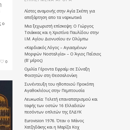
η
ε
Λίστες αναμονής στην Αγία Σκέπη για
απεξάρτηση απο τα ναρκωτικά
ς ο
Μια ξεχωριστή επίσκεψη: Ο Γιώργος
Τσιάκκας και η Χριστίνα Παυλίδου στην
Ι.Μ. Αγίου Διονυσίου εν Ολύμπω
«Καρδιακός Λόγος – Αγιασμένων
Μορφών Νοσταλγία» – Ο Άγιος Παΐσιος
(Β’ μέρος)
0
Ομιλία Γέροντα Εφραίμ σε Σύναξη
Φοιτητών στη Θεσσαλονίκη
Συνέντευξη του ηθοποιού Προκόπη
Αγαθοκλέους στην Πεμπτουσία
Λευκωσία: Τελετή επαναπατρισμού και
ταφής των οστών 16 Ελλαδιτών
πεσόντων οπλιτών της ΕΛΔΥΚ
Eurovision 1976. Όταν ο Μάνος
Χατζηδάκης και η Μαρίζα Κοχ