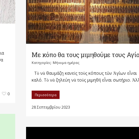
ια
Με κόπο θα τους μιμηθούμε τους Αγί
θα
Κατηγορίες:
Μήνυμα ημέρας
Τὸ νὰ θαυμάζη κανεὶς τοὺς κόπους τῶν Ἁγίων εἶναι
καλό. Τὸ νὰ ζηλεύη νὰ τοὺς μιμηθῆ εἶναι σωτήριο. Ἀλλ
0
Περισσότερα
28 Σεπτεμβρίου 2023