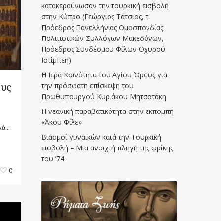
κατακεραύνωσαν την τουρκική εισβολή
στην Κύπρο (Γεώργιος Τάτσιος, τ.
Πρόεδρος Πανελλήνιας Ομοσπονδίας
Πολιτιστικών Συλλόγων Μακεδόνων,
Πρόεδρος Συνδέσμου Φίλων Οχυρού
Ιστίμπεη)
Η Ιερά Κοινότητα του Αγίου Όρους για
ους
την πρόσφατη επίσκεψη του
Πρωθυπουργού Κυριάκου Μητσοτάκη
Η νεανική παραβατικότητα στην εκπομπή
«Άκου Φίλε»
ὰ...
Βιασμοί γυναικών κατά την Τουρκική
εισβολή – Μια ανοιχτή πληγή της φρίκης
του ’74
0