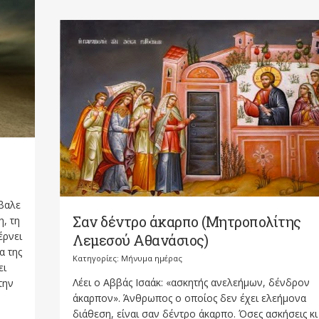
έβαλε
Σαν δέντρο άκαρπο (Μητροπολίτης
η, τη
έρνει
Λεμεσού Αθανάσιος)
α της
Κατηγορίες:
Μήνυμα ημέρας
ει
Λέει ο Αββάς Ισαάκ: «ασκητής ανελεήμων, δένδρον
την
άκαρπον». Άνθρωπος ο οποίος δεν έχει ελεήμονα
διάθεση, είναι σαν δέντρο άκαρπο. Όσες ασκήσεις κι