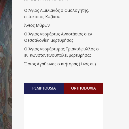
Ο Άγιος Αιμιλιανός ο Ομολογητής,
επίσκοπος Κυζίκου
Άγιος Μύρων
Ο Άγιος νεομάρτυς Αναστάσιος ο εν
Θεσσαλονίκη μαρτυρήσας
Ο Άγιος νεομάρτυρας Τριαντάφυλλος ο
εν Κωνσταντινουπόλει μαρτυρήσας
Όσιος Αγάθωνας ο κτήτορας (14ος αι.)
PEMPTOUSIA
ORTHODOXIA