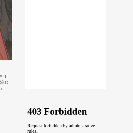
ύση
 όλες
τη