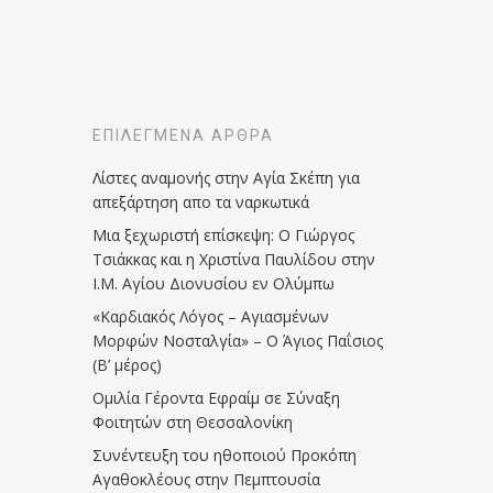
ΕΠΙΛΕΓΜΈΝΑ ΆΡΘΡΑ
Λίστες αναμονής στην Αγία Σκέπη για
απεξάρτηση απο τα ναρκωτικά
Μια ξεχωριστή επίσκεψη: Ο Γιώργος
Τσιάκκας και η Χριστίνα Παυλίδου στην
Ι.Μ. Αγίου Διονυσίου εν Ολύμπω
«Καρδιακός Λόγος – Αγιασμένων
Μορφών Νοσταλγία» – Ο Άγιος Παΐσιος
(Β’ μέρος)
Ομιλία Γέροντα Εφραίμ σε Σύναξη
Φοιτητών στη Θεσσαλονίκη
Συνέντευξη του ηθοποιού Προκόπη
Αγαθοκλέους στην Πεμπτουσία