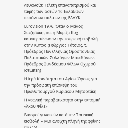
Λευκωσία: Τελετή επαναπατρισμού και
ταφής των οστών 16 Ελλαδιτών
πεσόντων οπλιτών της ΕΛΔΥΚ
Eurovision 1976. Όταν ο Μάνος
Χατζηδάκης και η Μαρίζα Κοχ
κατακεραύνωσαν την τουρκική εισβολή
στην Κύπρο (Γεώργιος Τάτσιος, τ.
Πρόεδρος Πανελλήνιας Ομοσπονδίας
Πολιτιστικών Συλλόγων Μακεδόνων,
Πρόεδρος Συνδέσμου Φίλων Οχυρού
Ιστίμπεη)
Η Ιερά Κοινότητα του Αγίου Όρους για
την πρόσφατη επίσκεψη του
Πρωθυπουργού Κυριάκου Μητσοτάκη
Η νεανική παραβατικότητα στην εκπομπή
«Άκου Φίλε»
Βιασμοί γυναικών κατά την Τουρκική
εισβολή – Μια ανοιχτή πληγή της φρίκης
του ’74