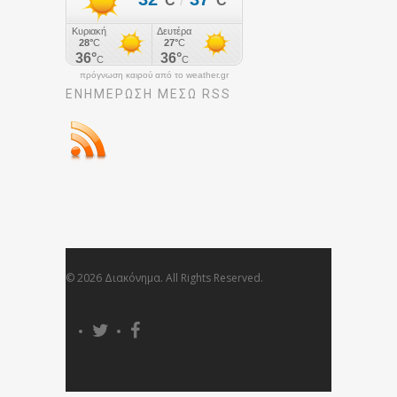
πρόγνωση καιρού από το weather.gr
ΕΝΗΜΈΡΩΣΉ ΜΕΣΩ RSS
© 2026 Διακόνημα. All Rights Reserved.