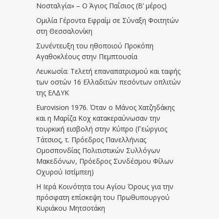
Νοσταλγία» – Ο Άγιος Παΐσιος (Β’ μέρος)
Ομιλία Γέροντα Εφραίμ σε Σύναξη Φοιτητών
στη Θεσσαλονίκη
Συνέντευξη του ηθοποιού Προκόπη
Αγαθοκλέους στην Πεμπτουσία
Λευκωσία: Τελετή επαναπατρισμού και ταφής
των οστών 16 Ελλαδιτών πεσόντων οπλιτών
της ΕΛΔΥΚ
Eurovision 1976. Όταν ο Μάνος Χατζηδάκης
και η Μαρίζα Κοχ κατακεραύνωσαν την
τουρκική εισβολή στην Κύπρο (Γεώργιος
Τάτσιος, τ. Πρόεδρος Πανελλήνιας
Ομοσπονδίας Πολιτιστικών Συλλόγων
Μακεδόνων, Πρόεδρος Συνδέσμου Φίλων
Οχυρού Ιστίμπεη)
Η Ιερά Κοινότητα του Αγίου Όρους για την
πρόσφατη επίσκεψη του Πρωθυπουργού
Κυριάκου Μητσοτάκη