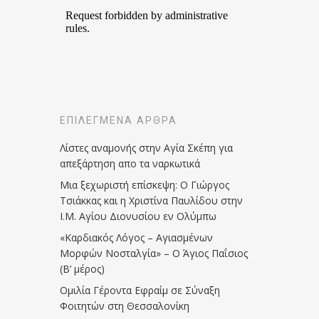
ΕΠΙΛΕΓΜΈΝΑ ΆΡΘΡΑ
Λίστες αναμονής στην Αγία Σκέπη για
απεξάρτηση απο τα ναρκωτικά
Μια ξεχωριστή επίσκεψη: Ο Γιώργος
Τσιάκκας και η Χριστίνα Παυλίδου στην
Ι.Μ. Αγίου Διονυσίου εν Ολύμπω
«Καρδιακός Λόγος – Αγιασμένων
Μορφών Νοσταλγία» – Ο Άγιος Παΐσιος
(Β’ μέρος)
Ομιλία Γέροντα Εφραίμ σε Σύναξη
Φοιτητών στη Θεσσαλονίκη