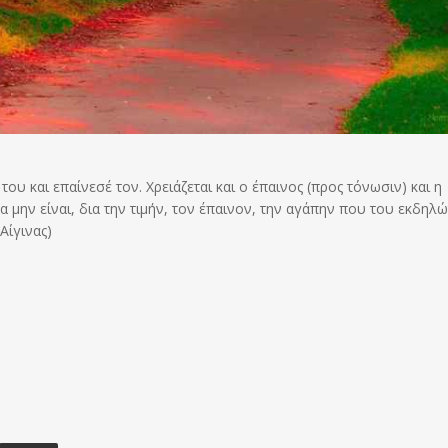
του και επαίνεσέ τον. Χρειάζεται και ο έπαινος (προς τόνωσιν) και η
α μην είναι, δια την τιμήν, τον έπαινον, την αγάπην που του εκδηλ
Αίγινας)