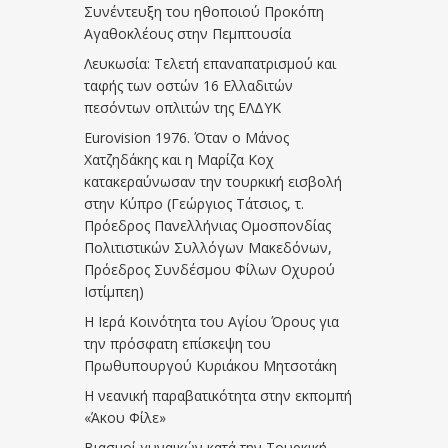
Συνέντευξη του ηθοποιού Προκόπη
Αγαθοκλέους στην Πεμπτουσία
Λευκωσία: Τελετή επαναπατρισμού και
ταφής των οστών 16 Ελλαδιτών
πεσόντων οπλιτών της ΕΛΔΥΚ
Eurovision 1976. Όταν ο Μάνος
Χατζηδάκης και η Μαρίζα Κοχ
κατακεραύνωσαν την τουρκική εισβολή
στην Κύπρο (Γεώργιος Τάτσιος, τ.
Πρόεδρος Πανελλήνιας Ομοσπονδίας
Πολιτιστικών Συλλόγων Μακεδόνων,
Πρόεδρος Συνδέσμου Φίλων Οχυρού
Ιστίμπεη)
Η Ιερά Κοινότητα του Αγίου Όρους για
την πρόσφατη επίσκεψη του
Πρωθυπουργού Κυριάκου Μητσοτάκη
Η νεανική παραβατικότητα στην εκπομπή
«Άκου Φίλε»
Βιασμοί γυναικών κατά την Τουρκική