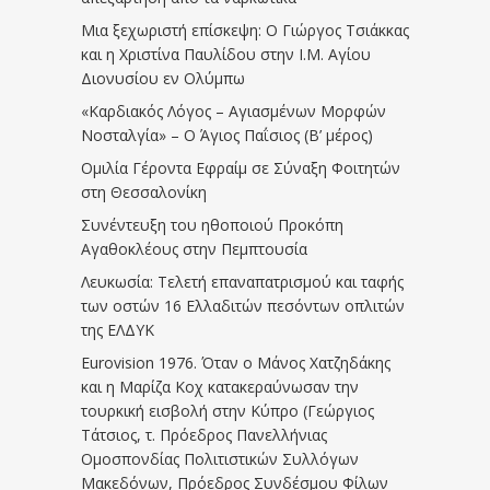
Μια ξεχωριστή επίσκεψη: Ο Γιώργος Τσιάκκας
και η Χριστίνα Παυλίδου στην Ι.Μ. Αγίου
Διονυσίου εν Ολύμπω
«Καρδιακός Λόγος – Αγιασμένων Μορφών
Νοσταλγία» – Ο Άγιος Παΐσιος (Β’ μέρος)
Ομιλία Γέροντα Εφραίμ σε Σύναξη Φοιτητών
στη Θεσσαλονίκη
Συνέντευξη του ηθοποιού Προκόπη
Αγαθοκλέους στην Πεμπτουσία
Λευκωσία: Τελετή επαναπατρισμού και ταφής
των οστών 16 Ελλαδιτών πεσόντων οπλιτών
της ΕΛΔΥΚ
Eurovision 1976. Όταν ο Μάνος Χατζηδάκης
και η Μαρίζα Κοχ κατακεραύνωσαν την
τουρκική εισβολή στην Κύπρο (Γεώργιος
Τάτσιος, τ. Πρόεδρος Πανελλήνιας
Ομοσπονδίας Πολιτιστικών Συλλόγων
Μακεδόνων, Πρόεδρος Συνδέσμου Φίλων