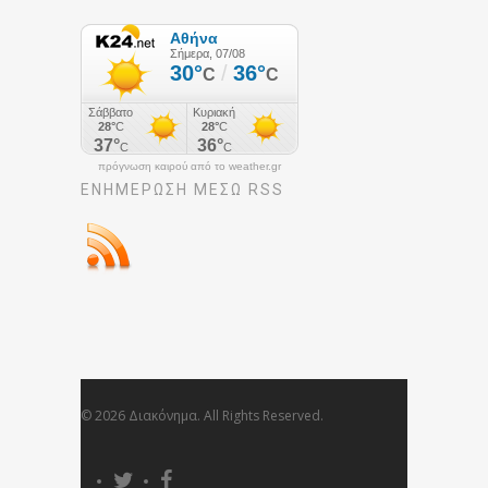
πρόγνωση καιρού από το weather.gr
ΕΝΗΜΈΡΩΣΉ ΜΕΣΩ RSS
© 2026 Διακόνημα. All Rights Reserved.