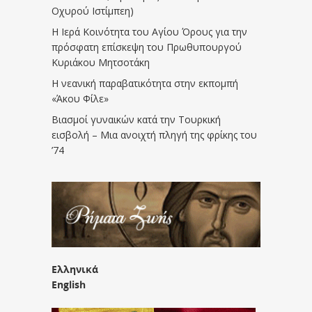
Οχυρού Ιστίμπεη)
Η Ιερά Κοινότητα του Αγίου Όρους για την
πρόσφατη επίσκεψη του Πρωθυπουργού
Κυριάκου Μητσοτάκη
Η νεανική παραβατικότητα στην εκπομπή
«Άκου Φίλε»
Βιασμοί γυναικών κατά την Τουρκική
εισβολή – Μια ανοιχτή πληγή της φρίκης του
’74
Ελληνικά
English