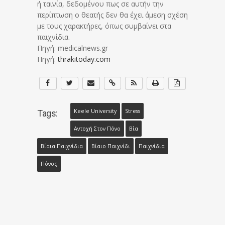
ή ταινία, δεδομένου πως σε αυτήν την
περίπτωση ο θεατής δεν θα έχει άμεση σχέση
με τους χαρακτήρες, όπως συμβαίνει στα
παιχνίδια.
Πηγή: medicalnews.gr
Πηγή:
thrakitoday.com
Keele University
Stress
Tags:
Αντοχή Στον Πόνο
Βία
Βίαια Παιχνίδια
Βίαιο Παιχνίδι
Παιχνίδια
Πόνος