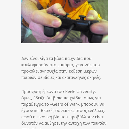
Δεν είναι λίγα τα βίαια παιχνίδια που
κυκλοφορούν στο εμπόριο, γεγονός που
προκαλεί ανησυχία στην έκθεση μικρών
παιδιών σε βίαιες και ακατάλληλες σκηνές.
Πρόσφατη έρευνα του Keele University,
όμως, έδειξε ότι βίαια παιχνίδια, όπως για
παράδειγμα το «Gears of War», μπορούν να
έχουν και θετικές συνέπειες στους ενήλικες,
αφού η εικονική βία που προβάλλουν είναι
δυνατόν να αυξήσει την αντοχή των παικτών