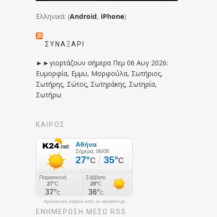
Ελληνικά: (
Android
,
iPhone
)
ΣΥΝΑΞΆΡΙ
►►γιορτάζουν σήμερα Πεμ 06 Αυγ 2026:
Ευμορφία, Εμμυ, Μορφούλα, Σωτήριος,
Σωτήρης, Σώτος, Σωτηράκης, Σωτηρία,
Σωτήρω
ΚΑΙΡΟΣ
πρόγνωση καιρού από το weather.gr
ΕΝΗΜΈΡΩΣΉ ΜΕΣΩ RSS