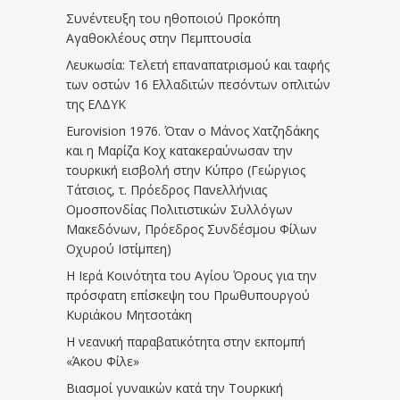
Συνέντευξη του ηθοποιού Προκόπη
Αγαθοκλέους στην Πεμπτουσία
Λευκωσία: Τελετή επαναπατρισμού και ταφής
των οστών 16 Ελλαδιτών πεσόντων οπλιτών
της ΕΛΔΥΚ
Eurovision 1976. Όταν ο Μάνος Χατζηδάκης
και η Μαρίζα Κοχ κατακεραύνωσαν την
τουρκική εισβολή στην Κύπρο (Γεώργιος
Τάτσιος, τ. Πρόεδρος Πανελλήνιας
Ομοσπονδίας Πολιτιστικών Συλλόγων
Μακεδόνων, Πρόεδρος Συνδέσμου Φίλων
Οχυρού Ιστίμπεη)
Η Ιερά Κοινότητα του Αγίου Όρους για την
πρόσφατη επίσκεψη του Πρωθυπουργού
Κυριάκου Μητσοτάκη
Η νεανική παραβατικότητα στην εκπομπή
«Άκου Φίλε»
Βιασμοί γυναικών κατά την Τουρκική