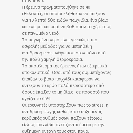
στον πόνο.
Η έρευνα πραγματοποιήθηκε σε 40
εθελοντές, οι οποίοι κλήθηκαν να παίξουν
για 10 λεπτά δύο ειδών παιχνίδια, ένα βίαιο
και ένα μη, και μετά να βυθίσουν το χέρι τους
σε παγωμένο νερό.
Το παγωμένο νερό είναι γενικώς η πιο
ασφαλής μέθοδος για να μετρηθεί η
αντίδραση ενός ανθρώπου στον πόνο από
την πολύ χαμηλή θερμοκρασία.
Το αποτέλεσμα της έρευνας ήταν εξαιρετικά
αποκαλυπτικό. Όσοι από τους συμμετέχοντες
έπαιξαν το βίαιο παιχνίδι κατάφεραν να
αντέξουν το κρύο πολύ περισσότερο από
όσους έπαιξαν το μη βίαιο, σε ποσοστό που
αγγίζει το 65%.
Οι ερευνητές υποστηρίζουν πως το stress, η
αντίδραση φυγής καθώς και ο αυξημένος
καρδιακός ρυθμός όσων παίζουν τέτοιου
είδους παιχνίδια σχετίζονται άμεσα με την
αυξημένη αντοχή τους στον πόνο.