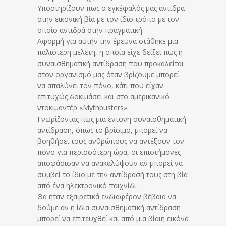
Υποστηρίζουν πως ο εγκέφαλός μας αντιδρά
στην εικονική βία με τον ίδιο τρόπο με τον
οποίο αντιδρά στην πραγματική.
Αφορμή για αυτήν την έρευνα στάθηκε μια
παλιότερη μελέτη, η οποία είχε δείξει πως η
συναισθηματική αντίδραση που προκαλείται
στον οργανισμό μας όταν βρίζουμε μπορεί
να απαλύνει τον πόνο, κάτι που είχαν
επιτυχώς δοκιμάσει και στο αμερικανικό
ντοκιμαντέρ «Mythbusters».
Γνωρίζοντας πως μια έντονη συναισθηματική
αντίδραση, όπως το βρίσιμο, μπορεί να
βοηθήσει τους ανθρώπους να αντέξουν τον
πόνο για περισσότερη ώρα, οι επιστήμονες
αποφάσισαν να ανακαλύψουν αν μπορεί να
συμβεί το ίδιο με την αντίδρασή τους στη βία
από ένα ηλεκτρονικό παιχνίδι.
Θα ήταν εξαιρετικά ενδιαφέρον βέβαια να
δούμε αν η ίδια συναισθηματική αντίδραση
μπορεί να επιτευχθεί και από μια βίαιη εικόνα