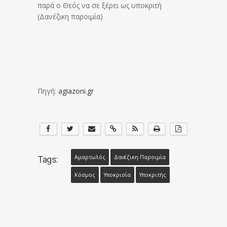
παρά ο
Θεός να σε ξέρει ως υποκριτή
(Δανέζικη παροιμία)
Πηγή:
agiazoni.gr
Αμαρτωλός
Δανέζικη Παροιμία
Tags:
Κόσμος
Υποκρισία
Υποκριτής