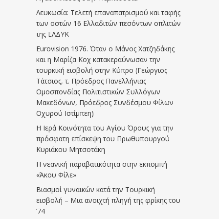
Λευκωσία: Τελετή επαναπατρισμού και ταφής
των οστών 16 Ελλαδιτών πεσόντων οπλιτών
της ΕΛΔΥΚ
Eurovision 1976. Όταν ο Μάνος Χατζηδάκης
και η Μαρίζα Κοχ κατακεραύνωσαν την
τουρκική εισβολή στην Κύπρο (Γεώργιος
Τάτσιος, τ. Πρόεδρος Πανελλήνιας
Ομοσπονδίας Πολιτιστικών Συλλόγων
Μακεδόνων, Πρόεδρος Συνδέσμου Φίλων
Οχυρού Ιστίμπεη)
Η Ιερά Κοινότητα του Αγίου Όρους για την
πρόσφατη επίσκεψη του Πρωθυπουργού
Κυριάκου Μητσοτάκη
Η νεανική παραβατικότητα στην εκπομπή
«Άκου Φίλε»
Βιασμοί γυναικών κατά την Τουρκική
εισβολή – Μια ανοιχτή πληγή της φρίκης του
’74