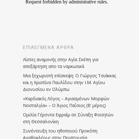
ΕΠΙΛΕΓΜΈΝΑ ΆΡΘΡΑ
Λίστες αναμονής στην Αγία Σκέπη για
απεξάρτηση απο τα ναρκωτικά
Μια ξεχωριστή επίσκεψη: Ο Γιώργος Τσιάκκας
και η Χριστίνα Παυλίδου στην Ι.Μ. Αγίου
Διονυσίου εν Ολύμπω
«Καρδιακός Λόγος – Αγιασμένων Μορφών
Νοσταλγία» – Ο Άγιος Παΐσιος (Β’ μέρος)
Ομιλία Γέροντα Εφραίμ σε Σύναξη Φοιτητών
στη Θεσσαλονίκη
Συνέντευξη του ηθοποιού Προκόπη
Αγαθοκλέους στην Πεμπτουσία