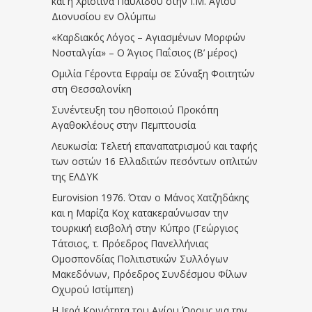
και η Χριστίνα Παυλίδου στην Ι.Μ. Αγίου
Διονυσίου εν Ολύμπω
«Καρδιακός Λόγος – Αγιασμένων Μορφών
Νοσταλγία» – Ο Άγιος Παΐσιος (Β’ μέρος)
Ομιλία Γέροντα Εφραίμ σε Σύναξη Φοιτητών
στη Θεσσαλονίκη
Συνέντευξη του ηθοποιού Προκόπη
Αγαθοκλέους στην Πεμπτουσία
Λευκωσία: Τελετή επαναπατρισμού και ταφής
των οστών 16 Ελλαδιτών πεσόντων οπλιτών
της ΕΛΔΥΚ
Eurovision 1976. Όταν ο Μάνος Χατζηδάκης
και η Μαρίζα Κοχ κατακεραύνωσαν την
τουρκική εισβολή στην Κύπρο (Γεώργιος
Τάτσιος, τ. Πρόεδρος Πανελλήνιας
Ομοσπονδίας Πολιτιστικών Συλλόγων
Μακεδόνων, Πρόεδρος Συνδέσμου Φίλων
Οχυρού Ιστίμπεη)
Η Ιερά Κοινότητα του Αγίου Όρους για την