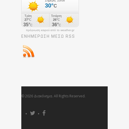
πρόγνωση καιρού από το weather.gr
ΕΝΗΜΈΡΩΣΉ ΜΕΣΩ RSS
© 2026 Διακόνημα. All Rights Reserved.