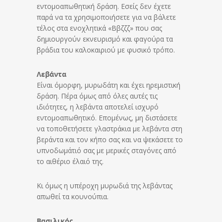
εντομοαπωθητική δράση. Εσείς δεν έχετε
παρά να τα χρησιμοποιήσετε για να βάλετε
τέλος στα ενοχλητικά «Ββζζζ» που σας
δημιουργούν εκνευρισμό και φαγούρα τα
βράδια του καλοκαιριού με φυσικό τρόπο.
Λεβάντα
Είναι όμορφη, μυρωδάτη και έχει ηρεμιστική
δράση. Πέρα όμως από όλες αυτές τις
ιδιότητες, η λεβάντα αποτελεί ισχυρό
εντομοαπωθητικό. Επομένως, μη διστάσετε
να τοποθετήσετε γλαστράκια με λεβάντα στη
βεράντα και τον κήπο σας και να ψεκάσετε το
υπνοδωμάτιό σας με μερικές σταγόνες από
το αιθέριο έλαιό της.
Κι όμως η υπέροχη μυρωδιά της λεβάντας
απωθεί τα κουνούπια.
Βασιλικός