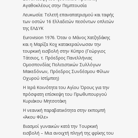
Αγαθοκλέους στην Πεμπτουσία
Λευκωσία: Τελετή επαναπατρισμού και ταφής
των οστών 16 Ελλαδιτών πεσόντων οπλιτών
της ΕΛΔΥΚ
Eurovision 1976. Όταν ο Μάνος Χατζηδάκης
και η Μαρίζα Κοχ κατακεραύνωσαν την
τουρκική εισβολή στην Κύπρο (Γεώργιος
Τάτσιος, τ. Πρόεδρος Πανελλήνιας
Ομοσπονδίας Πολιτιστικών Συλλόγων
Μακεδόνων, Πρόεδρος Συνδέσμου Φίλων
Οχυρού Ιστίμπεη)
Η Ιερά Κοινότητα του Αγίου Όρους για την
πρόσφατη επίσκεψη του Πρωθυπουργού
Κυριάκου Μητσοτάκη
Η νεανική παραβατικότητα στην εκπομπή
«Άκου Φίλε»
Βιασμοί γυναικών κατά την Τουρκική
εισβολή – Μια ανοιχτή πληγή της φρίκης του