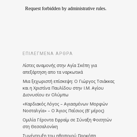
ΕΠΙΛΕΓΜΈΝΑ ΆΡΘΡΑ
Λίστες αναμονής στην Αγία Σκέπη για
απεξάρτηση απο τα ναρκωτικά
Μια ξεχωριστή επίσκεψη: Ο Γιώργος Τσιάκκας
και η Χριστίνα Παυλίδου στην Ι.Μ. Αγίου
Διονυσίου εν Ολύμπω
«Καρδιακός Λόγος – Αγιασμένων Μορφών
Νοσταλγία» – Ο Άγιος Παΐσιος (Β’ μέρος)
Ομιλία Γέροντα Εφραίμ σε Σύναξη Φοιτητών
στη Θεσσαλονίκη
Συνέντευξη του ηθοποιού Προκόπη