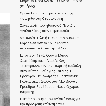
Μορφών Νοσταλγία» – Ο Άγιος Παΐσιος
(Β’ μέρος)
Ομιλία Γέροντα Εφραίμ σε Σύναξη
Φοιτητών στη Θεσσαλονίκη
Συνέντευξη του ηθοποιού Προκόπη
Αγαθοκλέους στην Πεμπτουσία
Λευκωσία: Τελετή επαναπατρισμού και
ταφής των οστών 16 Ελλαδιτών
πεσόντων οπλιτών της ΕΛΔΥΚ
Eurovision 1976. Όταν ο Μάνος
Χατζηδάκης και η Μαρίζα Κοχ
κατακεραύνωσαν την τουρκική εισβολή
στην Κύπρο (Γεώργιος Τάτσιος, τ.
Πρόεδρος Πανελλήνιας Ομοσπονδίας
Πολιτιστικών Συλλόγων Μακεδόνων,
Πρόεδρος Συνδέσμου Φίλων Οχυρού
Ιστίμπεη)
Η Ιερά Κοινότητα του Αγίου Όρους για
την πρόσφατη επίσκεψη του