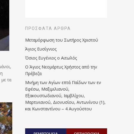
ΠΡΌΣΦΑΤΑ ΆΡΘΡΑ
Μεταμόρφωση του Σωτήρος Χριστού
Άγιος Ευσίγνιος
Όσιος Ευγένιος ο Αιτωλός
μάνοι,
Ο Άγιος Νεομάρτυς Χρήστος από την
ση
Πρέβεζα
 με τα
Μνήμη των Aγίων επτά Παίδων των εν
Eφέσω, Mαξιμιλιανού,
Eξακουστωδιανού, Iαμβλίχου,
Mαρτινιανού, Διονυσίου, Aντωνίνου (1),
και Kωνσταντίνου – 4 Αυγούστου