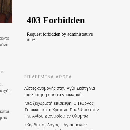
πέντε
ικόνα
με
ΕΠΙΛΕΓΜΈΝΑ ΆΡΘΡΑ
αι
Λίστες αναμονής στην Αγία Σκέπη για
ιοχής
απεξάρτηση απο τα ναρκωτικά
Μια ξεχωριστή επίσκεψη: Ο Γιώργος
Τσιάκκας και η Χριστίνα Παυλίδου στην
κεται
Ι.Μ. Αγίου Διονυσίου εν Ολύμπω
ήταν
«Καρδιακός Λόγος – Αγιασμένων