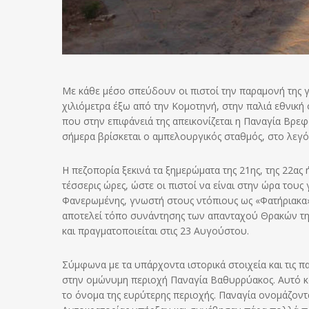
Με κάθε μέσο σπεύδουν οι πιστοί την παραμονή της 
χιλιόμετρα έξω από την Κομοτηνή, στην παλιά εθνικ
που στην επιφάνειά της απεικονίζεται η Παναγία Βρε
σήμερα βρίσκεται ο αμπελουργικός σταθμός, στο λεγό
Η πεζοπορία ξεκινά τα ξημερώματα της 21ης, της 22ας
τέσσερις ώρες, ώστε οι πιστοί να είναι στην ώρα τους
Φανερωμένης, γνωστή στους ντόπιους ως «Φατήριακα» 
αποτελεί τόπο συνάντησης των απανταχού Θρακών την 
και πραγματοποιείται στις 23 Αυγούστου.
Σύμφωνα με τα υπάρχοντα ιστορικά στοιχεία και τις
στην ομώνυμη περιοχή Παναγία Βαθυρρύακος. Αυτό κα
το όνομα της ευρύτερης περιοχής. Παναγία ονομάζοντ