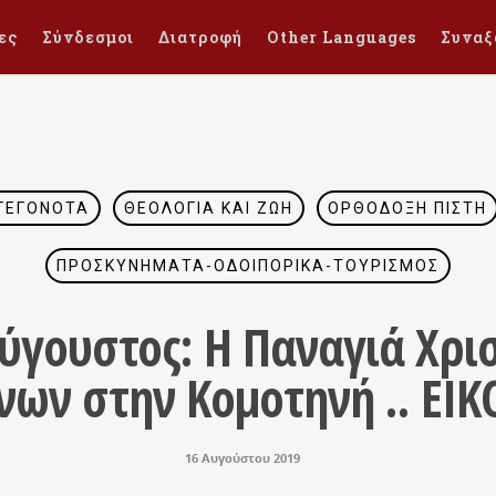
ες
Σύνδεσμοι
Διατροφή
Other Languages
Συναξ
ΓΕΓΟΝΌΤΑ
ΘΕΟΛΟΓΊΑ ΚΑΙ ΖΩΉ
ΟΡΘΌΔΟΞΗ ΠΊΣΤΗ
ΠΡΟΣΚΥΝΉΜΑΤΑ-ΟΔΟΙΠΟΡΙΚΆ-ΤΟΥΡΙΣΜΌΣ
γουστος: Η Παναγιά Χρι
ων στην Κομοτηνή .. ΕΙΚ
16 Αυγούστου 2019