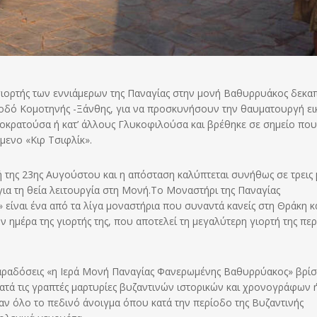
γιορτής των εννιάμερων της Παναγίας στην μονή Βαθυρρυάκος δεκα
ή οδό Κομοτηνής -Ξάνθης, για να προσκυνήσουν την θαυματουργή ε
φοκρατούσα ή κατ’ άλλους Γλυκοφιλούσα και βρέθηκε σε σημείο που
μενο «Κιρ Τσιφλίκ».
 ή της 23ης Αυγούστου και η απόσταση καλύπτεται συνήθως σε τρεις 
 για τη θεία λειτουργία στη Μονή.Το Μοναστήρι της Παναγίας
είναι ένα από τα λίγα μοναστήρια που συναντά κανείς στη Θράκη κ
ημέρα της γιορτής της, που αποτελεί τη μεγαλύτερη γιορτή της περ
 παραδόσεις «η Ιερά Μονή Παναγίας Φανερωμένης Βαθυρρύακος» βρίσ
τά τις γραπτές μαρτυρίες βυζαντινών ιστορικών και χρονογράφων 
αν όλο το πεδινό άνοιγμα όπου κατά την περίοδο της Βυζαντινής