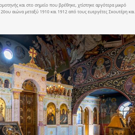
μοτηνής και στο σημείο που βρέθηκε, χτίστηκε αργότερα μικρό
 20ου αιώνα μεταξύ 1910 και 1912 από τους ευεργέτες Σκουτέρη και