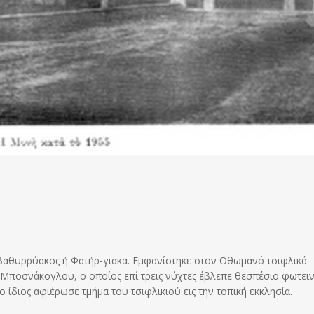
ς Βαθυρρύακος ή Φατήρ-γιακα. Εμφανίστηκε στον Οθωμανό τσιφλικά
 Μποσνάκογλου, ο οποίος επί τρεις νύχτες έβλεπε θεσπέσιο φωτει
ο ίδιος αφιέρωσε τμήμα του τσιφλικιού εις την τοπική εκκλησία.