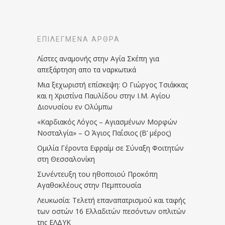
ΕΠΙΛΕΓΜΈΝΑ ΆΡΘΡΑ
Λίστες αναμονής στην Αγία Σκέπη για
απεξάρτηση απο τα ναρκωτικά
Μια ξεχωριστή επίσκεψη: Ο Γιώργος Τσιάκκας
και η Χριστίνα Παυλίδου στην Ι.Μ. Αγίου
Διονυσίου εν Ολύμπω
«Καρδιακός Λόγος – Αγιασμένων Μορφών
Νοσταλγία» – Ο Άγιος Παΐσιος (Β’ μέρος)
Ομιλία Γέροντα Εφραίμ σε Σύναξη Φοιτητών
στη Θεσσαλονίκη
Συνέντευξη του ηθοποιού Προκόπη
Αγαθοκλέους στην Πεμπτουσία
Λευκωσία: Τελετή επαναπατρισμού και ταφής
των οστών 16 Ελλαδιτών πεσόντων οπλιτών
της ΕΛΔΥΚ