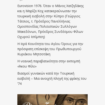
Eurovision 1976. Όταν ο Μάνος Χατζηδάκης
και η Μαρίζα Κοχ κατακεραύνωσαν την
τουρκική εισβολή στην Κύπρο (Γεώργιος
Τάτσιος, τ. Πρόεδρος Πανελλήνιας
Ομοσπονδίας Πολιτιστικών Συλλόγων
Μακεδόνων, Πρόεδρος Συνδέσμου Φίλων
Οχυρού Ιστίμπεη)
Η Ιερά Κοινότητα του Αγίου Όρους για την
πρόσφατη επίσκεψη του Πρωθυπουργού
Κυριάκου Μητσοτάκη
Η νεανική παραβατικότητα στην εκπομπή
«Άκου Φίλε»
Βιασμοί γυναικών κατά την Τουρκική
εισβολή – Μια ανοιχτή πληγή της φρίκης του
’74