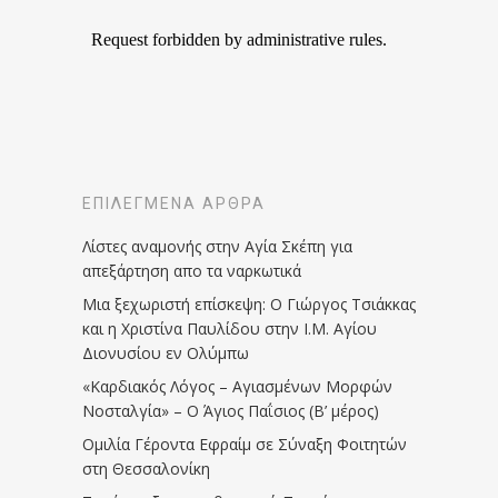
ΕΠΙΛΕΓΜΈΝΑ ΆΡΘΡΑ
Λίστες αναμονής στην Αγία Σκέπη για
απεξάρτηση απο τα ναρκωτικά
Μια ξεχωριστή επίσκεψη: Ο Γιώργος Τσιάκκας
και η Χριστίνα Παυλίδου στην Ι.Μ. Αγίου
Διονυσίου εν Ολύμπω
«Καρδιακός Λόγος – Αγιασμένων Μορφών
Νοσταλγία» – Ο Άγιος Παΐσιος (Β’ μέρος)
Ομιλία Γέροντα Εφραίμ σε Σύναξη Φοιτητών
στη Θεσσαλονίκη