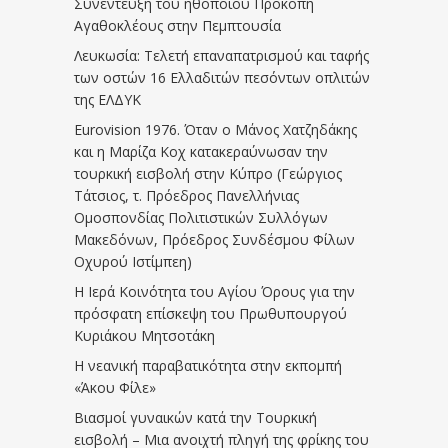
Συνέντευξη του ηθοποιού Προκόπη
Αγαθοκλέους στην Πεμπτουσία
Λευκωσία: Τελετή επαναπατρισμού και ταφής
των οστών 16 Ελλαδιτών πεσόντων οπλιτών
της ΕΛΔΥΚ
Eurovision 1976. Όταν ο Μάνος Χατζηδάκης
και η Μαρίζα Κοχ κατακεραύνωσαν την
τουρκική εισβολή στην Κύπρο (Γεώργιος
Τάτσιος, τ. Πρόεδρος Πανελλήνιας
Ομοσπονδίας Πολιτιστικών Συλλόγων
Μακεδόνων, Πρόεδρος Συνδέσμου Φίλων
Οχυρού Ιστίμπεη)
Η Ιερά Κοινότητα του Αγίου Όρους για την
πρόσφατη επίσκεψη του Πρωθυπουργού
Κυριάκου Μητσοτάκη
Η νεανική παραβατικότητα στην εκπομπή
«Άκου Φίλε»
Βιασμοί γυναικών κατά την Τουρκική
εισβολή – Μια ανοιχτή πληγή της φρίκης του