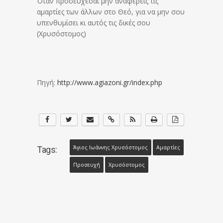
Όταν προσεύχεσαι μην αναφέρεις τις
αμαρτίες των άλλων
στο Θεό, για να μην σου
υπενθυμίσει κι αυτός τις δικές σου
(Χρυσόστομος)
Πηγή:
http://www.agiazoni.gr/index.php
Άγιος Ιωάννης Χρυσόστομος
Αμαρτίες
Tags:
Προσευχή
Χρυσόστομος