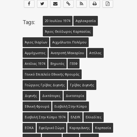
20 Ιουλίου 1974
Αγγλοκρατία
Tags:
Άγιος Θεόδωρος Καρπασίας
Άγιος Ιλαρίων
Αιχμάλωτοι Πολέμου
Αμμόχωστος
Ανατροπή Μακαρίου
Αττίλας
Αττίλας 1974
Βηρυτός
ΓΕΕΦ
Γενικό Επιτελείο Εθνικής Φρουράς
Γεώργιος Γρίβας Διγενής
Γρίβας Διγενής
Διγενής
Δικτάτορες
Δικτατορία
Εθνική Φρουρά
Εισβολή Στην Κύπρο
Εισβολή Στην Κύπρο 1974
ΕΛΔΥΚ
Ελλαδίτες
ΕΟΚΑ
Εφεδρικό Σώμα
Καραγιάννης
Καρπασία