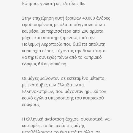
Κύπρου, γνωστή ως «Αττίλας II».
Στην επιχείρηση αυτή έρριψαν 40.000 άνδρες
εφοδιασμένους με όλα τα σύγχρονα όπλα
και μέσα, με περισσότερα από 200 άρματα
μάχης και υποστηριζόμενους από την
Πολεμική Αεροπορία που διέθετε απόλυτη
κυριαρχία αέρος – έχοντας την δυνατότητα
να τηρεί συνεχώς πάνω από το κυπριακό
έδαφος 64 αεροσκάφη.
Οι μάχες μαίνονταν σε εκτεταμένο μέτωπο,
με εκατόμβες των Ελλαδιτών και
Ελληνοκυπρίων, που μάχονταν ηρωικά τον
κοινό αγώνα υπεράσπισης του κυπριακού
εδάφους.
Η ελληνική αντίσταση άρχισε, ουσιαστικά, να
καταρρέει, τα δε πεδία της μάχης
μεταβάλλονταν, το ένα μετά το άλλο, σε