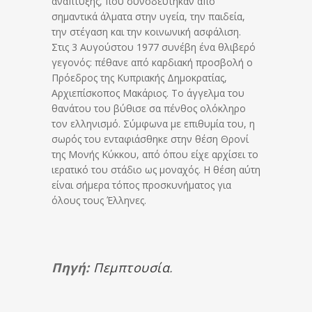
ανάπτυξης, που συνοδεύτηκαν από
σημαντικά άλματα στην υγεία, την παιδεία,
την στέγαση και την κοινωνική ασφάλιση.
Στις 3 Αυγούστου 1977 συνέβη ένα θλιβερό
γεγονός: πέθανε από καρδιακή προσβολή ο
Πρόεδρος της Κυπριακής Δημοκρατίας,
Αρχιεπίσκοπος Μακάριος. Το άγγελμα του
θανάτου του βύθισε σα πένθος ολόκληρο
τον ελληνισμό. Σύμφωνα με επιθυμία του, η
σωρός του ενταφιάσθηκε στην θέση Θρονί
της Μονής Κύκκου, από όπου είχε αρχίσει το
ιερατικό του στάδιο ως μοναχός. Η θέση αύτη
είναι σήμερα τόπος προσκυνήματος για
όλους τους Έλληνες.
Πηγή:
Πεμπτουσία
.