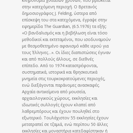
κληρονομιά χιλιάδων χρόνων, που βρίσκεται
στην κατεχόμενη περιοχή. Ο Βρετανός
δημοσιογράφος J. Felding, ύστερα από
επίσκεψη του στα κατεχόμενα, έγραψε στην
εφημερίδα Τhe Guardian, (6.5.1976) τα εξής:
«Ο βανδαλισμός και η βεβήλωση είναι τόσο
μεθοδικοί και εκτεταμένοι, που ισοδυναμούν
με θεσμοθετημένο αφανισμό κάθε ιερού για
τους Έλληνες…». Οι ίδιες διαπιστώσεις έγιναν
και από πολλούς άλλους, σε διεθνές
επίπεδο. Από το 1974 καταστρέφονται,
συστηματικά, ιστορικά και θρησκευτικά
μνημεία στις τουρκοκρατούμενες περιοχές,
ενώ διεξάγονται παράνομες ανασκαφές.
Αρχαία αντικείμενα από μουσεία,
αρχαιολογικούς χώρους, εκκλησίες και
ιδιωτικές συλλογές έχουν κλαπεί από
λαθρεμπόρους και έχουν πουληθεί στο
εξωτερικό. Τουλάχιστον 55 εκκλησίες έχουν
μετατραπεί σε τζαμιά, ενώ περίπου 50 άλλες
εκκλησίες και μοναστήρια κατεδαφίστηκαν ή