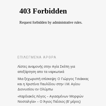
ΕΠΙΛΕΓΜΈΝΑ ΆΡΘΡΑ
Λίστες αναμονής στην Αγία Σκέπη για
απεξάρτηση απο τα ναρκωτικά
Μια ξεχωριστή επίσκεψη: Ο Γιώργος Τσιάκκας
και η Χριστίνα Παυλίδου στην Ι.Μ. Αγίου
Διονυσίου εν Ολύμπω
«Καρδιακός Λόγος – Αγιασμένων Μορφών
Νοσταλγία» – Ο Άγιος Παΐσιος (Β’ μέρος)