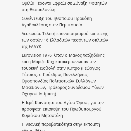
Ομιλία Γέροντα Εφραίμ σε Σύναξη Φοιτητών
στη Θεσσαλονίκη
Συνέντευξη του ηθοποιού Προκόπη
Αγαθοκλέους στην Πεμπτουσία
Λευκωσία: Τελετή επαναπατρισμού και ταφής
των οστών 16 Ελλαδιτών πεσόντων οπλιτών
της ΕΛΔΥΚ
Eurovision 1976. Όταν ο Μάνος Χατζηδάκης
και η Μαρίζα Κοχ κατακεραύνωσαν την
τουρκική εισβολή στην Κύπρο (Γεώργιος
Τάτσιος, τ. Πρόεδρος Πανελλήνιας
Ομοσπονδίας Πολιτιστικών Συλλόγων
Μακεδόνων, Πρόεδρος Συνδέσμου Φίλων
Οχυρού Ιστίμπεη)
Η Ιερά Κοινότητα του Αγίου Όρους για την
πρόσφατη επίσκεψη του Πρωθυπουργού
Κυριάκου Μητσοτάκη
Η νεανική παραβατικότητα στην εκπομπή
«Άκου Φίλε»