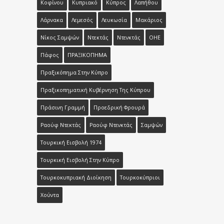
Κοφίνου
Κυπριακό
Κύπρος
Λαπήθου
Λάρνακα
Λεμεσός
Λευκωσία
Μακάριος
Νίκος Σαμψών
Ντεκτάς
Ντενκτάς
ΟΗΕ
Πάφος
ΠΡΑΞΙΚΟΠΗΜΑ
Πραξικόπημα Στην Κύπρο
Πραξικοπηματική Κυβέρνηση Της Κύπρου
Πράσινη Γραμμή
Προεδρική Φρουρά
Ραούφ Ντεκτάς
Ραούφ Ντενκτάς
Σαμψών
Τουρκική Εισβολή 1974
Τουρκική Εισβολή Στην Κύπρο
Τουρκοκυπριακή Διοίκηση
Τουρκοκύπριοι
Χούντα