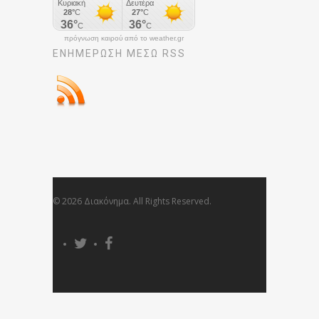
πρόγνωση καιρού από το weather.gr
ΕΝΗΜΈΡΩΣΉ ΜΕΣΩ RSS
© 2026 Διακόνημα. All Rights Reserved.