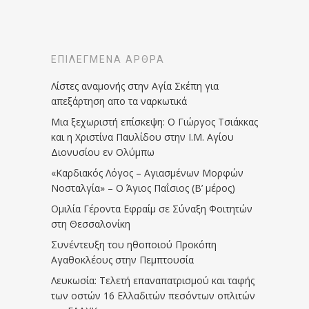
ΕΠΙΛΕΓΜΈΝΑ ΆΡΘΡΑ
Λίστες αναμονής στην Αγία Σκέπη για
απεξάρτηση απο τα ναρκωτικά
Μια ξεχωριστή επίσκεψη: Ο Γιώργος Τσιάκκας
και η Χριστίνα Παυλίδου στην Ι.Μ. Αγίου
Διονυσίου εν Ολύμπω
«Καρδιακός Λόγος – Αγιασμένων Μορφών
Νοσταλγία» – Ο Άγιος Παΐσιος (Β’ μέρος)
Ομιλία Γέροντα Εφραίμ σε Σύναξη Φοιτητών
στη Θεσσαλονίκη
Συνέντευξη του ηθοποιού Προκόπη
Αγαθοκλέους στην Πεμπτουσία
Λευκωσία: Τελετή επαναπατρισμού και ταφής
των οστών 16 Ελλαδιτών πεσόντων οπλιτών