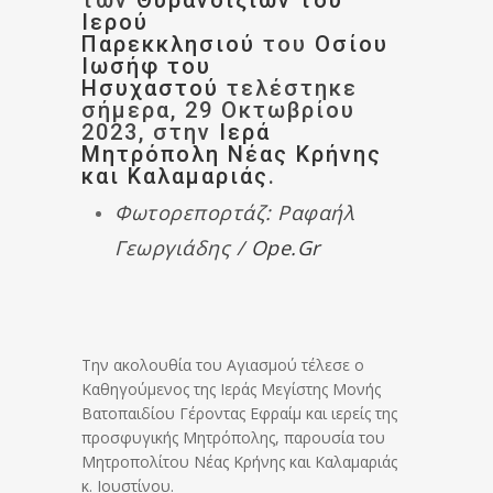
των
Θυρανοιξίων του
Ιερού
Παρεκκλησιού
του
Οσίου
Ιωσήφ του
Ησυχαστού
τελέστηκε
σήμερα, 29 Οκτωβρίου
2023, στην
Ιερά
Μητρόπολη Νέας Κρήνης
και Καλαμαριάς
.
Φωτορεπορτάζ: Ραφαήλ
Γεωργιάδης /
Ope.gr
Την ακολουθία του Αγιασμού τέλεσε ο
Καθηγούμενος της Ιεράς Μεγίστης Μονής
Βατοπαιδίου Γέροντας Εφραίμ και ιερείς της
προσφυγικής Μητρόπολης, παρουσία του
Μητροπολίτου Νέας Κρήνης και Καλαμαριάς
κ. Ιουστίνου.