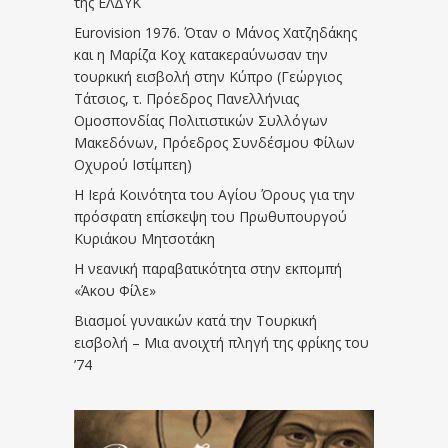
της ΕΛΔΥΚ
Eurovision 1976. Όταν ο Μάνος Χατζηδάκης
και η Μαρίζα Κοχ κατακεραύνωσαν την
τουρκική εισβολή στην Κύπρο (Γεώργιος
Τάτσιος, τ. Πρόεδρος Πανελλήνιας
Ομοσπονδίας Πολιτιστικών Συλλόγων
Μακεδόνων, Πρόεδρος Συνδέσμου Φίλων
Οχυρού Ιστίμπεη)
Η Ιερά Κοινότητα του Αγίου Όρους για την
πρόσφατη επίσκεψη του Πρωθυπουργού
Κυριάκου Μητσοτάκη
Η νεανική παραβατικότητα στην εκπομπή
«Άκου Φίλε»
Βιασμοί γυναικών κατά την Τουρκική
εισβολή – Μια ανοιχτή πληγή της φρίκης του
’74