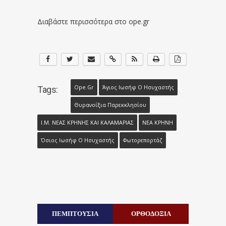
Διαβάστε περισσότερα στο ope.gr
Ope.gr
Άγιος Ιωσήφ Ο Ησυχαστής
Tags:
Θυρανοίξια Παρεκκλησίου
Ι.Μ. ΝΕΑΣ ΚΡΗΝΗΣ ΚΑΙ ΚΑΛΑΜΑΡΙΑΣ
ΝΕΑ ΚΡΗΝΗ
Όσιος Ιωσήφ Ο Ησυχαστής
Φωτορεπορτάζ
ΠΕΜΠΤΟΥΣΙΑ
ΟΡΘΟΔΟΞΙΑ