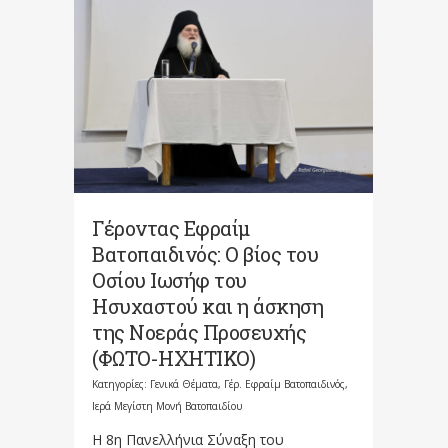
Γέροντας Εφραίμ
Βατοπαιδινός: O βίος του
Οσίου Ιωσήφ του
Ησυχαστού και η άσκηση
της Νοεράς Προσευχής
(ΦΩΤΟ-ΗΧΗΤΙΚΟ)
Κατηγορίες:
Γενικά Θέματα
,
Γέρ. Εφραίμ Βατοπαιδινός
,
Ιερά Μεγίστη Μονή Βατοπαιδίου
Η 8η Πανελλήνια Σύναξη του