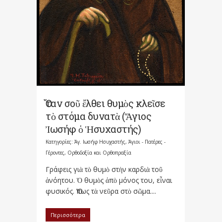
Ὅταν σοῦ ἔλθει θυμὸς κλεῖσε
τὸ στόμα δυνατὰ (Ἅγιος
Ἰωσήφ ὁ Ἡσυχαστής)
Κατηγορίες:
Άγ. Ιωσήφ Ησυχαστής
,
Άγιοι - Πατέρες -
Γέροντες
,
Ορθοδοξία και Ορθοπραξία
Γράφεις γιὰ τὸ θυμὸ στὴν καρδιὰ τοῦ
ἀνόητου. Ὁ θυμὸς ἀπὸ μόνος του, εἶναι
φυσικός. Ὅπως τὰ νεῦρα στὸ σῶμα....
Περισσότερα