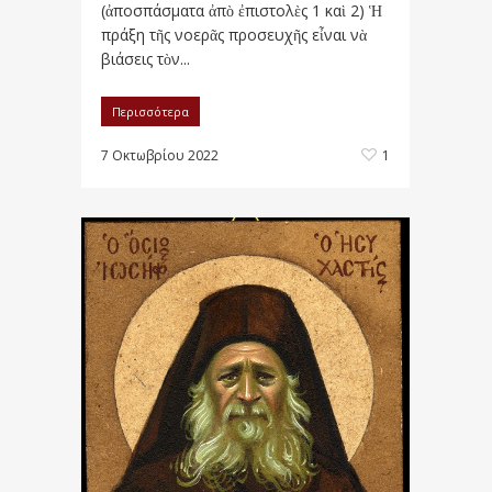
(ἀποσπάσματα ἀπὸ ἐπιστολὲς 1 καὶ 2) Ἡ
πράξη τῆς νοερᾶς προσευχῆς εἶναι νὰ
βιάσεις τὸν...
Περισσότερα
7 Οκτωβρίου 2022
1