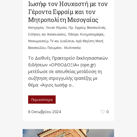
Ιωσήφ τον Ησυχαστή με τον
Γέροντα Εφραίμ και τον
Μητροπολίτη Μεσογαίας
Κατηγορίες:
Γενικά Θέματα
,
Γέρ. Εφραίμ Βατοπαιδινός
,
Ειδήσεις και Ανακοινώσεις
,
Θέατρο, Κινηματογράφος,
Ντοκυμανταίρ, TV και Διαδίκτυο
,
Ιερά Μεγίστη Μονή
Βατοπαιδίου
,
Πολυμέσα - Multimedia
Το Διεθνές Πρακτορείο Εκκλησιαστικών
Ειδήσεων «ΟΡΘΟΔΟΞΙΑ» (ope.gr)
μετέδωσε σε απευθείας μετάδοση τη
συζήτηση στρογγυλής τραπέζης με
θέμα: «Άγιος Ιωσήφ ο...
Περισσότερα
8 Οκτωβρίου 2024
0