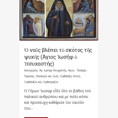
Ὁ νοῦς βλέπει τὸ σκότος τῆς
ψυχῆς (Άγιος Ἰωσήφ ὁ
Ἡσυχαστής)
Κατηγορίες:
Άγ. Ιωσήφ Ησυχαστής
,
Άγιοι - Πατέρες -
Γέροντες
,
Θεολογία και Ζωή
,
Ορθόδοξη πίστη
,
Ορθοδοξία και Ορθοπραξία
Ὁ Γέρων Ἰωσὴφ εἶδε ὅλο τὸ βάθος τοῦ
παλαιοῦ ἀνθρώπου καὶ μὲ πολὺ κόπο
καὶ προσευχὴ καθάρισε τὸν ἑαυτόν
του...