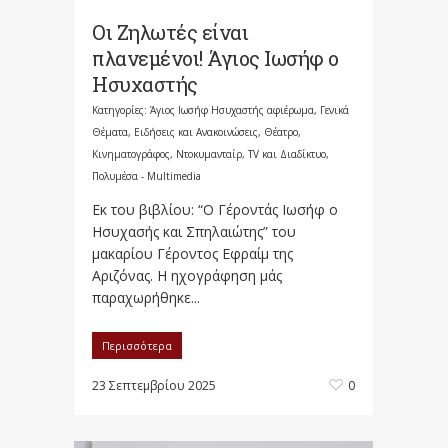
Οι Ζηλωτές είναι
πλανεμένοι! Άγιος Ιωσήφ ο
Ησυχαστής
Κατηγορίες:
Άγιος Ιωσήφ Ησυχαστής αφιέρωμα
,
Γενικά
Θέματα
,
Ειδήσεις και Ανακοινώσεις
,
Θέατρο,
Κινηματογράφος, Ντοκυμανταίρ, TV και Διαδίκτυο
,
Πολυμέσα - Multimedia
Εκ του βιβλίου: “Ο Γέροντάς Ιωσήφ ο
Ησυχασής και Σπηλαιώτης” του
μακαρίου Γέροντος Εφραίμ της
Αριζόνας. Η ηχογράφηση μάς
παραχωρήθηκε...
Περισσότερα
23 Σεπτεμβρίου 2025
0