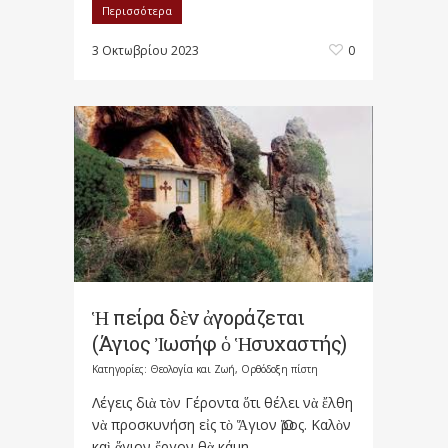
Περισσότερα
3 Οκτωβρίου 2023
0
Ἡ πείρα δὲν ἀγοράζεται
(Άγιος Ἰωσήφ ὁ Ἡσυχαστής)
Κατηγορίες:
Θεολογία και Ζωή
,
Ορθόδοξη πίστη
Λέγεις διὰ τὸν Γέροντα ὅτι θέλει νὰ ἔλθη
νὰ προσκυνήση εἰς τὸ Ἅγιον Ὅρος. Καλὸν
καὶ ἅγιον ἔργον θὰ κάμη....