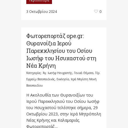
Περισσότερα
3 Οκτωβρίου 2024
0
Φωτορεπορτάζ ope.gr:
Θυρανοίξια Ιερού
Παρεκκλησίου του Οσίου
Ιωσήφ του Ησυχαστού στη
Νέα Κρήνη
Κατηγορίες:
Άγ. Ιωσήφ Ησυχαστής
,
Γενικά Θέματα
,
Γέρ.
Εφραίμ Βατοπαιδινός
,
Εκκλησία
,
Ιερά Μεγίστη Μονή
Βατοπαιδίου
Η Ακολουθία των Θυρανοιξίων του
Ιερού Παρεκκλησιού του Οσίου Ιωσήφ
του Ησυχαστού τελέστηκε σήμερα, 29
Οκτωβρίου 2023, στην Ιερά Μητρόπολη
Νέας Κρήνης και Καλαμαριάς.
Φωτορεπορτάζ:...