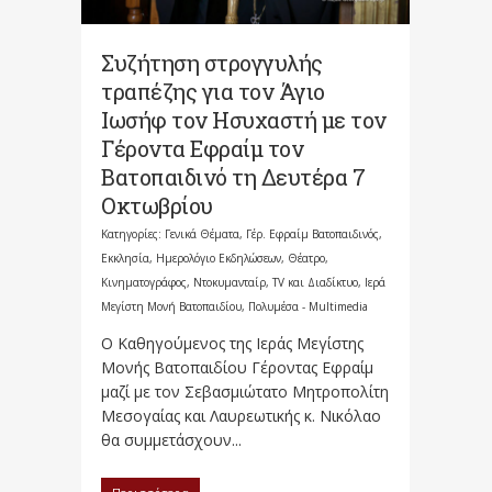
Συζήτηση στρογγυλής
τραπέζης για τον Άγιο
Ιωσήφ τον Ησυχαστή με τον
Γέροντα Εφραίμ τον
Βατοπαιδινό τη Δευτέρα 7
Οκτωβρίου
Κατηγορίες:
Γενικά Θέματα
,
Γέρ. Εφραίμ Βατοπαιδινός
,
Εκκλησία
,
Ημερολόγιο Εκδηλώσεων
,
Θέατρο,
Κινηματογράφος, Ντοκυμανταίρ, TV και Διαδίκτυο
,
Ιερά
Μεγίστη Μονή Βατοπαιδίου
,
Πολυμέσα - Multimedia
Ο Καθηγούμενος της Ιεράς Μεγίστης
Μονής Βατοπαιδίου Γέροντας Εφραίμ
μαζί με τον Σεβασμιώτατο Μητροπολίτη
Μεσογαίας και Λαυρεωτικής κ. Νικόλαο
θα συμμετάσχουν...