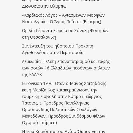
Διονυσίου εν Ολύμπω
«Καρδιακός Λόγος – Αγιασμένων Μορφών
Νοσταλγία» – Ο Άγιος Παΐσιος (Β’ μέρος)
Ομιλία Γέροντα Εφραίμ σε Σύναξη Φοιτητών
στη Θεσσαλονίκη
Συνέντευξη του ηθοποιού Προκόπη
Αγαθοκλέους στην Πεμπτουσία
Λευκωσία: Τελετή επαναπατρισμού και ταφής
των οστών 16 Ελλαδιτών πεσόντων οπλιτών
της ΕΛΔΥΚ
Eurovision 1976. Όταν ο Μάνος Χατζηδάκης
και η Μαρίζα Κοχ κατακεραύνωσαν την
τουρκική εισβολή στην Κύπρο (Γεώργιος
Τάτσιος, τ. Πρόεδρος Πανελλήνιας
Ομοσπονδίας Πολιτιστικών Συλλόγων
Μακεδόνων, Πρόεδρος Συνδέσμου Φίλων
Οχυρού Ιστίμπεη)
Η Ιερά Κοινότητα του Αγίου Όρους για την