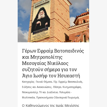
Γέρων Εφραίμ Βατοπαιδινός
και Μητροπολίτης
Μεσογαίας Νικόλαος
συζητούν σήμερα για τον
Άγιο Ιωσήφ τον Ησυχαστή
Κατηγορίες:
Γενικά Θέματα
,
Γέρ. Εφραίμ Βατοπαιδινός
,
Ειδήσεις και Ανακοινώσεις
,
Θέατρο, Κινηματογράφος,
Ντοκυμανταίρ, TV και Διαδίκτυο
,
Πολυμέσα -
Multimedia
,
Προσκυνήματα-Οδοιπορικά-Τουρισμός
Ο Καθηγούμενος της Ιεράς Μεγίστης