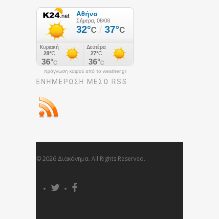
πρόγνωση καιρού από το weather.gr
ΕΝΗΜΈΡΩΣΉ ΜΕΣΩ RSS
© 2026 Διακόνημα. All Rights Reserved.