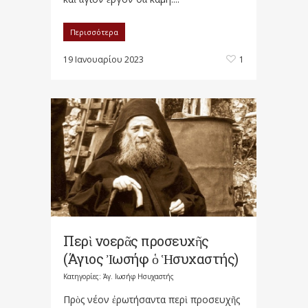
Περισσότερα
19 Ιανουαρίου 2023
1
Περὶ νοερᾶς προσευχῆς
(Άγιος Ἰωσήφ ὁ Ἡσυχαστής)
Κατηγορίες:
Άγ. Ιωσήφ Ησυχαστής
Πρὸς νέον ἐρωτήσαντα περὶ προσευχῆς