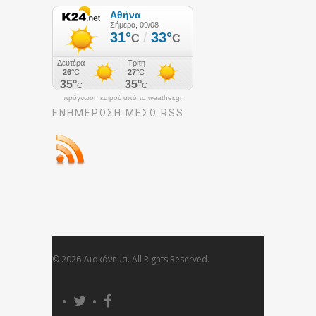
πρόγνωση καιρού από το weather.gr
ΕΝΗΜΈΡΩΣΉ ΜΕΣΩ RSS
© 2026 Διακόνημα. All Rights Reserved.