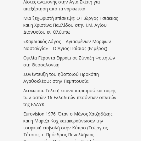
Λίστες αναμονής στην Αγία Σκέπη για
απεξάρτηση απο τα ναρκωτικά
Μια ξεχωριστή επίσκεψη: Ο Γιώργος Τσιάκκας
και η Χριστίνα Παυλίδου στην Ι.Μ. Αγίου
Διονυσίου εν Ολύμπω
«Καρδιακός Λόγος – Αγιασμένων Μορφών
Νοσταλγία» – Ο Άγιος Παΐσιος (Β’ μέρος)
Ομιλία Γέροντα Εφραίμ σε Σύναξη Φοιτητών
στη Θεσσαλονίκη
Συνέντευξη του ηθοποιού Προκόπη
Αγαθοκλέους στην Πεμπτουσία
Λευκωσία: Τελετή επαναπατρισμού και ταφής
των οστών 16 Ελλαδιτών πεσόντων οπλιτών
της ΕΛΔΥΚ
Eurovision 1976. Όταν ο Μάνος Χατζηδάκης
και η Μαρίζα Κοχ κατακεραύνωσαν την
τουρκική εισβολή στην Κύπρο (Γεώργιος
Τάτσιος, τ. Πρόεδρος Πανελλήνιας