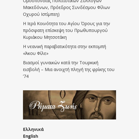
Ομοσπονδίας Πολιτιστικών Συλλόγων
Μακεδόνων, Πρόεδρος Συνδέσμου Φίλων
Οχυρού Ιστίμπεη)
Η Ιερά Κοινότητα του Αγίου Όρους για την
πρόσφατη επίσκεψη του Πρωθυπουργού
Κυριάκου Μητσοτάκη
Η νεανική παραβατικότητα στην εκπομπή
«Άκου Φίλε»
Βιασμοί γυναικών κατά την Τουρκική
εισβολή – Μια ανοιχτή πληγή της φρίκης του
’74
Ελληνικά
English