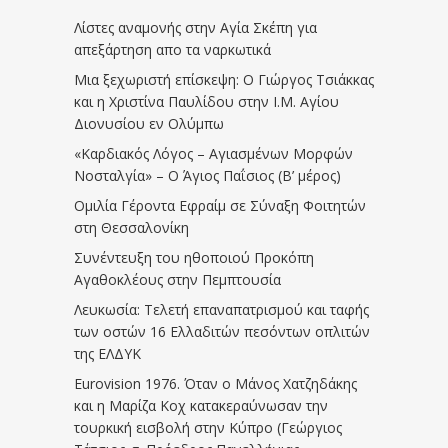
Λίστες αναμονής στην Αγία Σκέπη για
απεξάρτηση απο τα ναρκωτικά
Μια ξεχωριστή επίσκεψη: Ο Γιώργος Τσιάκκας
και η Χριστίνα Παυλίδου στην Ι.Μ. Αγίου
Διονυσίου εν Ολύμπω
«Καρδιακός Λόγος – Αγιασμένων Μορφών
Νοσταλγία» – Ο Άγιος Παΐσιος (Β’ μέρος)
Ομιλία Γέροντα Εφραίμ σε Σύναξη Φοιτητών
στη Θεσσαλονίκη
Συνέντευξη του ηθοποιού Προκόπη
Αγαθοκλέους στην Πεμπτουσία
Λευκωσία: Τελετή επαναπατρισμού και ταφής
των οστών 16 Ελλαδιτών πεσόντων οπλιτών
της ΕΛΔΥΚ
Eurovision 1976. Όταν ο Μάνος Χατζηδάκης
και η Μαρίζα Κοχ κατακεραύνωσαν την
τουρκική εισβολή στην Κύπρο (Γεώργιος