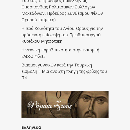
Τάτσιος, τ. Πρόεδρος Πανελλήνιας
Ομοσπονδίας Πολιτιστικών Συλλόγων
Μακεδόνων, Πρόεδρος Συνδέσμου Φίλων
Οχυρού Ιστίμπεη)
Η Ιερά Κοινότητα του Αγίου Όρους για την
πρόσφατη επίσκεψη του Πρωθυπουργού
Κυριάκου Μητσοτάκη
Η νεανική παραβατικότητα στην εκπομπή
«Άκου Φίλε»
Βιασμοί γυναικών κατά την Τουρκική
εισβολή – Μια ανοιχτή πληγή της φρίκης του
’74
Ελληνικά