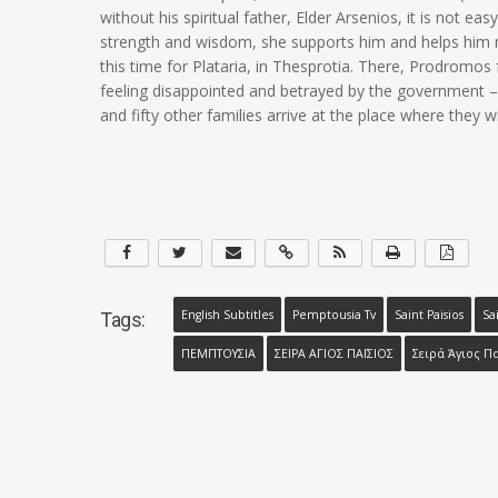
without his spiritual father, Elder Arsenios, it is not ea
strength and wisdom, she supports him and helps him no
this time for Plataria, in Thesprotia. There, Prodromos f
feeling disappointed and betrayed by the government – l
and fifty other families arrive at the place where they wi
English Subtitles
Pemptousia Tv
Saint Paisios
Sa
Tags:
ΠΕΜΠΤΟΥΣΙΑ
ΣΕΙΡΑ ΑΓΙΟΣ ΠΑΪΣΙΟΣ
Σειρά Άγιος Π