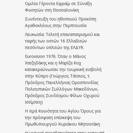
Ομιλία Γέροντα Εφραίμ σε Σύναξη
Φοιτητών στη Θεσσαλονίκη
Συνέντευξη του ηθοποιού Προκόπη
Αγαθοκλέους στην Πεμπτουσία
Λευκωσία: Τελετή επαναπατρισμού και
ταφής των οστών 16 Ελλαδιτών
πεσόντων οπλιτών της ΕΛΔΥΚ
Eurovision 1976. Όταν ο Μάνος
Χατζηδάκης και η Μαρίζα Κοχ
κατακεραύνωσαν την τουρκική εισβολή
στην Κύπρο (Γεώργιος Τάτσιος, τ.
Πρόεδρος Πανελλήνιας Ομοσπονδίας
Πολιτιστικών Συλλόγων Μακεδόνων,
Πρόεδρος Συνδέσμου Φίλων Οχυρού
Ιστίμπεη)
Η Ιερά Κοινότητα του Αγίου Όρους για
την πρόσφατη επίσκεψη του
Πρωθυπουργού Κυριάκου Μητσοτάκη
Η νεανική παραβατικότητα στην εκπομπή