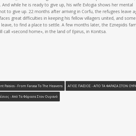
sy. And while he is ready to give up, his wife Evlogia shows her mental
t to give up. 22 months after arriving in Corfu, the refugees leave a
aces great difficulties in keeping his fellow villagers united, and some
eave, to find a place to settle. A few months later, the Eznepidis fam
ll call «second home», in the land of Epirus, in Konitsa.
int Paisios - From Farasa To The Heavens
ΑΓΙΟΣ ΠΑΪΣΙΟΣ - ΑΠΟ ΤΑ ΦΑΡΑΣΑ ΣΤΟΝ ΟΥ
αΐσιος - Από Τα Φάρασα Στον Ουρανό