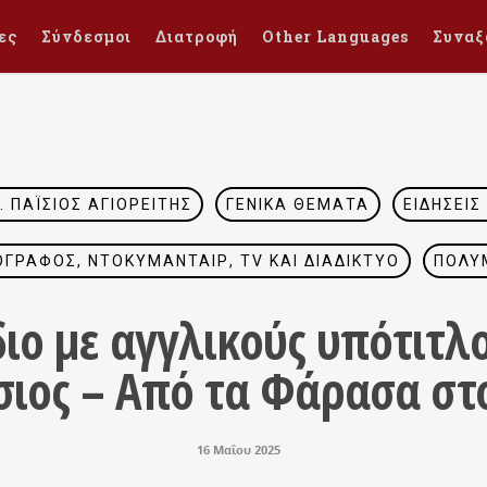
ες
Σύνδεσμοι
Διατροφή
Other Languages
Συναξ
. ΠΑΪ́ΣΙΟΣ ΑΓΙΟΡΕΊΤΗΣ
ΓΕΝΙΚΆ ΘΈΜΑΤΑ
ΕΙΔΉΣΕΙΣ
ΓΡΆΦΟΣ, ΝΤΟΚΥΜΑΝΤΑΊΡ, TV ΚΑΙ ΔΙΑΔΊΚΤΥΟ
ΠΟΛΥ
διο με αγγλικούς υπότιτλο
σιος – Από τα Φάρασα σ
16 Μαΐου 2025