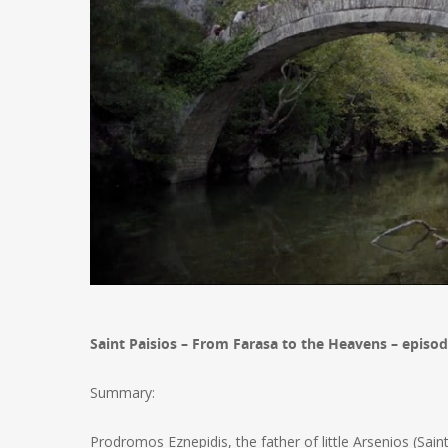
Saint Paisios – From Farasa to the Heavens – episode
Summary:
Prodromos Eznepidis, the father of little Arsenios (Sain