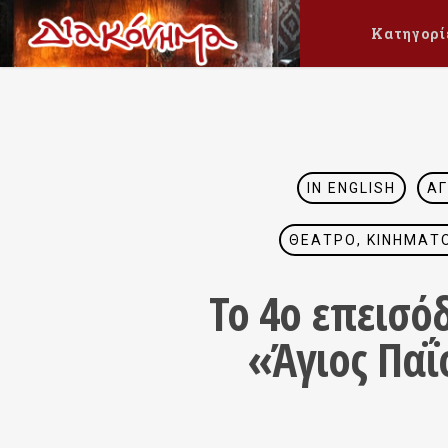
Κατηγορί
IN ENGLISH
ΆΓ
ΘΈΑΤΡΟ, ΚΙΝΗΜΑΤΟ
Το 4ο επεισό
«Άγιος Παΐ