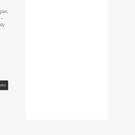
gain,
 –
ily
ΡΑΝΟ