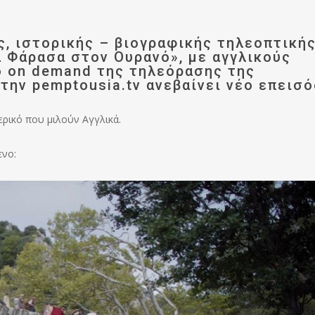
ς, ιστορικής – βιογραφικής τηλεοπτική
α Φάρασα στον Ουρανό», με αγγλικούς
ο on demand της τηλεόρασης της
ην pemptousia.tv ανεβαίνει νέο επεισό
ερικό που μιλούν Αγγλικά.
ενο: