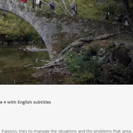
 4 with English subtitles
t Paisios), tries to manage the situations and the problems that arise,