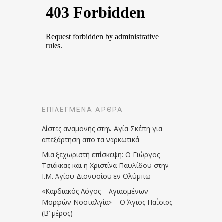
ΕΠΙΛΕΓΜΈΝΑ ΆΡΘΡΑ
Λίστες αναμονής στην Αγία Σκέπη για
απεξάρτηση απο τα ναρκωτικά
Μια ξεχωριστή επίσκεψη: Ο Γιώργος
Τσιάκκας και η Χριστίνα Παυλίδου στην
Ι.Μ. Αγίου Διονυσίου εν Ολύμπω
«Καρδιακός Λόγος – Αγιασμένων
Μορφών Νοσταλγία» – Ο Άγιος Παΐσιος
(Β’ μέρος)