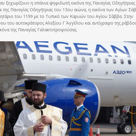
καν ξεχωρίζουν η σπάνια ψηφιδωτή εικόνα της Παναγίας Οδηγήτριας
ι της Παναγίας Οδηγήτριας του 13ου αιώνα, η εικόνα των Αγίων Σάβ
λητάριο του 1199 με το Τυπικό των Καρυών του Αγίου Σάββα. Στην
ου του αυτοκράτορος Αλεξίου Γ΄ Αγγέλου και αντίγραφο της ράβδο
εικόνα της Παναγίας Γαλακτοτροφούσας.