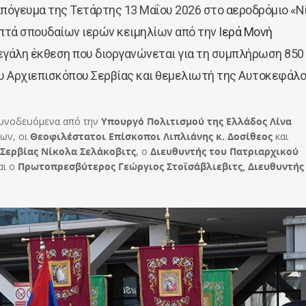
απόγευμα της Τετάρτης 13 Μαΐου 2026 στο αεροδρόμιο «Ν
πτά σπουδαίων ιερών κειμηλίων από την
Ιερά Μονή
μεγάλη έκθεση που διοργανώνεται για τη συμπλήρωση 850
ου Αρχιεπισκόπου Σερβίας και θεμελιωτή της Αυτοκεφάλ
συνοδευόμενα από την
Υπουργό Πολιτισμού της Ελλάδος Λίνα
λων, οι
Θεοφιλέστατοι Επίσκοποι Λιπλιάνης κ. Δοσίθεος
και
 Σερβίας Νίκολα Σελάκοβιτς
, ο
Διευθυντής του Πατριαρχικού
αι ο
Πρωτοπρεσβύτερος Γεώργιος Στοϊσάβλιεβιτς, Διευθυντής