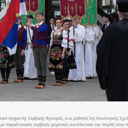
μητικό άγημα της Σερβικής Φρουράς, ενώ μαθητές της Θεολογικής Σχο
ι με παραδοσιακές σερβικές φορεσιές συνόδευσαν την πομπή στην π