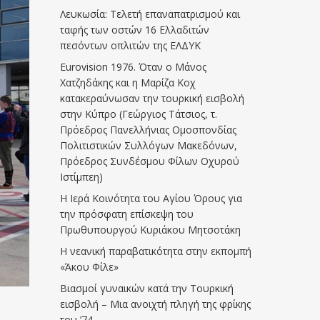
Λευκωσία: Τελετή επαναπατρισμού και
ταφής των οστών 16 Ελλαδιτών
πεσόντων οπλιτών της ΕΛΔΥΚ
Eurovision 1976. Όταν ο Μάνος
Χατζηδάκης και η Μαρίζα Κοχ
κατακεραύνωσαν την τουρκική εισβολή
στην Κύπρο (Γεώργιος Τάτσιος, τ.
Πρόεδρος Πανελλήνιας Ομοσπονδίας
Πολιτιστικών Συλλόγων Μακεδόνων,
Πρόεδρος Συνδέσμου Φίλων Οχυρού
Ιστίμπεη)
Η Ιερά Κοινότητα του Αγίου Όρους για
την πρόσφατη επίσκεψη του
Πρωθυπουργού Κυριάκου Μητσοτάκη
Η νεανική παραβατικότητα στην εκπομπή
«Άκου Φίλε»
Βιασμοί γυναικών κατά την Τουρκική
εισβολή – Μια ανοιχτή πληγή της φρίκης
του ’74