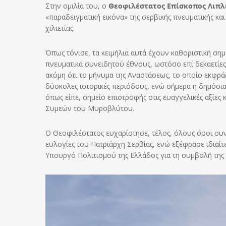
Στην ομιλία του, ο
Θεοφιλέστατος Επίσκοπος Λιπλι
«παραδειγματική εικόνα» της σερβικής πνευματικής και 
χιλιετίας.
Όπως τόνισε, τα κειμήλια αυτά έχουν καθοριστική ση
πνευματικά συνειδητού έθνους, ωστόσο επί δεκαετίε
ακόμη ότι το μήνυμα της Αναστάσεως, το οποίο εκφρά
δύσκολες ιστορικές περιόδους, ενώ σήμερα η δημόσια υ
όπως είπε, σημείο επιστροφής στις ευαγγελικές αξίες
Συμεών του Μυροβλύτου.
Ο Θεοφιλέστατος ευχαρίστησε, τέλος, όλους όσοι συν
ευλογίες του Πατριάρχη Σερβίας, ενώ εξέφρασε ιδιαί
Υπουργό Πολιτισμού της Ελλάδος για τη συμβολή της 