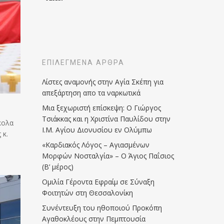
ΕΠΙΛΕΓΜΈΝΑ ΆΡΘΡΑ
Λίστες αναμονής στην Αγία Σκέπη για
απεξάρτηση απο τα ναρκωτικά
Μια ξεχωριστή επίσκεψη: Ο Γιώργος
Τσιάκκας και η Χριστίνα Παυλίδου στην
κολα
Ι.Μ. Αγίου Διονυσίου εν Ολύμπω
 κ.
«Καρδιακός Λόγος – Αγιασμένων
Μορφών Νοσταλγία» – Ο Άγιος Παΐσιος
(Β’ μέρος)
Ομιλία Γέροντα Εφραίμ σε Σύναξη
Φοιτητών στη Θεσσαλονίκη
Συνέντευξη του ηθοποιού Προκόπη
Αγαθοκλέους στην Πεμπτουσία