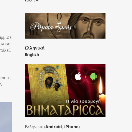
άμμισε
ων σε
Ελληνικά
τελεί,
English
αι τις
ην
Ελληνικά: (
Android
,
iPhone
)