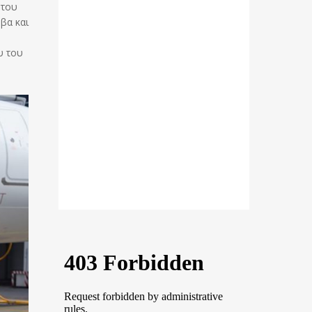
 του
βα και
υ του