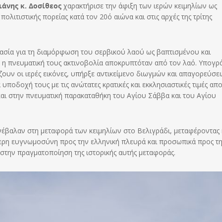
άνης κ. Δοσίθεος
χαρακτήρισε την άφιξη των ιερών κειμηλίων ως
πολιτιστικής πορείας κατά τον 20ό αιώνα και στις αρχές της τρίτης
μασία για τη διαμόρφωση του σερβικού λαού ως βαπτισμένου και
ς η πνευματική τους ακτινοβολία αποκρυπτόταν από τον λαό. Υπογρ
ζουν οι ιερές εικόνες, υπήρξε αντικείμενο διωγμών και απαγορεύσε
ποδοχή τους με τις ανώτατες κρατικές και εκκλησιαστικές τιμές απο
 και στην πνευματική παρακαταθήκη του Αγίου Σάββα και του Αγίου
έβαλαν στη μεταφορά των κειμηλίων στο Βελιγράδι, μεταφέροντας κ
τερη ευγνωμοσύνη προς την ελληνική πλευρά και προσωπικά προς τ
στην πραγματοποίηση της ιστορικής αυτής μεταφοράς.