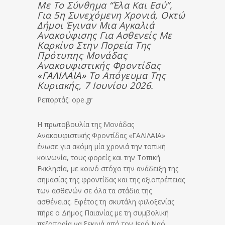
Με Το Σύνθημα “Έλα Και Εσύ”,
Για 5η Συνεχόμενη Χρονιά, Οκτώ
Δήμοι Έγιναν Μια Αγκαλιά
Ανακούφισης Για Ασθενείς Με
Καρκίνο Στην Πορεία Της
Πρότυπης Μονάδας
Ανακουφιστικής Φροντίδας
«ΓΑΛΙΛΑΙΑ»
Το Απόγευμα Της
Κυριακής, 7 Ιουνίου 2026.
Ρεπορτάζ: ope.gr
Η πρωτοβουλία της Μονάδας
Ανακουφιστικής Φροντίδας «ΓΑΛΙΛΑΙΑ»
ένωσε για ακόμη μία χρονιά την τοπική
κοινωνία, τους φορείς και την Τοπική
Εκκλησία, με κοινό στόχο την ανάδειξη της
σημασίας της φροντίδας και της αξιοπρέπειας
των ασθενών σε όλα τα στάδια της
ασθένειας. Εφέτος τη σκυτάλη φιλοξενίας
πήρε ο Δήμος Παιανίας με τη συμβολική
πεζοπορία να ξεκινά από τoν Ιερό Ναό