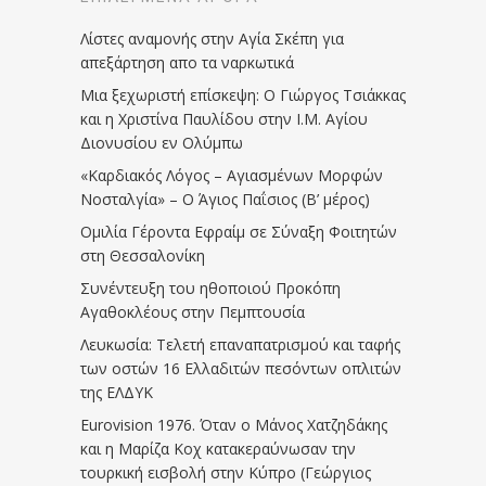
Λίστες αναμονής στην Αγία Σκέπη για
απεξάρτηση απο τα ναρκωτικά
Μια ξεχωριστή επίσκεψη: Ο Γιώργος Τσιάκκας
και η Χριστίνα Παυλίδου στην Ι.Μ. Αγίου
Διονυσίου εν Ολύμπω
«Καρδιακός Λόγος – Αγιασμένων Μορφών
Νοσταλγία» – Ο Άγιος Παΐσιος (Β’ μέρος)
Ομιλία Γέροντα Εφραίμ σε Σύναξη Φοιτητών
στη Θεσσαλονίκη
Συνέντευξη του ηθοποιού Προκόπη
Αγαθοκλέους στην Πεμπτουσία
Λευκωσία: Τελετή επαναπατρισμού και ταφής
των οστών 16 Ελλαδιτών πεσόντων οπλιτών
της ΕΛΔΥΚ
Eurovision 1976. Όταν ο Μάνος Χατζηδάκης
και η Μαρίζα Κοχ κατακεραύνωσαν την
τουρκική εισβολή στην Κύπρο (Γεώργιος