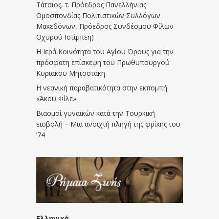
Τάτσιος, τ. Πρόεδρος Πανελλήνιας
Ομοσπονδίας Πολιτιστικών Συλλόγων
Μακεδόνων, Πρόεδρος Συνδέσμου Φίλων
Οχυρού Ιστίμπεη)
Η Ιερά Κοινότητα του Αγίου Όρους για την
πρόσφατη επίσκεψη του Πρωθυπουργού
Κυριάκου Μητσοτάκη
Η νεανική παραβατικότητα στην εκπομπή
«Άκου Φίλε»
Βιασμοί γυναικών κατά την Τουρκική
εισβολή – Μια ανοιχτή πληγή της φρίκης του
’74
Ελληνικά