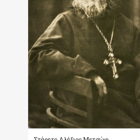
Στάρετς Αλέξιος Μετσώφ