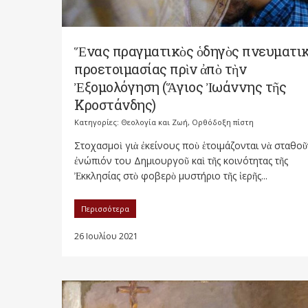
Ἕνας πραγματικὸς ὁδηγὸς πνευματι
προετοιμασίας πρὶν ἀπὸ τὴν
Ἐξομολόγηση (Ἅγιος Ἰωάννης τῆς
Κροστάνδης)
Κατηγορίες:
Θεολογία και Ζωή
,
Ορθόδοξη πίστη
Στοχασμοὶ γιὰ ἐκείνους ποὺ ἑτοιμάζονται νὰ σταθο
ἐνώπιόν του Δημιουργοῦ καὶ τῆς κοινότητας τῆς
Ἐκκλησίας στὸ φοβερὸ μυστήριο τῆς ἱερῆς...
Περισσότερα
26 Ιουλίου 2021