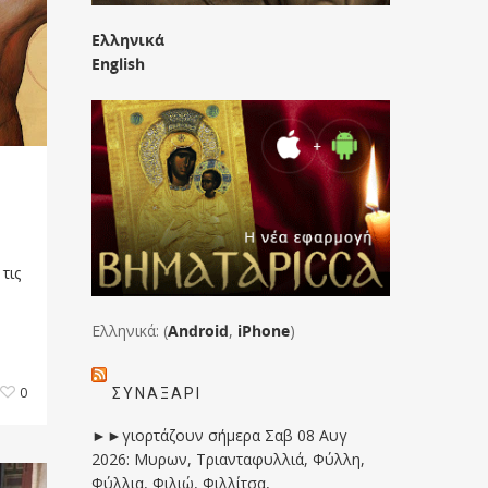
Ελληνικά
English
τις
Ελληνικά: (
Android
,
iPhone
)
0
ΣΥΝΑΞΆΡΙ
►►γιορτάζουν σήμερα Σαβ 08 Αυγ
2026: Μυρων, Τριανταφυλλιά, Φύλλη,
Φύλλια, Φιλιώ, Φιλλίτσα,