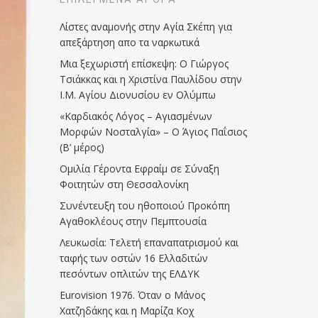
Λίστες αναμονής στην Αγία Σκέπη για
απεξάρτηση απο τα ναρκωτικά
Μια ξεχωριστή επίσκεψη: Ο Γιώργος
Τσιάκκας και η Χριστίνα Παυλίδου στην
Ι.Μ. Αγίου Διονυσίου εν Ολύμπω
«Καρδιακός Λόγος – Αγιασμένων
Μορφών Νοσταλγία» – Ο Άγιος Παΐσιος
(Β’ μέρος)
Ομιλία Γέροντα Εφραίμ σε Σύναξη
Φοιτητών στη Θεσσαλονίκη
Συνέντευξη του ηθοποιού Προκόπη
Αγαθοκλέους στην Πεμπτουσία
Λευκωσία: Τελετή επαναπατρισμού και
ταφής των οστών 16 Ελλαδιτών
πεσόντων οπλιτών της ΕΛΔΥΚ
Eurovision 1976. Όταν ο Μάνος
Χατζηδάκης και η Μαρίζα Κοχ