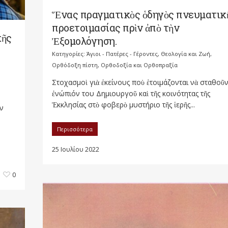
Ἕνας πραγματικὸς ὁδηγὸς πνευματικ
προετοιμασίας πρὶν ἀπὸ τὴν
κῆς
Ἐξομολόγηση.
Κατηγορίες:
Άγιοι - Πατέρες - Γέροντες
,
Θεολογία και Ζωή
,
Ορθόδοξη πίστη
,
Ορθοδοξία και Ορθοπραξία
Στοχασμοὶ γιὰ ἐκείνους ποὺ ἑτοιμάζονται νὰ σταθοῦ
ἐνώπιόν του Δημιουργοῦ καὶ τῆς κοινότητας τῆς
Ἐκκλησίας στὸ φοβερὸ μυστήριο τῆς ἱερῆς...
ῦν
Περισσότερα
25 Ιουλίου 2022
0