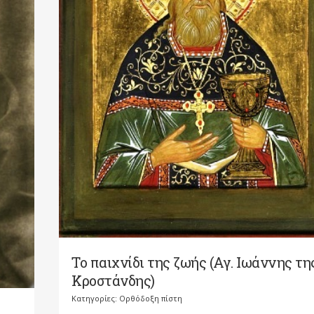
Το παιχνίδι της ζωής (Αγ. Ιωάννης τη
Κροστάνδης)
Κατηγορίες:
Ορθόδοξη πίστη