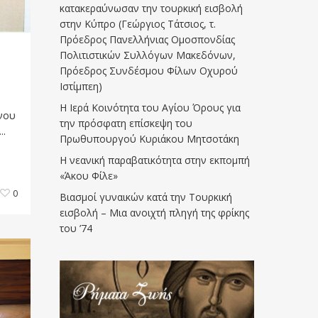
κατακεραύνωσαν την τουρκική εισβολή
στην Κύπρο (Γεώργιος Τάτσιος, τ.
Πρόεδρος Πανελλήνιας Ομοσπονδίας
Πολιτιστικών Συλλόγων Μακεδόνων,
Πρόεδρος Συνδέσμου Φίλων Οχυρού
Ιστίμπεη)
υ
Η Ιερά Κοινότητα του Αγίου Όρους για
ονου
την πρόσφατη επίσκεψη του
..
Πρωθυπουργού Κυριάκου Μητσοτάκη
Η νεανική παραβατικότητα στην εκπομπή
«Άκου Φίλε»
0
Βιασμοί γυναικών κατά την Τουρκική
εισβολή – Μια ανοιχτή πληγή της φρίκης
του ’74