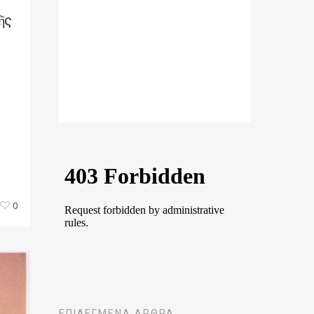
ῆς
ν
0
ΕΠΙΛΕΓΜΈΝΑ ΆΡΘΡΑ