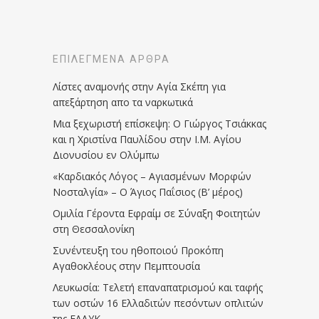
ΕΠΙΛΕΓΜΈΝΑ ΆΡΘΡΑ
Λίστες αναμονής στην Αγία Σκέπη για
απεξάρτηση απο τα ναρκωτικά
Μια ξεχωριστή επίσκεψη: Ο Γιώργος Τσιάκκας
και η Χριστίνα Παυλίδου στην Ι.Μ. Αγίου
Διονυσίου εν Ολύμπω
«Καρδιακός Λόγος – Αγιασμένων Μορφών
Νοσταλγία» – Ο Άγιος Παΐσιος (Β’ μέρος)
Ομιλία Γέροντα Εφραίμ σε Σύναξη Φοιτητών
στη Θεσσαλονίκη
Συνέντευξη του ηθοποιού Προκόπη
Αγαθοκλέους στην Πεμπτουσία
Λευκωσία: Τελετή επαναπατρισμού και ταφής
των οστών 16 Ελλαδιτών πεσόντων οπλιτών
της ΕΛΔΥΚ