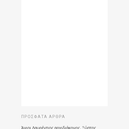
ΠΡΌΣΦΑΤΑ ΆΡΘΡΑ
Άγιοι Λαυρέντιος αρχιδιάκονος, Ξύστος