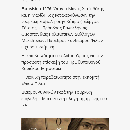
Eurovision 1976. Όταν ο Μάνος Χατζηδάκης
και η Μαρίζα Κοχ κατακεραύνωσαν την
τουρκική εισβολή στην Κύπρο (Γεώργιος
Τάτσιος, τ. Πρόεδρος Πανελλήνιας
Ομοσπονδίας Πολιτιστικών Συλλόγων
Μακεδόνων, Πρόεδρος Συνδέσμου Φίλων
Οχυρού Ιστίμπεη)
Η Ιερά Κοινότητα του Αγίου Όρους για την
πρόσφατη επίσκεψη του Πρωθυπουργού
Κυριάκου Μητσοτάκη
Η νεανική παραβατικότητα στην εκπομπή
«Άκου Φίλε»
Βιασμοί γυναικών κατά την Τουρκική
εισβολή – Μια ανοιχτή πληγή της φρίκης του
’74