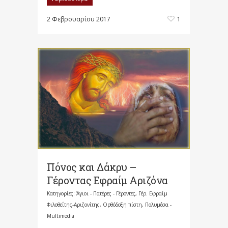
2 Φεβρουαρίου 2017
1
Πόνος και Δάκρυ –
Γέροντας Εφραίμ Αριζόνα
Κατηγορίες:
Άγιοι - Πατέρες - Γέροντες
,
Γέρ. Εφραίμ
Φιλοθεΐτης-Αριζονίτης
,
Ορθόδοξη πίστη
,
Πολυμέσα -
Multimedia