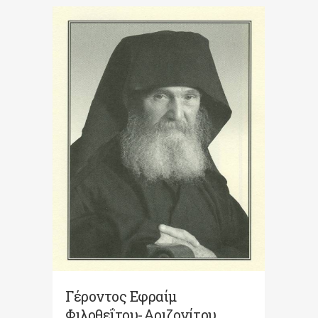
Γέροντος Εφραίμ
Φιλοθεΐτου-Αριζονίτου,