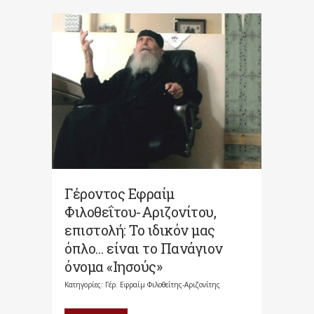
Γέροντος Εφραίμ
Φιλοθεΐτου-Αριζονίτου,
επιστολή: Το ιδικόν μας
όπλο… είναι το Πανάγιον
όνομα «Ιησούς»
Κατηγορίες:
Γέρ. Εφραίμ Φιλοθεΐτης-Αριζονίτης