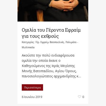
Ομιλία του Γέροντα Εφραίμ
για τους εχθρούς
Κατηγορίες:
Γέρ. Εφραίμ Βατοπαιδινός
,
Πολυμέσα -
Multimedia
Ακούστε την πολύ ενδιαφέρουσα
ομιλία την οποία έκανε ο
Καθηγούμενος της Ιεράς Μεγίστης
Μονής Βατοπαιδίου, Αγίου Όρους,
πανοσιολογιώτατος αρχιμανδρίτης κ....
Περισσότερα
6 Ιουνίου 2019
0