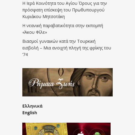
Η Ιερά Κοινότητα του Αγίου Όρους για την
πρόσφατη επίσκεψη του Πρωθυπουργού
Κυριάκου Μητσοτάκη
Η νεανική παραβατικότητα στην εκπομπή
«Άκου Φίλε»
Βιασμοί γυναικών κατά την Τουρκική
εισβολή – Μια ανοιχτή πληγή της φρίκης του
’74
Ελληνικά
English