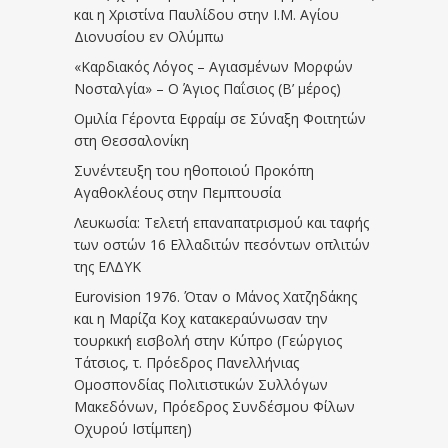
και η Χριστίνα Παυλίδου στην Ι.Μ. Αγίου
Διονυσίου εν Ολύμπω
«Καρδιακός Λόγος – Αγιασμένων Μορφών
Νοσταλγία» – Ο Άγιος Παΐσιος (Β’ μέρος)
Ομιλία Γέροντα Εφραίμ σε Σύναξη Φοιτητών
στη Θεσσαλονίκη
Συνέντευξη του ηθοποιού Προκόπη
Αγαθοκλέους στην Πεμπτουσία
Λευκωσία: Τελετή επαναπατρισμού και ταφής
των οστών 16 Ελλαδιτών πεσόντων οπλιτών
της ΕΛΔΥΚ
Eurovision 1976. Όταν ο Μάνος Χατζηδάκης
και η Μαρίζα Κοχ κατακεραύνωσαν την
τουρκική εισβολή στην Κύπρο (Γεώργιος
Τάτσιος, τ. Πρόεδρος Πανελλήνιας
Ομοσπονδίας Πολιτιστικών Συλλόγων
Μακεδόνων, Πρόεδρος Συνδέσμου Φίλων
Οχυρού Ιστίμπεη)