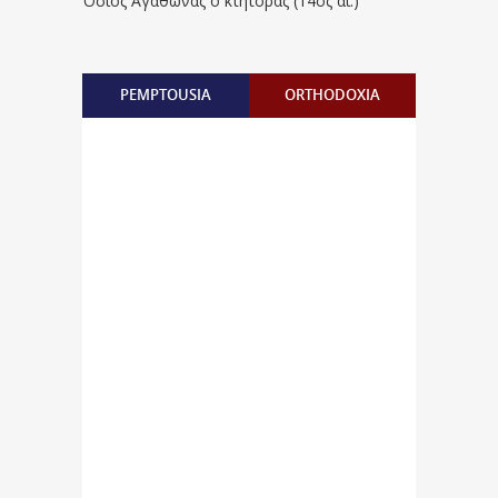
Όσιος Αγάθωνας ο κτήτορας (14ος αι.)
PEMPTOUSIA
ORTHODOXIA