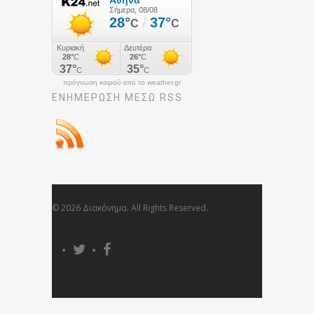
πρόγνωση καιρού από το weather.gr
ΕΝΗΜΈΡΩΣΉ ΜΕΣΩ RSS
© 2026 Διακόνημα. All Rights Reserved.