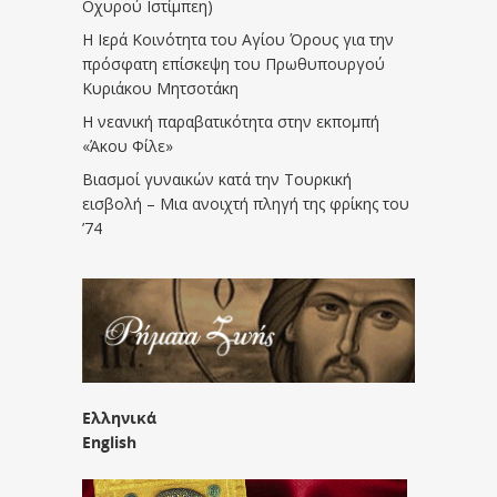
Οχυρού Ιστίμπεη)
Η Ιερά Κοινότητα του Αγίου Όρους για την
πρόσφατη επίσκεψη του Πρωθυπουργού
Κυριάκου Μητσοτάκη
Η νεανική παραβατικότητα στην εκπομπή
«Άκου Φίλε»
Βιασμοί γυναικών κατά την Τουρκική
εισβολή – Μια ανοιχτή πληγή της φρίκης του
’74
Ελληνικά
English