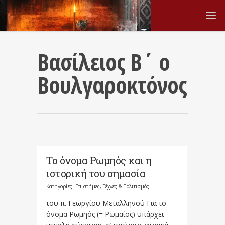
Βασίλειος Β΄ ο
Βουλγαροκτόνος
Το όνομα Ρωμηός και η
ιστορική του σημασία
Κατηγορίες:
Επιστήμες, Τέχνες & Πολιτισμός
του π. Γεωργίου Μεταλληνού Για το
όνομα Ρωμηός (= Ρωμαίος) υπάρχει