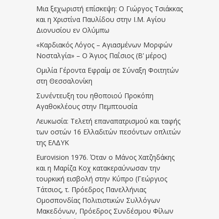
Μια ξεχωριστή επίσκεψη: Ο Γιώργος Τσιάκκας
και η Χριστίνα Παυλίδου στην Ι.Μ. Αγίου
Διονυσίου εν Ολύμπω
«Καρδιακός Λόγος – Αγιασμένων Μορφών
Νοσταλγία» – Ο Άγιος Παΐσιος (Β’ μέρος)
Ομιλία Γέροντα Εφραίμ σε Σύναξη Φοιτητών
στη Θεσσαλονίκη
Συνέντευξη του ηθοποιού Προκόπη
Αγαθοκλέους στην Πεμπτουσία
Λευκωσία: Τελετή επαναπατρισμού και ταφής
των οστών 16 Ελλαδιτών πεσόντων οπλιτών
της ΕΛΔΥΚ
Eurovision 1976. Όταν ο Μάνος Χατζηδάκης
και η Μαρίζα Κοχ κατακεραύνωσαν την
τουρκική εισβολή στην Κύπρο (Γεώργιος
Τάτσιος, τ. Πρόεδρος Πανελλήνιας
Ομοσπονδίας Πολιτιστικών Συλλόγων
Μακεδόνων, Πρόεδρος Συνδέσμου Φίλων