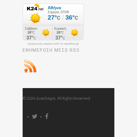
πρόγνωση καιρού από το weather.gr
ΕΝΗΜΈΡΩΣΉ ΜΕΣΩ RSS
© 2026 Διακόνημα. All Rights Reserved.