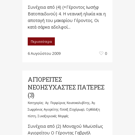
Συνέχεια από (4) (+Γέροντος Ιωσήφ
Βατοπαιδινού) 4. Η νεανική ηλικία και η
αποταγή του μακαρίου Γέροντος. Οι
κατά σάρκα αδελφοί...
Περισσότερα
6 Αυγούστου 2009
0
ΑΓΙΟΡΕΙΤΕΣ
ΝΕΟΗΣΥΧΑΣΤΕΣ ΠΑΤΕΡΕΣ
(3)
Κατηγορίες:
Αγ. Πορφύριος Καυσοκαλυβίτης
,
Άγ.
Σωφρόνιος Αγιορείτης-'Εσσεξ (Σαχάρωφ)
,
Ορθόδοξη
πίστη
,
Συναξαριακές Μορφές
Συνέχεια από (2) Μοναχού Μωϋσέως
Αγιορείτου Ο Γέροντας Γαβριήλ