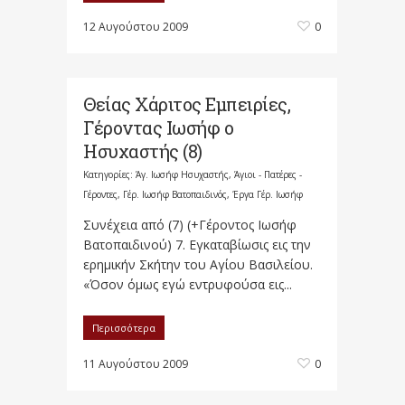
12 Αυγούστου 2009
0
Θείας Χάριτος Εμπειρίες,
Γέροντας Ιωσήφ ο
Ησυχαστής (8)
Κατηγορίες:
Άγ. Ιωσήφ Ησυχαστής
,
Άγιοι - Πατέρες -
Γέροντες
,
Γέρ. Ιωσήφ Βατοπαιδινός
,
Έργα Γέρ. Ιωσήφ
Συνέχεια από (7) (+Γέροντος Ιωσήφ
Βατοπαιδινού) 7. Εγκαταβίωσις εις την
ερημικήν Σκήτην του Αγίου Βασιλείου.
«Όσον όμως εγώ εντρυφούσα εις...
Περισσότερα
11 Αυγούστου 2009
0