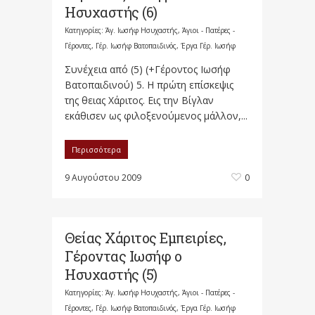
Ησυχαστής (6)
Κατηγορίες:
Άγ. Ιωσήφ Ησυχαστής
,
Άγιοι - Πατέρες -
Γέροντες
,
Γέρ. Ιωσήφ Βατοπαιδινός
,
Έργα Γέρ. Ιωσήφ
Συνέχεια από (5) (+Γέροντος Ιωσήφ
Βατοπαιδινού) 5. Η πρώτη επίσκεψις
της θειας Χάριτος. Εις την Βίγλαν
εκάθισεν ως φιλοξενούμενος μάλλον,...
Περισσότερα
9 Αυγούστου 2009
0
Θείας Χάριτος Εμπειρίες,
Γέροντας Ιωσήφ ο
Ησυχαστής (5)
Κατηγορίες:
Άγ. Ιωσήφ Ησυχαστής
,
Άγιοι - Πατέρες -
Γέροντες
,
Γέρ. Ιωσήφ Βατοπαιδινός
,
Έργα Γέρ. Ιωσήφ