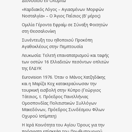
Διονυσίου εν Ολύμπω
«Καρδιακός Λόγος – Αγιασμένων Μορφών
Νοσταλγία» – Ο Άγιος Παΐσιος (Β’ μέρος)
Ομιλία Γέροντα Εφραίμ σε Σύναξη Φοιτητών
στη Θεσσαλονίκη
Συνέντευξη του ηθοποιού Προκόπη
Αγαθοκλέους στην Πεμπτουσία
Λευκωσία: Τελετή επαναπατρισμού και ταφής
των οστών 16 Ελλαδιτών πεσόντων οπλιτών
της ΕΛΔΥΚ
Eurovision 1976. Όταν ο Μάνος Χατζηδάκης
και η Μαρίζα Κοχ κατακεραύνωσαν την
τουρκική εισβολή στην Κύπρο (Γεώργιος
Τάτσιος, τ. Πρόεδρος Πανελλήνιας
Ομοσπονδίας Πολιτιστικών Συλλόγων
Μακεδόνων, Πρόεδρος Συνδέσμου Φίλων
Οχυρού Ιστίμπεη)
Η Ιερά Κοινότητα του Αγίου Όρους για την
πρόσφατη επίσκεψη του Πρωθυπουργού