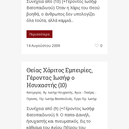
Συνέχεια από (10) (+Γέροντος Ιωσήφ
Βατοπαιδινού) Όταν η Χάρις του Θεού
βοηθά, ο άνθρωπος δεν υπολογίζει
όλα τούτα, αλλά καμμιά...
Περισσότερα
14 Αυγούστου 2009
0
Θείας Χάριτος Εμπειρίες,
Γέροντας Ιωσήφ ο
Ησυχαστής (10)
Κατηγορίες:
Άγ. Ιωσήφ Ησυχαστής
,
Άγιοι - Πατέρες -
Γέροντες
,
Γέρ. Ιωσήφ Βατοπαιδινός
,
Έργα Γέρ. Ιωσήφ
Συνέχεια από (9) (+Γέροντος Ιωσήφ
Βατοπαιδινού) 9. Ο παπα-Δανιήλ,
ήσυχαστής και πνευματικός. Εις το
κάθισμα του Αγίου Πέτρου του