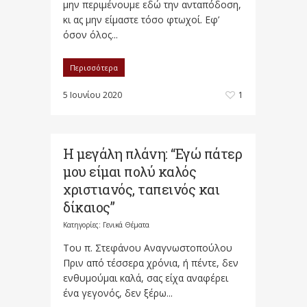
μην περιμένουμε εδώ την ανταπόδοση,
κι ας μην είμαστε τόσο φτωχοί. Εφ’
όσον όλος...
Περισσότερα
5 Ιουνίου 2020
1
Η μεγάλη πλάνη: “Εγώ πάτερ
μου είμαι πολύ καλός
χριστιανός​, ταπεινός και
δίκαιος”
Κατηγορίες:
Γενικά Θέματα
Του π. Στεφάνου Αναγνωστοπούλου
Πριν από τέσσερα χρόνια, ή πέντε, δεν
ενθυμούμαι καλά, σας είχα αναφέρει
ένα γεγονός, δεν ξέρω...