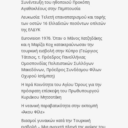
Συνέντευξη του ηθοποιού Προκόπη
Αγαθοκλέους στην Πεμπτουσία
Λευκωσία: Τελετή επαναπατρισμού και ταφής
των οστών 16 Ελλαδιτών πεσόντων οπλιτών
της ΕΛΔΥΚ
Eurovision 1976. Όταν ο Μάνος Χατζηδάκης
και η Μαρίζα Κοχ κατακεραύνωσαν την
τουρκική εισβολή στην Κύπρο (Γεώργιος
Τάτσιος, τ. Πρόεδρος Πανελλήνιας
Ομοσπονδίας Πολιτιστικών Συλλόγων
Μακεδόνων, Πρόεδρος Συνδέσμου Φίλων
Οχυρού Ιστίμπεη)
Η Ιερά Κοινότητα του Αγίου Όρους για την
πρόσφατη επίσκεψη του Πρωθυπουργού
Κυριάκου Μητσοτάκη
Η νεανική παραβατικότητα στην εκπομπή
«Άκου Φίλε»
Βιασμοί γυναικών κατά την Τουρκική
εισβολή – Μια ανοιχτή πληγή της φρίκης του