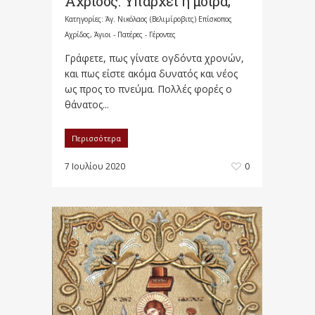
Αχρίδος: Υπάρχει η μοίρα;
Κατηγορίες:
Άγ. Νικόλαος (Βελιμίροβιτς) Επίσκοπος
Αχρίδος
,
Άγιοι - Πατέρες - Γέροντες
Γράφετε, πως γίνατε ογδόντα χρονών,
και πως είστε ακόμα δυνατός και νέος
ως προς το πνεύμα. Πολλές φορές ο
θάνατος...
Περισσότερα
7 Ιουλίου 2020
0