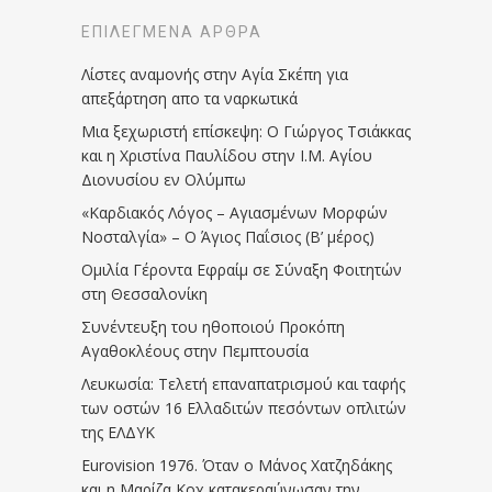
ΕΠΙΛΕΓΜΈΝΑ ΆΡΘΡΑ
Λίστες αναμονής στην Αγία Σκέπη για
απεξάρτηση απο τα ναρκωτικά
Μια ξεχωριστή επίσκεψη: Ο Γιώργος Τσιάκκας
και η Χριστίνα Παυλίδου στην Ι.Μ. Αγίου
Διονυσίου εν Ολύμπω
«Καρδιακός Λόγος – Αγιασμένων Μορφών
Νοσταλγία» – Ο Άγιος Παΐσιος (Β’ μέρος)
Ομιλία Γέροντα Εφραίμ σε Σύναξη Φοιτητών
στη Θεσσαλονίκη
Συνέντευξη του ηθοποιού Προκόπη
Αγαθοκλέους στην Πεμπτουσία
Λευκωσία: Τελετή επαναπατρισμού και ταφής
των οστών 16 Ελλαδιτών πεσόντων οπλιτών
της ΕΛΔΥΚ
Eurovision 1976. Όταν ο Μάνος Χατζηδάκης
και η Μαρίζα Κοχ κατακεραύνωσαν την