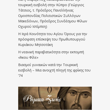
τουρκική εισβολή στην Κύπρο (Γεώργιος
Τάτσιος, τ. Πρόεδρος Πανελλήνιας
Ομοσπονδίας Πολιτιστικών Συλλόγων
Μακεδόνων, Πρόεδρος Συνδέσμου Φίλων
Οχυρού Ιστίμπεη)
Η Ιερά Κοινότητα του Αγίου Όρους για την
πρόσφατη επίσκεψη του Πρωθυπουργού
Κυριάκου Μητσοτάκη
Η νεανική παραβατικότητα στην εκπομπή
«Άκου Φίλε»
Βιασμοί γυναικών κατά την Τουρκική
εισβολή – Μια ανοιχτή πληγή της φρίκης του
’74